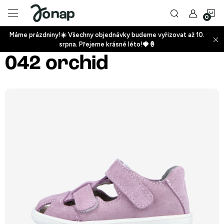
Přejít
N
na
obsah
Máme prázdniny!☀️ Všechny objednávky budeme vyřizovat až 10.
ko
srpna. Přejeme krásné léto!🍓🍦
+
042 orchid
+
+