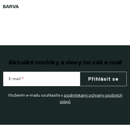
Aktuální novinky a slevy na váš e-mail
Přihlásit se
E-mail
Vložením e-mailu souhlasíte s
podmínkami ochrany osobních
údajů
Z