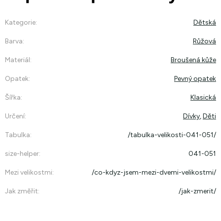
Kategorie
:
Dětská
Barva
:
Růžová
Materiál
:
Broušená kůže
Opatek
:
Pevný opatek
Šířka
:
Klasická
Určení
:
Dívky
,
Děti
Tabulka
:
/tabulka-velikosti-041-051/
size-helper
:
041-051
Mezi velikostmi
:
/co-kdyz-jsem-mezi-dvemi-velikostmi/
Jak změřit
:
/jak-zmerit/