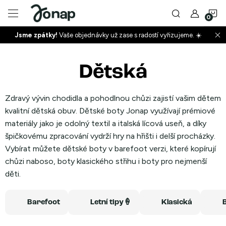
Přejít
N
na
obsah
Jsme zpátky!
Vaše objednávky už zase s radostí vyřizujeme. ☀️
ko
+
Dětská
+
Zdravý vývin chodidla a pohodlnou chůzi zajistí vašim dětem
kvalitní dětská obuv. Dětské boty Jonap využívají prémiové
materiály jako je odolný textil a italská lícová useň, a díky
špičkovému zpracování vydrží hry na hřišti i delší procházky.
Vybírat můžete dětské boty v barefoot verzi, které kopírují
chůzi naboso, boty klasického střihu i boty pro nejmenší
+
děti.
Barefoot
Letní tipy🍦
Klasická