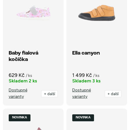
p
n
i
Nejprodávanější
í
s
p
Abecedně
p
r
r
o
o
Baby fialová
Ella canyon
d
kočíčka
d
u
u
k
629 Kč
1 499 Kč
/ ks
/ ks
k
Skladem
2 ks
Skladem
3 ks
t
t
Dostupné
Dostupné
ů
+ další
+ další
varianty
varianty
ů
NOVINKA
NOVINKA