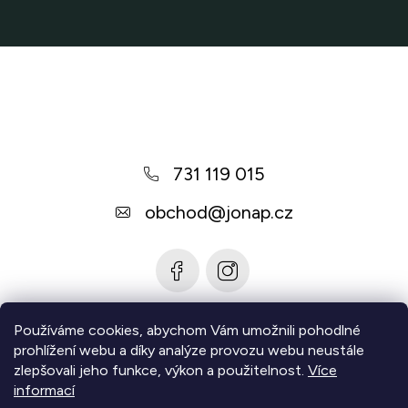
p
i
Z
s
u
á
p
a
731 119 015
t
í
obchod
@
jonap.cz
Používáme cookies, abychom Vám umožnili pohodlné
Informace pro vás
prohlížení webu a díky analýze provozu webu neustále
zlepšovali jeho funkce, výkon a použitelnost.
Více
Zjistěte více
informací