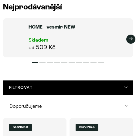
Nejprodávanější
HOME - vesmír NEW
Skladem
509 Kč
od
FILTROVAT
Ř
Doporučujeme
a
V
Nejlevnější
z
NOVINKA
NOVINKA
ý
e
Nejdražší