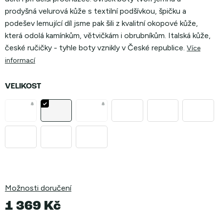
prodyšná velurová kůže s textilní podšívkou, špičku a
podešev lemující díl jsme pak šili z kvalitní okopové kůže,
která odolá kamínkům, větvičkám i obrubníkům. Italská kůže,
české ručičky - tyhle boty vznikly v České republice.
Více
informací
VELIKOST
Možnosti doručení
1 369 Kč
Měrná