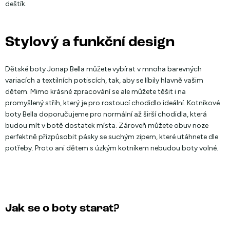
deštík.
Stylový a funkční design
Dětské boty Jonap Bella můžete vybírat v mnoha barevných
variacích a textilních potiscích, tak, aby se líbily hlavně vašim
dětem. Mimo krásné zpracování se ale můžete těšit i na
promyšlený střih, který je pro rostoucí chodidlo ideální. Kotníkové
boty Bella doporučujeme pro normální až širší chodidla, která
budou mít v botě dostatek místa. Zároveň můžete obuv noze
perfektně přizpůsobit pásky se suchým zipem, které utáhnete dle
potřeby. Proto ani dětem s úzkým kotníkem nebudou boty volné.
Jak se o boty starat?