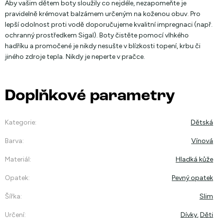
Aby vašim dětem boty sloužily co nejdéle, nezapomeňte je
pravidelně krémovat balzámem určeným na koženou obuv. Pro
lepší odolnost proti vodě doporučujeme kvalitní impregnaci (např.
ochranný prostředkem Sigal). Boty čistěte pomocí vlhkého
hadříku a promočené je nikdy nesušte v blízkosti topení, krbu či
jiného zdroje tepla. Nikdy je neperte v pračce.
Doplňkové parametry
Kategorie
:
Dětská
Barva
:
Vínová
Materiál
:
Hladká kůže
Opatek
:
Pevný opatek
Šířka
:
Slim
Určení
:
Dívky
,
Děti