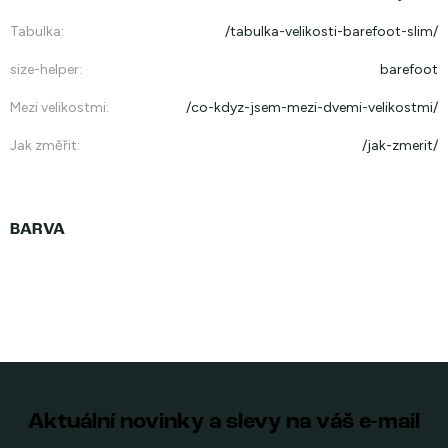
Tabulka
:
/tabulka-velikosti-barefoot-slim/
size-helper
:
barefoot
Mezi velikostmi
:
/co-kdyz-jsem-mezi-dvemi-velikostmi/
Jak změřit
:
/jak-zmerit/
Aktuální novinky a slevy na váš e-mail