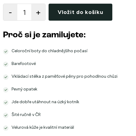
cena:
Vložit do košíku
Proč si je zamilujete:
Celoroční boty do chladnějšího počasí
Barefootové
Vkládací stélka z paměťové pěny pro pohodlnou chůzi
Pevný opatek
Jde dobře utáhnout na úzký kotník
Šité ručně v ČR
Velurová kůže je kvalitní materiál