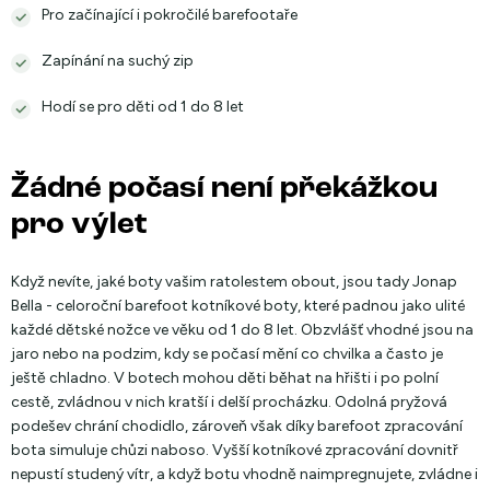
Pro začínající i pokročilé barefootaře
Zapínání na suchý zip
Hodí se pro děti od 1 do 8 let
Žádné počasí není překážkou
pro výlet
Když nevíte, jaké boty vašim ratolestem obout, jsou tady Jonap
Bella - celoroční barefoot kotníkové boty, které padnou jako ulité
každé dětské nožce ve věku od 1 do 8 let. Obzvlášť vhodné jsou na
jaro nebo na podzim, kdy se počasí mění co chvilka a často je
ještě chladno. V botech mohou děti běhat na hřišti i po polní
cestě, zvládnou v nich kratší i delší procházku. Odolná pryžová
podešev chrání chodidlo, zároveň však díky barefoot zpracování
bota simuluje chůzi naboso. Vyšší kotníkové zpracování dovnitř
nepustí studený vítr, a když botu vhodně naimpregnujete, zvládne i