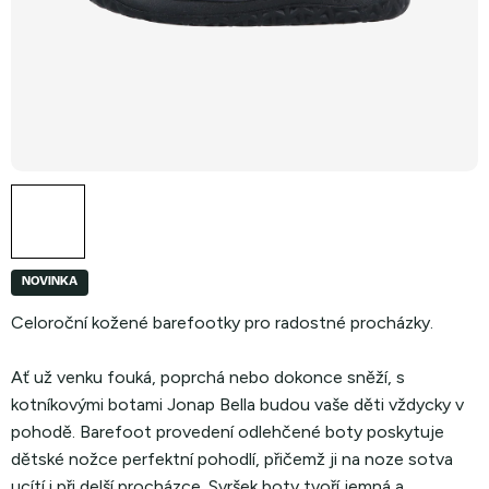
NOVINKA
Celoroční kožené barefootky pro radostné procházky.
Ať už venku fouká, poprchá nebo dokonce sněží, s
kotníkovými botami Jonap Bella budou vaše děti vždycky v
pohodě. Barefoot provedení odlehčené boty poskytuje
dětské nožce perfektní pohodlí, přičemž ji na noze sotva
ucítí i při delší procházce. Svršek boty tvoří jemná a