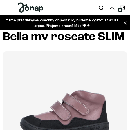
Přejít
N
na
obsah
Máme prázdniny!☀️ Všechny objednávky budeme vyřizovat až 10.
ko
srpna. Přejeme krásné léto!🍓🍦
+
Bella mv roseate SLIM
+
+