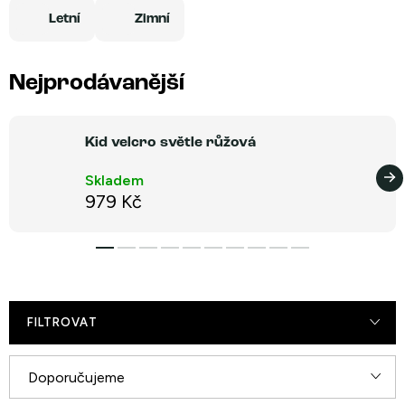
Letní
Zimní
Nejprodávanější
Kid velcro světle růžová
Skladem
979 Kč
FILTROVAT
Ř
Doporučujeme
a