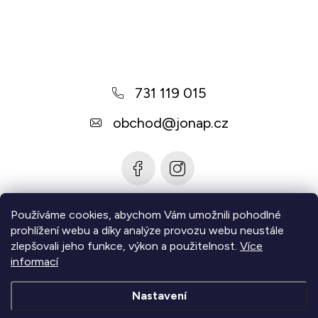
Z
y
v
á
ý
p
p
a
i
731 119 015
t
s
u
í
obchod
@
jonap.cz
Používáme cookies, abychom Vám umožnili pohodlné
Informace pro vás
prohlížení webu a díky analýze provozu webu neustále
zlepšovali jeho funkce, výkon a použitelnost.
Více
Zjistěte více
informací
Nastavení
Copyright 2026
Jonap - Barefoot obuv
. Všechna práva