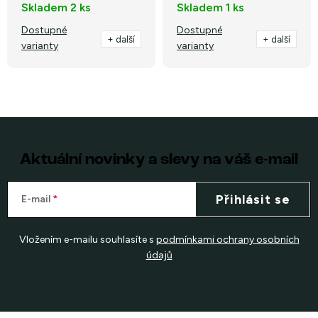
Skladem
2 ks
Skladem
1 ks
Dostupné
Dostupné
+ další
+ další
varianty
varianty
O
v
l
á
Aktuální novinky a slevy na váš e-mail
d
a
Přihlásit se
E-mail
c
í
Vložením e-mailu souhlasíte s
podmínkami ochrany osobních
p
údajů
r
v
k