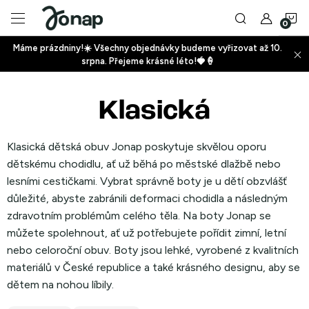
Přejít
N
na
obsah
Máme prázdniny!☀️ Všechny objednávky budeme vyřizovat až 10.
ko
srpna. Přejeme krásné léto!🍓🍦
+
Klasická
+
Klasická dětská obuv Jonap poskytuje skvělou oporu
dětskému chodidlu, ať už běhá po městské dlažbě nebo
lesními cestičkami. Vybrat správně boty je u dětí obzvlášť
důležité, abyste zabránili deformaci chodidla a následným
zdravotním problémům celého těla. Na boty Jonap se
+
můžete spolehnout, ať už potřebujete pořídit zimní, letní
nebo celoroční obuv. Boty jsou lehké, vyrobené z kvalitních
materiálů v České republice a také krásného designu, aby se
dětem na nohou líbily.