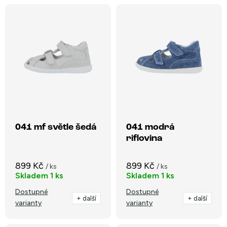
V
Nejlevnější
z
ý
e
Nejdražší
p
n
i
Nejprodávanější
í
s
p
Abecedně
p
r
r
o
o
041 mf světle šedá
041 modrá
d
riflovina
d
u
u
k
899 Kč
899 Kč
/ ks
/ ks
k
Skladem
1 ks
Skladem
1 ks
t
t
Dostupné
Dostupné
ů
+ další
+ další
varianty
varianty
ů