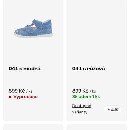
041 s modrá
041 s růžová
899 Kč
899 Kč
/ ks
/ ks
Vyprodáno
Skladem
1 ks
Dostupné
+ další
varianty