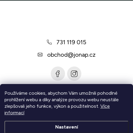
Z
á
p
a
731 119 015
t
í
obchod
@
jonap.cz
Používáme cookies, abychom Vám umožnili pohodlné
Informace pro vás
prohlížení webu a díky analýze provozu webu neustále
zlepšovali jeho funkce, výkon a použitelnost.
Více
Zjistěte více
informací
Nastavení