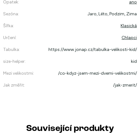
Opatek
:
ano
Sezóna
:
Jaro, Léto, Podzim, Zima
Šířka
:
Klasická
Určení
:
Chlapci
Tabulka
:
https://www.jonap.cz/tabulka-velikosti-kid/
size-helper
:
kid
Mezi velikostmi
:
/co-kdyz-jsem-mezi-dvemi-velikostmi/
Jak změřit
:
/jak-zmerit/
Související produkty