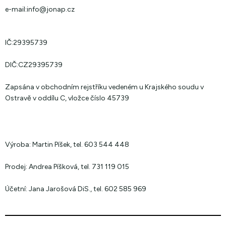
e-mail:
info@jonap.cz
IČ:
29395739
DIČ:
CZ29395739
Zapsána v obchodním rejstříku vedeném u Krajského soudu v
Ostravě v oddílu C, vložce číslo 45739
Výroba:
Martin Píšek, tel. 603 544 448
Prodej:
Andrea Píšková, tel. 731 119 015
Účetní:
Jana Jarošová DiS., tel. 602 585 969