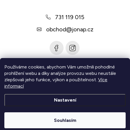
p
a
731 119 015
t
í
obchod
@
jonap.cz
Používáme cookies, abychom Vám umožnili pohodlné
Informace pro vás
prohlížení webu a díky analýze provozu webu neustále
zlepšovali jeho funkce, výkon a použitelnost.
Více
Zjistěte více
informací
Nastavení
Copyright 2026
Jonap - Barefoot obuv
. Všechna práva
vyhrazena.
Upravit nastavení cookies
Souhlasím
|
Vytvořil Shoptet