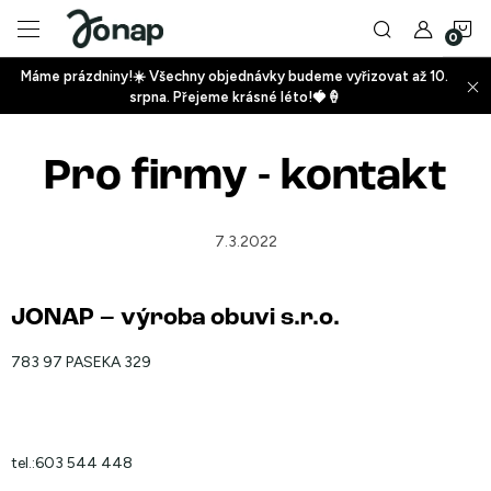
Přejít
N
na
obsah
Máme prázdniny!☀️ Všechny objednávky budeme vyřizovat až 10.
ko
srpna. Přejeme krásné léto!🍓🍦
+
Pro firmy - kontakt
+
7.3.2022
JONAP – výroba obuvi s.r.o.
+
783 97 PASEKA 329
tel.:
603 544 448