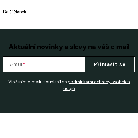
Další článek
Aktuální novinky a slevy na váš e-mail
Přihlásit se
E-mail
Vložením e-mailu souhlasíte s
podmínkami ochrany osobních
údajů
Z
á