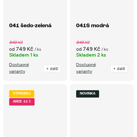
041 šedo-zelená
041S modrá
849 Kč
849 Kč
749 Kč
749 Kč
od
od
/ ks
/ ks
Skladem
1 ks
Skladem
2 ks
Dostupné
Dostupné
+ další
+ další
varianty
varianty
VÝPRODEJ
NOVINKA
-11 %