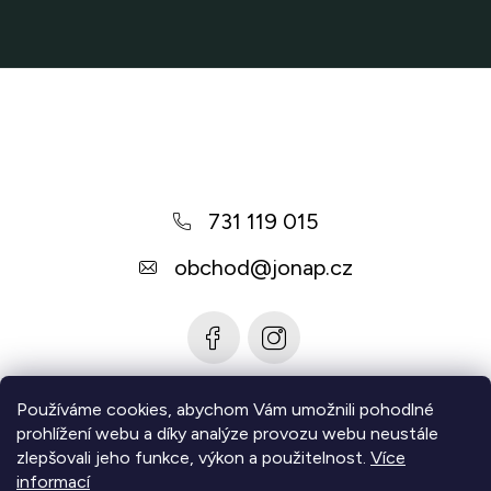
r
v
k
Z
y
v
á
ý
p
p
a
i
731 119 015
t
s
u
í
obchod
@
jonap.cz
Používáme cookies, abychom Vám umožnili pohodlné
Informace pro vás
prohlížení webu a díky analýze provozu webu neustále
zlepšovali jeho funkce, výkon a použitelnost.
Více
Zjistěte více
informací