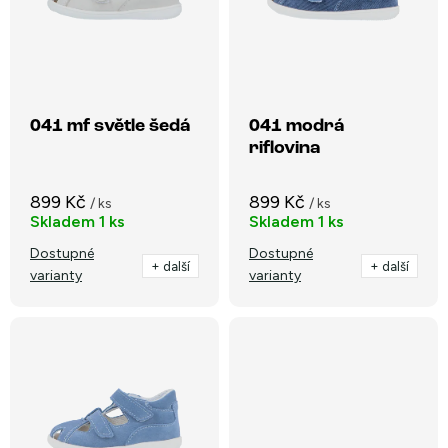
í
s
p
Abecedně
p
r
r
o
o
041 mf světle šedá
041 modrá
d
riflovina
d
u
u
k
899 Kč
899 Kč
/ ks
/ ks
k
Skladem
1 ks
Skladem
1 ks
t
t
Dostupné
Dostupné
ů
+ další
+ další
varianty
varianty
ů