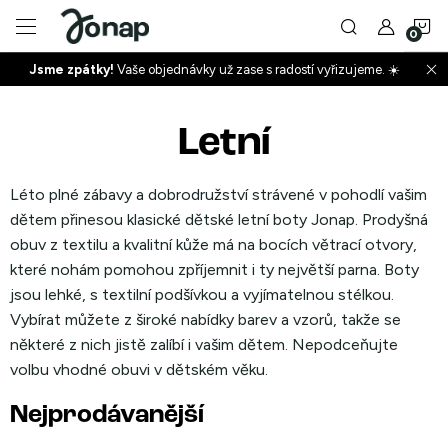
Přejít
N
na
obsah
Jsme zpátky!
Vaše objednávky už zase s radostí vyřizujeme. ☀️
ko
+
Letní
+
Léto plné zábavy a dobrodružství strávené v pohodlí vašim
dětem přinesou klasické dětské letní boty Jonap. Prodyšná
obuv z textilu a kvalitní kůže má na bocích větrací otvory,
které nohám pomohou zpříjemnit i ty největší parna. Boty
jsou lehké, s textilní podšívkou a vyjímatelnou stélkou.
Vybírat můžete z široké nabídky barev a vzorů, takže se
+
některé z nich jistě zalíbí i vašim dětem. Nepodceňujte
volbu vhodné obuvi v dětském věku.
Nejprodávanější