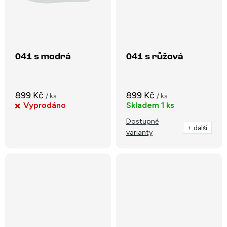
041 s modrá
041 s růžová
899 Kč
899 Kč
/ ks
/ ks
Vyprodáno
Skladem
1 ks
Dostupné
+ další
varianty