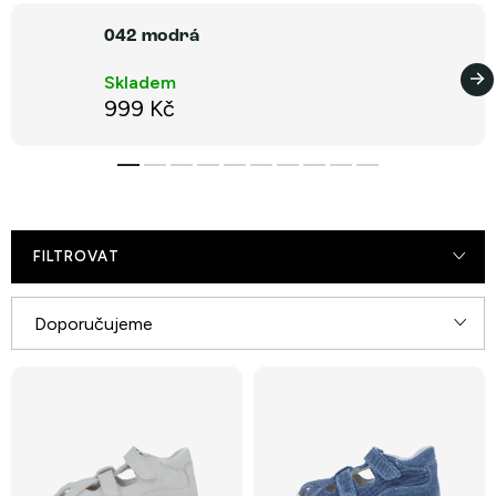
042 modrá
Skladem
999 Kč
FILTROVAT
Ř
Doporučujeme
a
V
Nejlevnější
z
ý
e
Nejdražší
p
n
i
Nejprodávanější