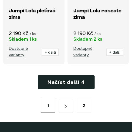
Jampi Lola pleťová
Jampi Lola roseate
zima
zima
2 190 Kč
2 190 Kč
/ ks
/ ks
Skladem
1 ks
Skladem
2 ks
Dostupné
Dostupné
+ další
+ další
varianty
varianty
O
Načíst další 4
v
l
á
S
1
2
d
t
a
r
c
á