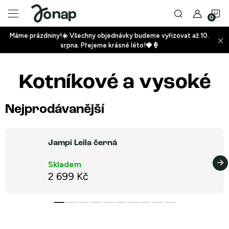
Přejít
N
na
obsah
Máme prázdniny!☀️ Všechny objednávky budeme vyřizovat až 10.
ko
srpna. Přejeme krásné léto!🍓🍦
+
Kotníkové a vysoké
+
Nejprodávanější
Jampi Leila černá
Skladem
+
2 699 Kč