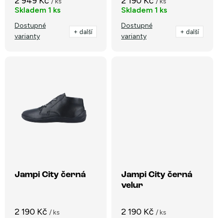
2 949 Kč
2 190 Kč
/ ks
/ ks
k
Skladem
1 ks
Skladem
1 ks
t
t
Dostupné
Dostupné
ů
+ další
+ další
varianty
varianty
ů
Jampi City černá
Jampi City černá
velur
2 190 Kč
2 190 Kč
/ ks
/ ks