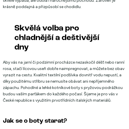
skvěle vypadá, ale odolá i náročnějšímu pochodu. Zároveň je
krásně poddajná a přizpůsobí se chodidlu.
Skvělá volba pro
chladnější a deštivější
dny
Aby vás na jarní či podzimní procházce nezaskočil déšť nebo ranní
rosa, stačí lícovou useň dobře naimpregnovat, a můžete bez obav
vyrazit na cestu. Kvalitní textilní podšívka dovnitř vodu nepustí, a
díky použitému stříbru se nemusíte obávat ani nepříjemného
zápachu. Pohodlné a lehké kotníkové boty s pryžovou podrážkou
budou vaším parťákem do každého počasí. Šijeme je pro vás v
České republice s využitím prvotřídních italských materiálů.
Jak se o boty starat?