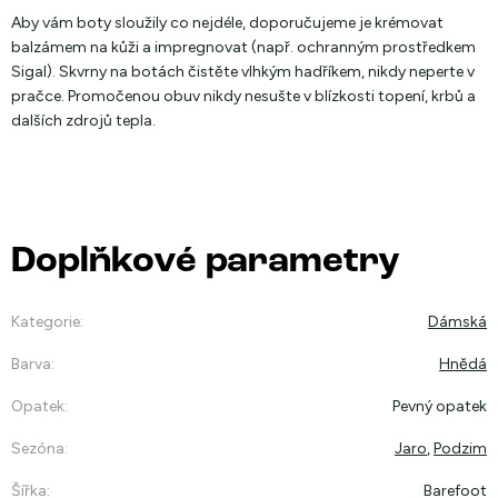
Aby vám boty sloužily co nejdéle, doporučujeme je krémovat
balzámem na kůži a impregnovat (např. ochranným prostředkem
Sigal). Skvrny na botách čistěte vlhkým hadříkem, nikdy neperte v
pračce. Promočenou obuv nikdy nesušte v blízkosti topení, krbů a
dalších zdrojů tepla.
Doplňkové parametry
Kategorie
:
Dámská
Barva
:
Hnědá
Opatek
:
Pevný opatek
Sezóna
:
Jaro
,
Podzim
Šířka
:
Barefoot