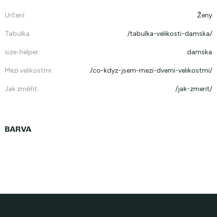
Určení
:
Ženy
Tabulka
:
/tabulka-velikosti-damska/
size-helper
:
damska
Mezi velikostmi
:
/co-kdyz-jsem-mezi-dvemi-velikostmi/
Jak změřit
:
/jak-zmerit/