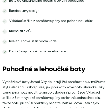
Boty do chladnějšího počasí s textilní podšívkou
Barefootový design
Vkládací stélka z paměťové pěny pro pohodlnou chůzi
Ručně šité v ČR
Kvalitní lícová useň odolá vodě
Pro začínající i pokročilé barefootaře
Pohodlné a lehoučké boty
Vycházkové boty Jampi City dokazují, že i barefoot obuv může mít
styl a eleganci. Překvapí vás, jak jsou kotníkové boty lehoučké. Díky
tomu je na noze neucítíte ani po celodenní procházce. Vkládací
stélka z 3 mm vysoké paměťové pěny perfektně sedne chodidlu,
takže botu při chůzi prakticky necítíte. Italská lícová useň nejen