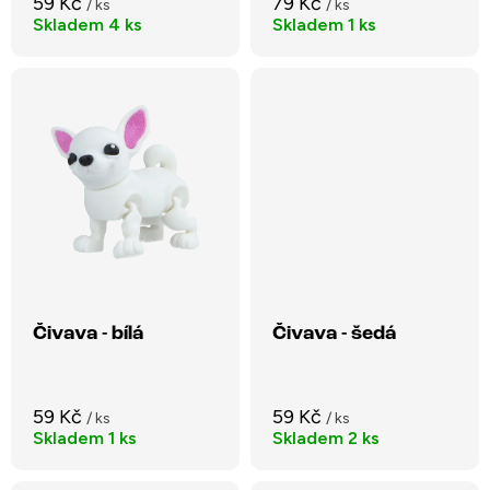
59 Kč
79 Kč
/ ks
/ ks
k
Skladem
4 ks
Skladem
1 ks
t
t
ů
ů
Čivava - bílá
Čivava - šedá
59 Kč
59 Kč
/ ks
/ ks
Skladem
1 ks
Skladem
2 ks