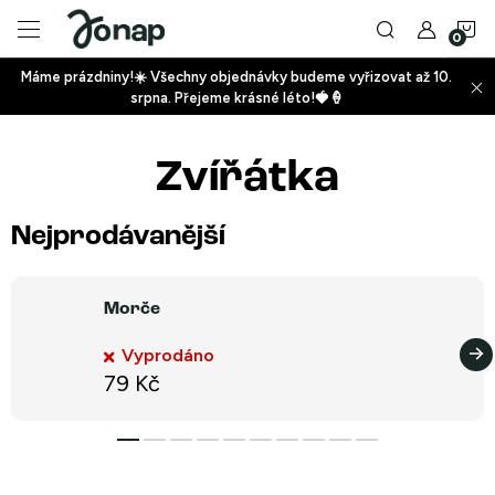
Přejít
N
na
obsah
Máme prázdniny!☀️ Všechny objednávky budeme vyřizovat až 10.
ko
srpna. Přejeme krásné léto!🍓🍦
+
Zvířátka
+
Nejprodávanější
Morče
Vyprodáno
+
79 Kč