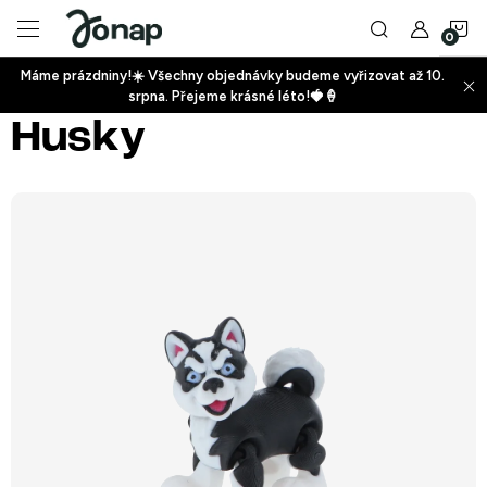
Přejít
N
na
obsah
Máme prázdniny!☀️ Všechny objednávky budeme vyřizovat až 10.
ko
srpna. Přejeme krásné léto!🍓🍦
+
Husky
+
+