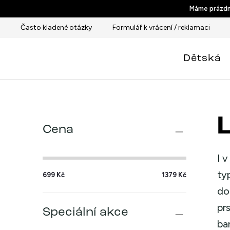
Přejít
Máme prázdni
na
Často kladené otázky
Formulář k vrácení / reklamaci
obsah
Dětská
P
L
Cena
o
s
I 
ty
699
Kč
1379
Kč
t
do
r
pr
Speciální akce
a
ba