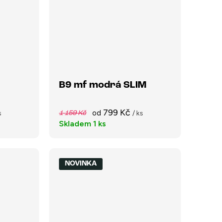
B9 mf modrá SLIM
799 Kč
od
s
/ ks
1 159 Kč
Skladem
1 ks
NOVINKA