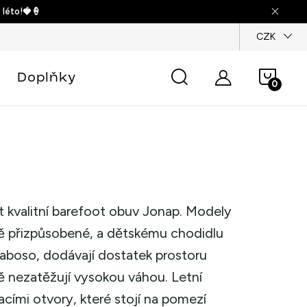
 léto!🍓🍦
dajů
CZK
Náku
Doplňky
košík
 kvalitní barefoot obuv Jonap. Modely
ně přizpůsobené, a dětskému chodidlu
naboso, dodávají dostatek prostoru
ě nezatěžují vysokou váhou. Letní
acími otvory, které stojí na pomezí