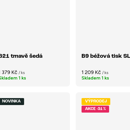
B21 tmavě šedá
B9 béžová tisk S
1 379 Kč
1 209 Kč
/ ks
/ ks
Skladem
1 ks
Skladem
1 ks
NOVINKA
VÝPRODEJ
-31 %