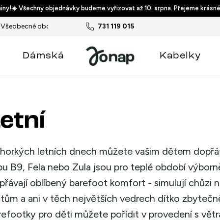
ny!☀️ Všechny objednávky budeme vyřizovat až 10. srpna. Přejeme krásné
Všeobecné obchodní podmínky
731 119 015
Podmínky ochrany osobních ú
Dámská
Kabelky
etní
v horkých letních dnech můžete vašim dětem dopřát
pu B9, Fela nebo Zula jsou pro teplé období výbor
přávají oblíbený barefoot komfort - simulují chůzi 
stům a ani v těch největších vedrech dítko zbytečn
refootky pro děti můžete pořídit v provedení s větr