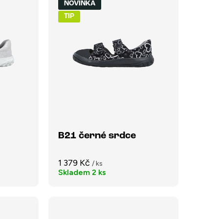
NOVINKA
TIP
B21 černé srdce
1 379 Kč
/ ks
Skladem
2 ks