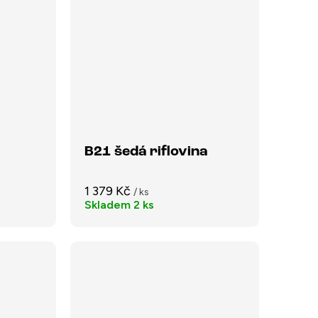
B21 šedá riflovina
1 379 Kč
/ ks
Skladem
2 ks