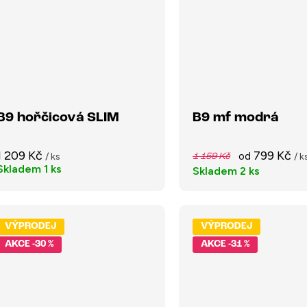
B9 hořčicová SLIM
B9 mf modrá
1 209 Kč
799 Kč
od
/ ks
/ k
1 159 Kč
Skladem
1 ks
Skladem
2 ks
VÝPRODEJ
VÝPRODEJ
-30 %
-31 %