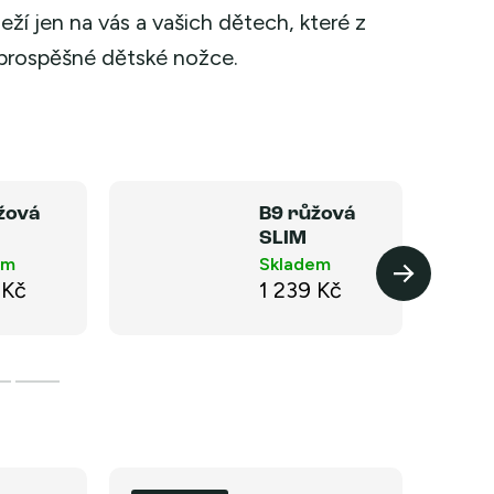
leží jen na vás a vašich dětech, které z
 prospěšné dětské nožce.
žová
B9 růžová
SLIM
em
Skladem
 Kč
1 239 Kč