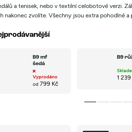
ndálů a tenisek, nebo v textilní celobotové verzi. Zá
ch nakonec zvolíte. Všechny jsou extra pohodlné a
ejprodávanější
B9 mf
B9 rů
šedá
Sklad
Vyprodáno
1 239
799 Kč
od