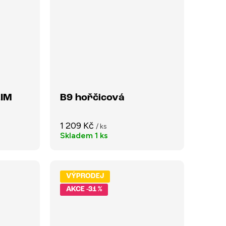
LIM
B9 hořčicová
1 209 Kč
/ ks
Skladem
1 ks
VÝPRODEJ
-31 %