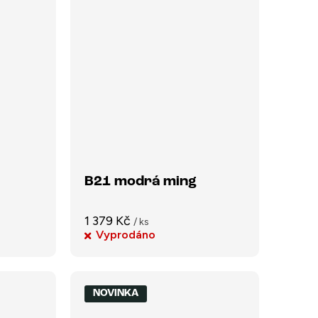
B21 modrá ming
1 379 Kč
/ ks
Vyprodáno
NOVINKA