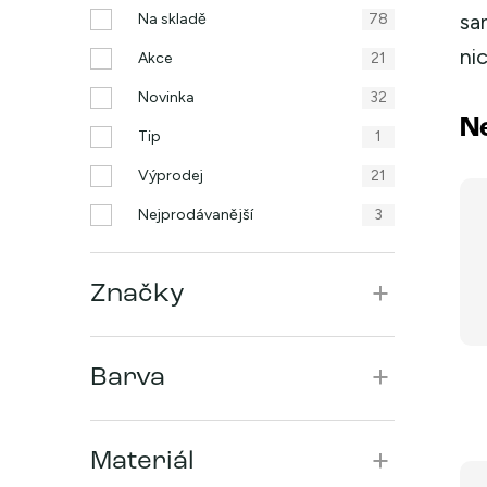
n
sa
Na skladě
78
ni
n
Akce
21
í
Novinka
32
N
Tip
1
p
Výprodej
21
a
Nejprodávanější
3
n
e
Značky
l
Barva
Materiál
V