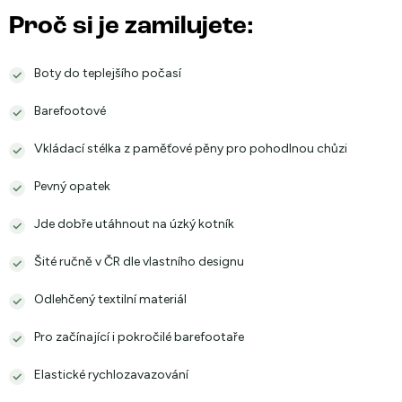
Proč si je zamilujete:
Boty do teplejšího počasí
Barefootové
Vkládací stélka z paměťové pěny pro pohodlnou chůzi
Pevný opatek
Jde dobře utáhnout na úzký kotník
Šité ručně v ČR dle vlastního designu
Odlehčený textilní materiál
Pro začínající i pokročilé barefootaře
Elastické rychlozavazování