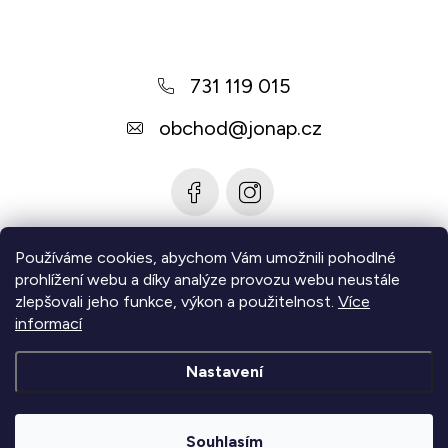
p
a
731 119 015
t
í
obchod
@
jonap.cz
Používáme cookies, abychom Vám umožnili pohodlné
Informace pro vás
prohlížení webu a díky analýze provozu webu neustále
zlepšovali jeho funkce, výkon a použitelnost.
Více
Zjistěte více
informací
Nastavení
Copyright 2026
Jonap - Barefoot obuv
. Všechna práva
vyhrazena.
Upravit nastavení cookies
Souhlasím