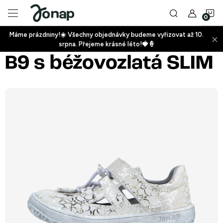
Přejít
N
na
obsah
Máme prázdniny!☀️ Všechny objednávky budeme vyřizovat až 10.
ko
srpna. Přejeme krásné léto!🍓🍦
+
B9 s béžovozlatá SLIM
+
+