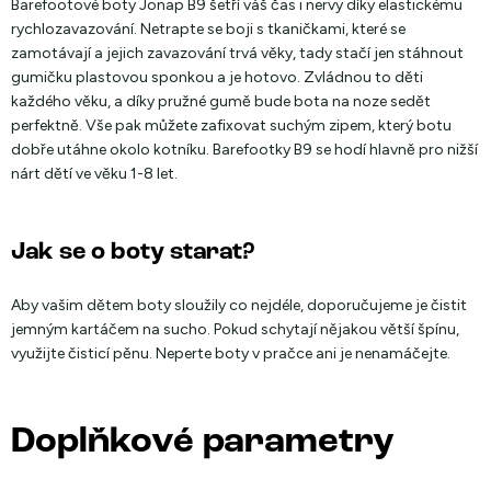
Barefootové boty Jonap B9 šetří váš čas i nervy díky elastickému
rychlozavazování. Netrapte se boji s tkaničkami, které se
zamotávají a jejich zavazování trvá věky, tady stačí jen stáhnout
gumičku plastovou sponkou a je hotovo. Zvládnou to děti
každého věku, a díky pružné gumě bude bota na noze sedět
perfektně. Vše pak můžete zafixovat suchým zipem, který botu
dobře utáhne okolo kotníku. Barefootky B9 se hodí hlavně pro nižší
nárt dětí ve věku 1-8 let.
Jak se o boty starat?
Aby vašim dětem boty sloužily co nejdéle, doporučujeme je čistit
jemným kartáčem na sucho. Pokud schytají nějakou větší špínu,
využijte čisticí pěnu. Neperte boty v pračce ani je nenamáčejte.
Doplňkové parametry