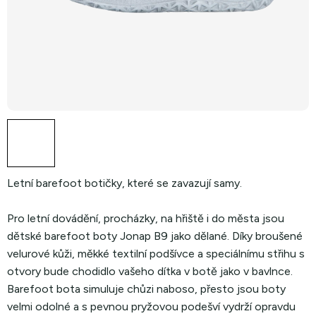
Letní barefoot botičky, které se zavazují samy.
Pro letní dovádění, procházky, na hřiště i do města jsou
dětské barefoot boty Jonap B9 jako dělané. Díky broušené
velurové kůži, měkké textilní podšívce a speciálnímu střihu s
otvory bude chodidlo vašeho dítka v botě jako v bavlnce.
Barefoot bota simuluje chůzi naboso, přesto jsou boty
velmi odolné a s pevnou pryžovou podešví vydrží opravdu