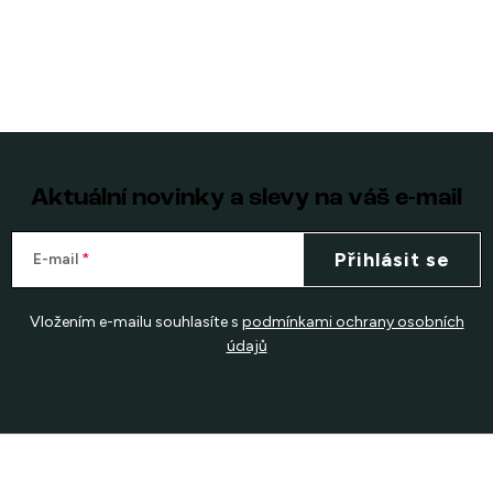
Aktuální novinky a slevy na váš e-mail
Přihlásit se
E-mail
Vložením e-mailu souhlasíte s
podmínkami ochrany osobních
údajů
Z
á