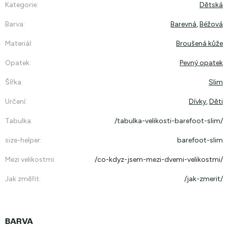
Kategorie
:
Dětská
Barva
:
Barevná
,
Béžová
Materiál
:
Broušená kůže
Opatek
:
Pevný opatek
Šířka
:
Slim
Určení
:
Dívky
,
Děti
Tabulka
:
/tabulka-velikosti-barefoot-slim/
size-helper
:
barefoot-slim
Mezi velikostmi
:
/co-kdyz-jsem-mezi-dvemi-velikostmi/
Jak změřit
:
/jak-zmerit/