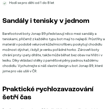
Hodí se pro děti od 1 do 8 let
Sandály i tenisky v jednom
Barefootové boty Jonap B9 představují něco mezi sandály a
teniskami, přičemž z každého typu bot mají to nejlepší. Průstřihy a
materiál v podobě velurové kůže/microfiberu poskytují chodidlu
možnost dýchat, i když je venku pořádné horko. Zároveň boty
chrání prsty i paty dítěte, takže může běhat bez obav na hřišti i v
lesíku. Díky vkládací stélky z paměťové pěny padnou každému
chodidlu. Vychutnejte si náš vlastní design u bot Jonap B9, které
jsme pro vás ušili v ČR.
Praktické rychlozavazování
šetří čas