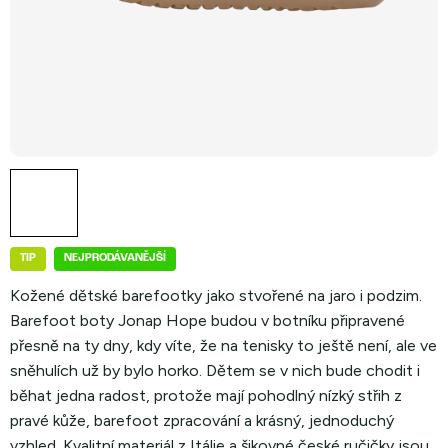
TIP
NEJPRODÁVANĚJŠÍ
Kožené dětské barefootky jako stvořené na jaro i podzim.
Barefoot boty Jonap Hope budou v botníku připravené
přesně na ty dny, kdy víte, že na tenisky to ještě není, ale ve
sněhulích už by bylo horko. Dětem se v nich bude chodit i
běhat jedna radost, protože mají pohodlný nízký střih z
pravé kůže, barefoot zpracování a krásný, jednoduchý
vzhled. Kvalitní materiál z Itálie a šikovné české ručičky jsou