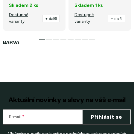
Skladem
2 ks
Skladem
1 ks
Dostupné
Dostupné
+ další
+ další
varianty
varianty
Aktuální novinky a slevy na váš e-mail
Přihlásit se
E-mail
Vložením e-mailu souhlasíte s
podmínkami ochrany osobních