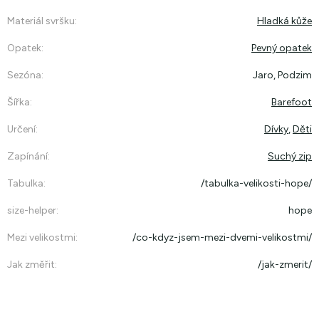
Materiál svršku
:
Hladká kůže
Opatek
:
Pevný opatek
Sezóna
:
Jaro, Podzim
Šířka
:
Barefoot
Určení
:
Dívky
,
Děti
Zapínání
:
Suchý zip
Tabulka
:
/tabulka-velikosti-hope/
size-helper
:
hope
Mezi velikostmi
:
/co-kdyz-jsem-mezi-dvemi-velikostmi/
Jak změřit
:
/jak-zmerit/