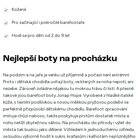
Kožené
Pro začínající i pokročilé barefootaře
Hodí se pro děti od 2 do 9 let
Nejlepší boty na procházku
Na podzim a na jaře je venku už příjemně a počasí není extrémní.
Proto i dětská chodidla uvítají boty, ve kterých se noha nepotí, ani
nezebe. Zároveň zvládne nějakou tu mokrou trávu či listí. A přesně
takové jsou barefoot boty Jonap Hope. Vyrobené z hladké italské
kůže, s textilní podšívkou a novou měkkou pryžovou podešví se
perfektně přizpůsobí dětskému chodidlu. Barefoot zpracování
imituje chůzi naboso, takže poskytuje prstům dostatek místa a
nohu netíží zbytečnou váhou. Na procházku do přírody i výlet do
města tak budou jako dělané. Vzhledem k jednoduchému vzhledu
se budou výborně hodit k sukni, kraťasům i kalhotám nejrůznějšího