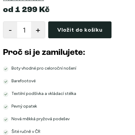
od
1 299 Kč
Měrná
cena:
Vložit do košíku
Proč si je zamilujete:
Boty vhodné pro celoroční nošení
Barefootové
Textilní podšívka a vkládací stélka
Pevný opatek
Nová měkká pryžová podešev
Šité ručně v ČR