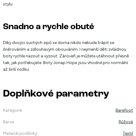
stylu.
Snadno a rychle obuté
Díky dvojici suchých zipů se doma nikdo nebude trápit se
šněrováním a zdlouhavým obouváním. I nejmenší děti zvládnou
boty rychle nazout a vyzout. Zároveň je můžete utáhnout přesně
tak, jak potřebujete. Boty Jonap Hope jsou vhodné pro normální
až širší nožku.
Doplňkové parametry
Kategorie
:
Barefoot
Barva
:
Růžová
Materiál podšívky
:
Textil