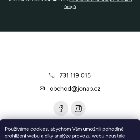
údajů
Z
á
p
a
731 119 015
t
í
obchod
@
jonap.cz
Používáme cookies, abychom Vám umožnili pohodlné
Informace pro vás
prohlížení webu a díky analýze provozu webu neustále