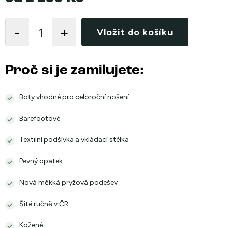
Měrná
cena:
Vložit do košíku
Proč si je zamilujete:
Boty vhodné pro celoroční nošení
Barefootové
Textilní podšívka a vkládací stélka
Pevný opatek
Nová měkká pryžová podešev
Šité ručně v ČR
Kožené