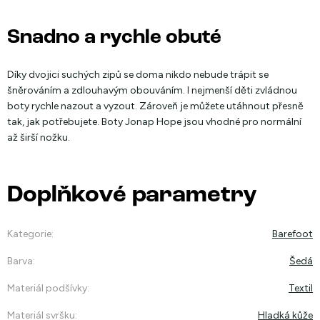
Snadno a rychle obuté
Díky dvojici suchých zipů se doma nikdo nebude trápit se
šněrováním a zdlouhavým obouváním. I nejmenší děti zvládnou
boty rychle nazout a vyzout. Zároveň je můžete utáhnout přesně
tak, jak potřebujete. Boty Jonap Hope jsou vhodné pro normální
až širší nožku.
Doplňkové parametry
Kategorie
:
Barefoot
Barva
:
Šedá
Materiál podšívky
:
Textil
Materiál svršku
:
Hladká kůže