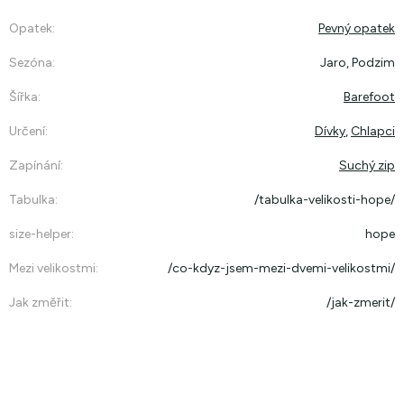
Opatek
:
Pevný opatek
Sezóna
:
Jaro, Podzim
Šířka
:
Barefoot
Určení
:
Dívky
,
Chlapci
Zapínání
:
Suchý zip
Tabulka
:
/tabulka-velikosti-hope/
size-helper
:
hope
Mezi velikostmi
:
/co-kdyz-jsem-mezi-dvemi-velikostmi/
Jak změřit
:
/jak-zmerit/