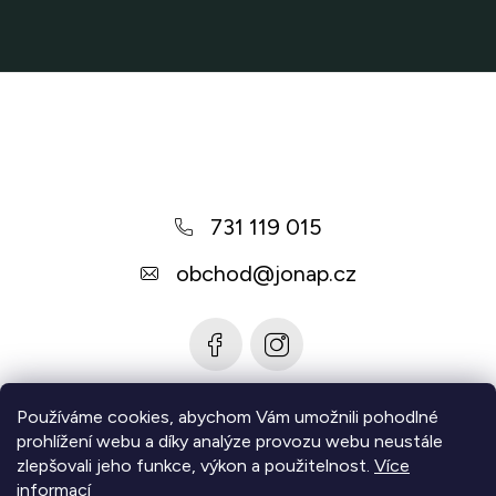
Z
á
p
a
731 119 015
t
í
obchod
@
jonap.cz
Používáme cookies, abychom Vám umožnili pohodlné
Informace pro vás
prohlížení webu a díky analýze provozu webu neustále
zlepšovali jeho funkce, výkon a použitelnost.
Více
Zjistěte více
informací