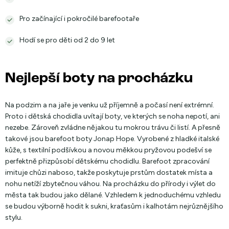
Pro začínající i pokročilé barefootaře
Hodí se pro děti od 2 do 9 let
Nejlepší boty na procházku
Na podzim a na jaře je venku už příjemně a počasí není extrémní.
Proto i dětská chodidla uvítají boty, ve kterých se noha nepotí, ani
nezebe. Zároveň zvládne nějakou tu mokrou trávu či listí. A přesně
takové jsou barefoot boty Jonap Hope. Vyrobené z hladké italské
kůže, s textilní podšívkou a novou měkkou pryžovou podešví se
perfektně přizpůsobí dětskému chodidlu. Barefoot zpracování
imituje chůzi naboso, takže poskytuje prstům dostatek místa a
nohu netíží zbytečnou váhou. Na procházku do přírody i výlet do
města tak budou jako dělané. Vzhledem k jednoduchému vzhledu
se budou výborně hodit k sukni, kraťasům i kalhotám nejrůznějšího
stylu.