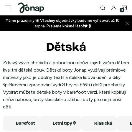
Přejít
N
na
obsah
Máme prázdniny!☀️ Všechny objednávky budeme vyřizovat až 10.
ko
srpna. Přejeme krásné léto!🍓🍦
+
Dětská
+
Zdravý vývin chodidla a pohodlnou chůzi zajistí vašim dětem
kvalitní dětská obuv. Dětské boty Jonap využívají prémiové
materiály jako je odolný textil a italská lícová useň, a díky
špičkovému zpracování vydrží hry na hřišti i delší procházky.
Vybírat můžete dětské boty v barefoot verzi, které kopírují
+
chůzi naboso, boty klasického střihu i boty pro nejmenší
děti.
Barefoot
Letní tipy🍦
Klasická