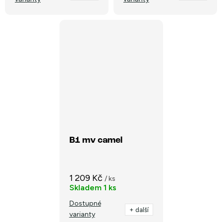
B1 mv camel
1 209 Kč
/ ks
Skladem
1 ks
Dostupné
+ další
varianty