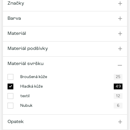
Značky
Barva
Materiál
Materiál podšívky
Materiál svršku
Broušená kůže
25
Hladká kůže
49
textil
12
Nubuk
6
Opatek