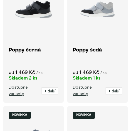
p
n
i
Nejprodávanější
í
s
p
Abecedně
p
r
r
o
o
Poppy černá
Poppy šedá
d
d
u
u
k
1 469 Kč
1 469 Kč
od
od
/ ks
/ ks
k
Skladem
2 ks
Skladem
1 ks
t
t
Dostupné
Dostupné
ů
+ další
+ další
varianty
varianty
ů
NOVINKA
NOVINKA