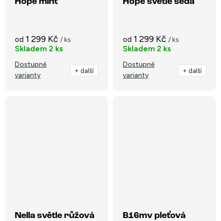
Hope mint
Hope světle šedá
1 299 Kč
1 299 Kč
od
od
/ ks
/ ks
Skladem
2 ks
Skladem
2 ks
Dostupné
Dostupné
+ další
+ další
varianty
varianty
Nella světle růžová
B16mv pleťová