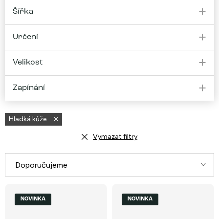
Šířka
Určení
Velikost
Zapínání
Hladká kůže
Vymazat filtry
Ř
Doporučujeme
a
V
Nejlevnější
z
NOVINKA
NOVINKA
ý
e
Nejdražší