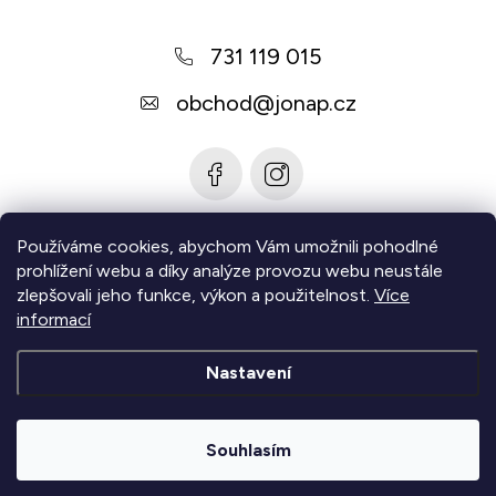
p
a
i
731 119 015
t
s
u
í
obchod
@
jonap.cz
Používáme cookies, abychom Vám umožnili pohodlné
Informace pro vás
prohlížení webu a díky analýze provozu webu neustále
zlepšovali jeho funkce, výkon a použitelnost.
Více
Zjistěte více
informací
Nastavení
Copyright 2026
Jonap - Barefoot obuv
. Všechna práva
vyhrazena.
Upravit nastavení cookies
Souhlasím
|
Vytvořil Shoptet