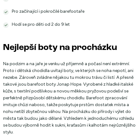
Pro začínající i pokročilé barefootaře
Hodí se pro děti od 2 do 9 let
Nejlepší boty na procházku
Na podzim a na jaře je venku už příjemně a počasí není extrémní.
Proto i dětská chodidla uvítají boty, ve kterých se noha nepotí, ani
nezebe. Zároveň zvládne nějakou tu mokrou trávu či listí. A přesně
takové jsou barefoot boty Jonap Hope. Vyrobené z hladké italské
kůže, s textilní podšívkou a novou měkkou pryžovou podešví se
perfektně přizpůsobí dětskému chodidlu. Barefoot zpracování
imituje chůzi naboso, takže poskytuje prstům dostatek místa a
nohu netíží zbytečnou váhou. Na procházku do přírody i výlet do
města tak budou jako dělané. Vzhledem k jednoduchému vzhledu
se budou výborně hodit k sukni, kraťasům i kalhotám nejrůznějšího
stylu.