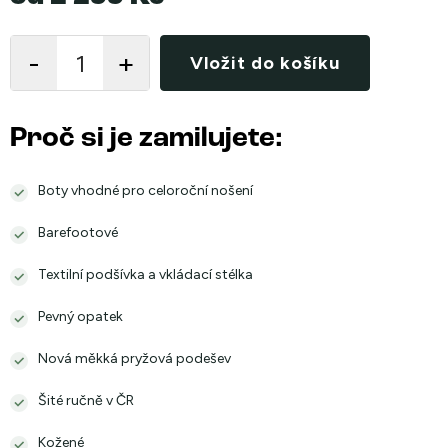
Měrná
cena:
Vložit do košíku
Proč si je zamilujete:
Boty vhodné pro celoroční nošení
Barefootové
Textilní podšívka a vkládací stélka
Pevný opatek
Nová měkká pryžová podešev
Šité ručně v ČR
Kožené