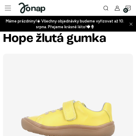
Přejít
N
na
obsah
Máme prázdniny!☀️ Všechny objednávky budeme vyřizovat až 10.
ko
srpna. Přejeme krásné léto!🍓🍦
+
Hope žlutá gumka
+
+