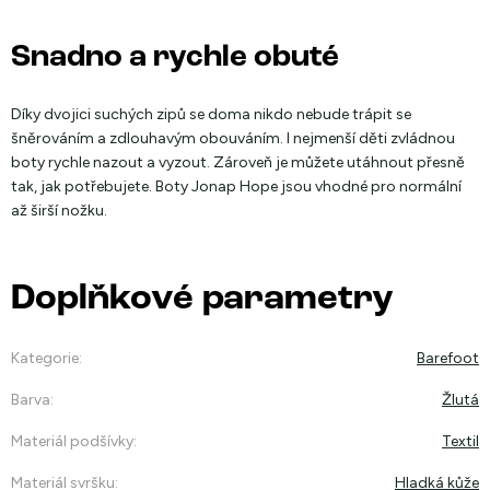
Snadno a rychle obuté
Díky dvojici suchých zipů se doma nikdo nebude trápit se
šněrováním a zdlouhavým obouváním. I nejmenší děti zvládnou
boty rychle nazout a vyzout. Zároveň je můžete utáhnout přesně
tak, jak potřebujete. Boty Jonap Hope jsou vhodné pro normální
až širší nožku.
Doplňkové parametry
Kategorie
:
Barefoot
Barva
:
Žlutá
Materiál podšívky
:
Textil
Materiál svršku
:
Hladká kůže