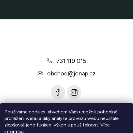
Z
á
p
a
731 119 015
t
í
obchod
@
jonap.cz
Používáme cookies, abychom Vám umožnili pohodlné
Informace pro vás
prohlížení webu a díky analýze provozu webu neustále
zlepšovali jeho funkce, výkon a použitelnost.
Více
Zjistěte více
informací