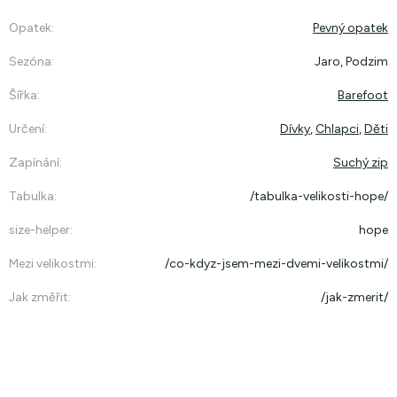
Opatek
:
Pevný opatek
Sezóna
:
Jaro, Podzim
Šířka
:
Barefoot
Určení
:
Dívky
,
Chlapci
,
Děti
Zapínání
:
Suchý zip
Tabulka
:
/tabulka-velikosti-hope/
size-helper
:
hope
Mezi velikostmi
:
/co-kdyz-jsem-mezi-dvemi-velikostmi/
Jak změřit
:
/jak-zmerit/