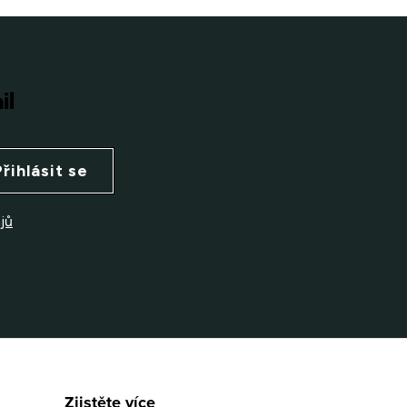
il
Přihlásit se
jů
Zjistěte více