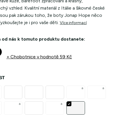
pravé kůže, barefoot zpracování a krásný,
hý vzhled. Kvalitní materiál z Itálie a šikovné české
 jsou pak zárukou toho, že boty Jonap Hope něco
Vyzkoušejte je i pro vaše děti.
Více informací
 od nás k tomuto produktu dostanete:
+ Chobotnice
v hodnotě 59 Kč
ST