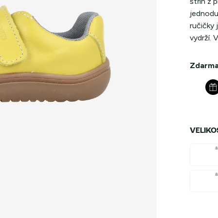
střih z 
jednoduc
ručičky
vydrží. 
Zdarma
VELIKO