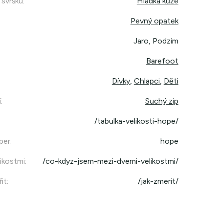
 svršku
:
Hladká kůže
Pevný opatek
Jaro, Podzim
Barefoot
Dívky
,
Chlapci
,
Děti
í
:
Suchý zip
/tabulka-velikosti-hope/
per
:
hope
ikostmi
:
/co-kdyz-jsem-mezi-dvemi-velikostmi/
it
:
/jak-zmerit/