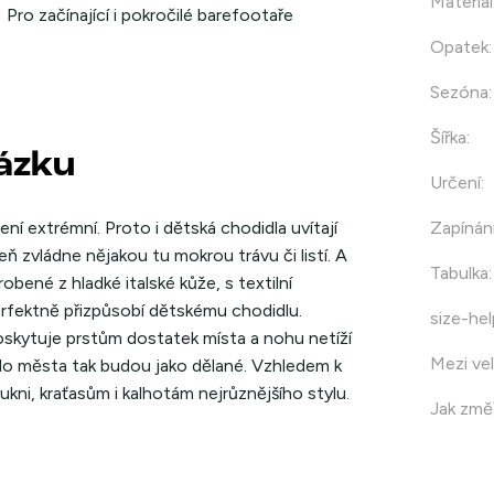
Materiál
Pro začínající i pokročilé barefootaře
Opatek
:
Sezóna
:
Šířka
:
házku
Určení
:
ní extrémní. Proto i dětská chodidla uvítají
Zapínán
ň zvládne nějakou tu mokrou trávu či listí. A
Tabulka
:
ené z hladké italské kůže, s textilní
rfektně přizpůsobí dětskému chodidlu.
size-hel
oskytuje prstům dostatek místa a nohu netíží
Mezi vel
do města tak budou jako dělané. Vzhledem k
ni, kraťasům i kalhotám nejrůznějšího stylu.
Jak změř