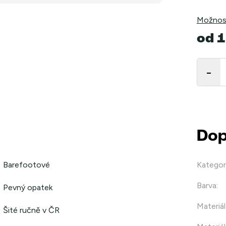
Možnost
od
1
Měrná
cena:
Dop
Barefootové
Kategor
Barva
:
Pevný opatek
Materiál
Šité ručně v ČR