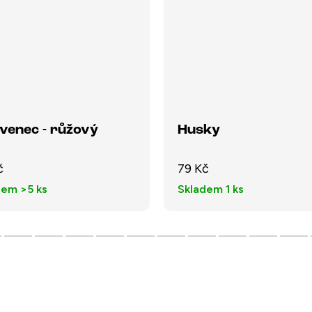
venec - růžový
Husky
č
79 Kč
dem
>5 ks
Skladem
1 ks