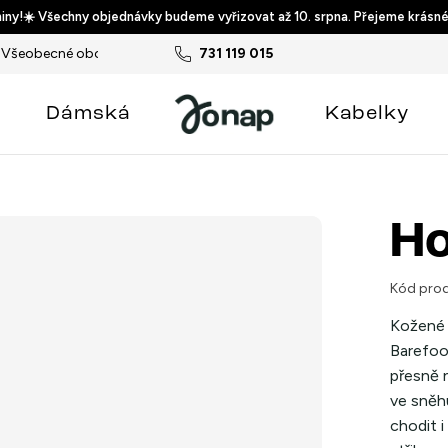
ny!☀️ Všechny objednávky budeme vyřizovat až 10. srpna. Přejeme krásné
Všeobecné obchodní podmínky
731 119 015
Podmínky ochrany osobních ú
Dámská
Kabelky
Ho
Kód prod
Kožené 
Barefoo
přesně n
ve sněh
chodit i