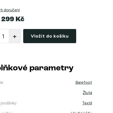
i doručení
 299 Kč
Vložit do košíku
lňkové parametry
ie
:
Barefoot
Žlutá
 podšívky
:
Textil