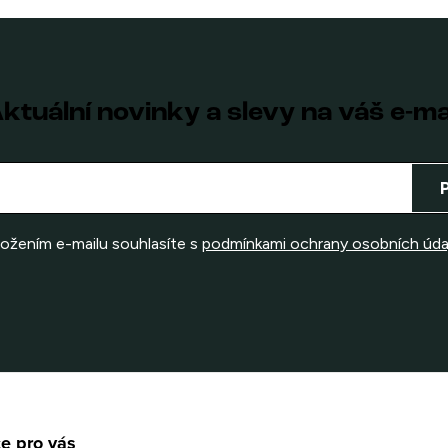
ktuální novinky a slevy na váš e-ma
ložením e-mailu souhlasíte s
podmínkami ochrany osobních úda
e pro vás