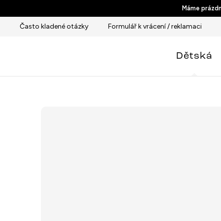
Přejít
Máme prázdni
na
Často kladené otázky
Formulář k vrácení / reklamaci
obsah
Dětská