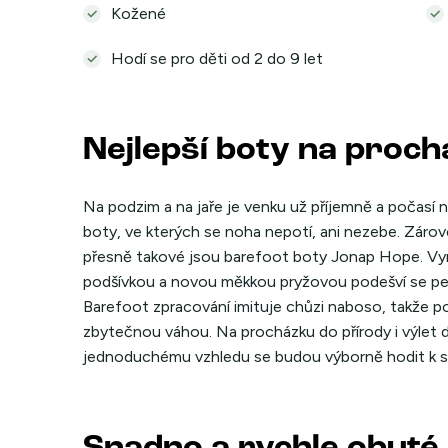
Kožené
Hodí se pro děti od 2 do 9 let
Nejlepší boty na proc
Na podzim a na jaře je venku už příjemně a počasí ne
boty, ve kterých se noha nepotí, ani nezebe. Zárove
přesně takové jsou barefoot boty Jonap Hope. Vyrob
podšívkou a novou měkkou pryžovou podešví se pe
Barefoot zpracování imituje chůzi naboso, takže p
zbytečnou váhou. Na procházku do přírody i výlet 
jednoduchému vzhledu se budou výborně hodit k suk