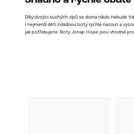
Snadno a rychle obuté
Díky dvojici suchých zipů se doma nikdo nebude t
I nejmenší děti zvládnou boty rychle nazout a vyz
jak potřebujete. Boty Jonap Hope jsou vhodné pro 