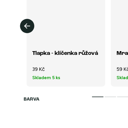
mavé
Tlapka - klíčenka růžová
Mra
39 Kč
59 K
Skladem
5 ks
Skla