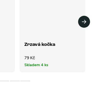
Zrzavá kočka
Meri
soft 
79 Kč
149 K
Skladem
4 ks
Vyp