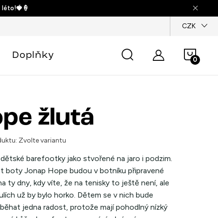
 léto!🍓🍦
dajů
CZK
Náku
Doplňky
košík
pe žlutá
uktu:
Zvolte variantu
dětské barefootky jako stvořené na jaro i podzim.
t boty Jonap Hope budou v botníku připravené
a ty dny, kdy víte, že na tenisky to ještě není, ale
ulích už by bylo horko. Dětem se v nich bude
 běhat jedna radost, protože mají pohodlný nízký