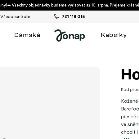
ny!☀️ Všechny objednávky budeme vyřizovat až 10. srpna. Přejeme krásné
Všeobecné obchodní podmínky
731 119 015
Podmínky ochrany osobních ú
Dámská
Kabelky
Ho
Kód prod
Kožené 
Barefoo
přesně n
ve sněh
chodit i