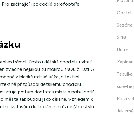
Materiál
Pro začínající i pokročilé barefootaře
Opatek
:
Sezóna
:
Šířka
:
házku
Určení
:
ní extrémní. Proto i dětská chodidla uvítají
Zapínán
ň zvládne nějakou tu mokrou trávu či listí. A
Tabulka
:
ené z hladké italské kůže, s textilní
rfektně přizpůsobí dětskému chodidlu.
size-hel
oskytuje prstům dostatek místa a nohu netíží
Mezi vel
do města tak budou jako dělané. Vzhledem k
ni, kraťasům i kalhotám nejrůznějšího stylu.
Jak změř