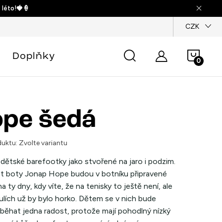
 léto!🍓🍦
dajů
CZK
Náku
Doplňky
košík
pe šedá
uktu:
Zvolte variantu
dětské barefootky jako stvořené na jaro i podzim.
t boty Jonap Hope budou v botníku připravené
a ty dny, kdy víte, že na tenisky to ještě není, ale
ulích už by bylo horko. Dětem se v nich bude
 běhat jedna radost, protože mají pohodlný nízký