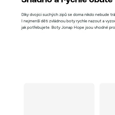
Snadno a rychle obuté
Díky dvojici suchých zipů se doma nikdo nebude t
I nejmenší děti zvládnou boty rychle nazout a vyz
jak potřebujete. Boty Jonap Hope jsou vhodné pro 