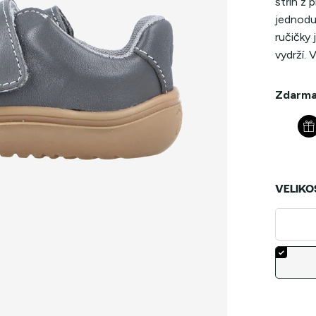
střih z 
jednoduc
ručičky
vydrží. 
Zdarma
VELIKO