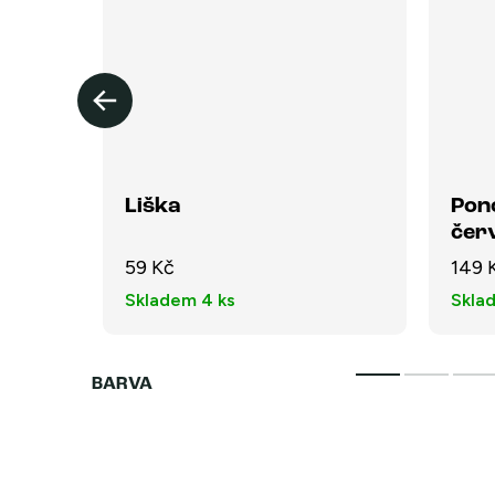
ní -
Liška
Pon
čer
59 Kč
149 
Skladem
4 ks
Skla