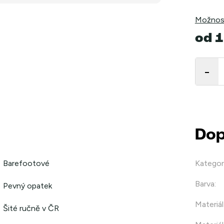
Možnost
od
1
Měrná
cena:
Dop
Barefootové
Kategor
Barva
:
Pevný opatek
Materiál
Šité ručně v ČR