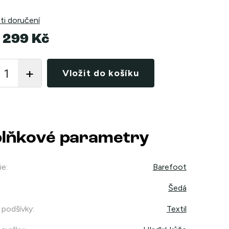
i doručení
 299 Kč
Vložit do košíku
lňkové parametry
ie
:
Barefoot
Šedá
 podšívky
:
Textil