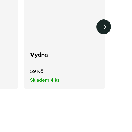
Vydra
Meri
soft 
59 Kč
149 K
Skladem
4 ks
Vyp