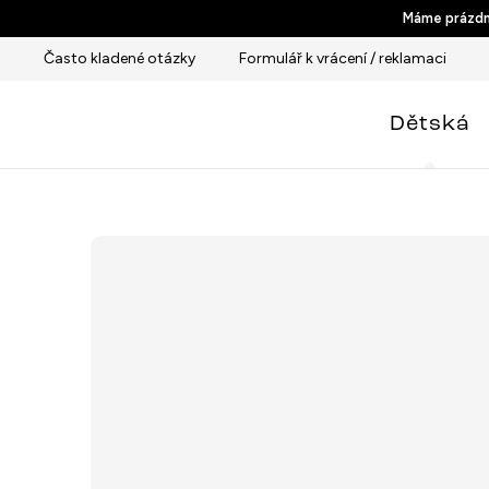
Přejít
Máme prázdni
na
Často kladené otázky
Formulář k vrácení / reklamaci
obsah
Dětská