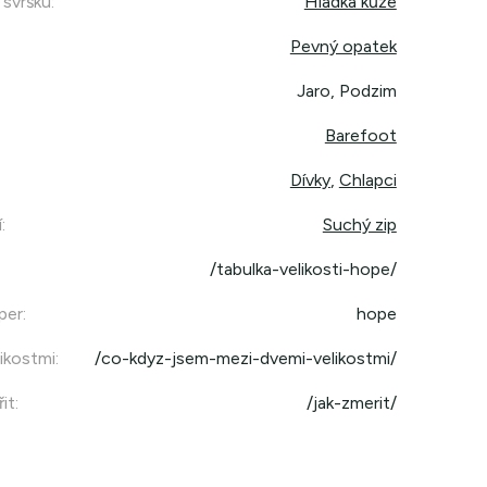
 svršku
:
Hladká kůže
Pevný opatek
Jaro, Podzim
Barefoot
Dívky
,
Chlapci
í
:
Suchý zip
/tabulka-velikosti-hope/
per
:
hope
ikostmi
:
/co-kdyz-jsem-mezi-dvemi-velikostmi/
it
:
/jak-zmerit/