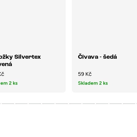
ožky Silvertex
Čivava - šedá
vená
Kč
59 Kč
dem
2 ks
Skladem
2 ks