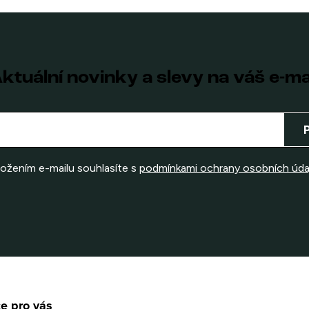
ktuální novinky a slevy na váš e-ma
ložením e-mailu souhlasíte s
podmínkami ochrany osobních úda
e pro vás