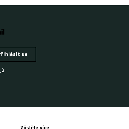
il
Přihlásit se
jů
Zjistěte více