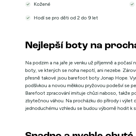
Kožené
Hodí se pro děti od 2 do 9 let
Nejlepší boty na proc
Na podzim a na jaře je venku už příjemně a počasí ne
boty, ve kterých se noha nepotí, ani nezebe. Zárove
přesně takové jsou barefoot boty Jonap Hope. Vyrob
podšívkou a novou měkkou pryžovou podešví se pe
Barefoot zpracování imituje chůzi naboso, takže p
zbytečnou váhou. Na procházku do přírody i výlet 
jednoduchému vzhledu se budou výborně hodit k suk