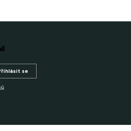
il
Přihlásit se
jů