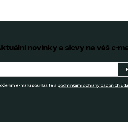
ktuální novinky a slevy na váš e-ma
ložením e-mailu souhlasíte s
podmínkami ochrany osobních úda