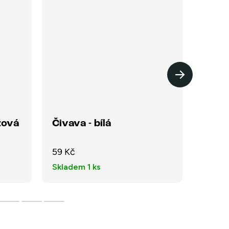
žová
Čivava - bílá
Něme
59 Kč
79 Kč
Skladem
1 ks
Sklad