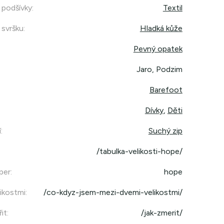
 podšívky
:
Textil
 svršku
:
Hladká kůže
Pevný opatek
Jaro, Podzim
Barefoot
Dívky
,
Děti
í
:
Suchý zip
/tabulka-velikosti-hope/
per
:
hope
ikostmi
:
/co-kdyz-jsem-mezi-dvemi-velikostmi/
it
:
/jak-zmerit/