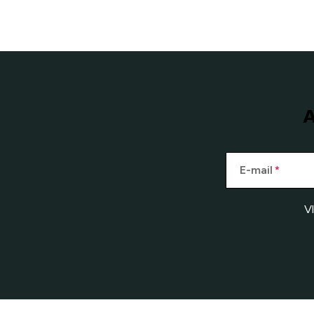
A
E-mail
V
Z