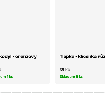
kodýl - oranžový
Tlapka - klíčenka rů
č
39 Kč
dem
1 ks
Skladem
5 ks