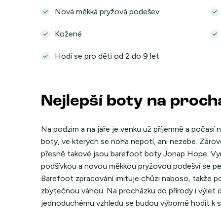
Nová měkká pryžová podešev
Kožené
Hodí se pro děti od 2 do 9 let
Nejlepší boty na proc
Na podzim a na jaře je venku už příjemně a počasí ne
boty, ve kterých se noha nepotí, ani nezebe. Zárove
přesně takové jsou barefoot boty Jonap Hope. Vyrob
podšívkou a novou měkkou pryžovou podešví se pe
Barefoot zpracování imituje chůzi naboso, takže p
zbytečnou váhou. Na procházku do přírody i výlet 
jednoduchému vzhledu se budou výborně hodit k suk