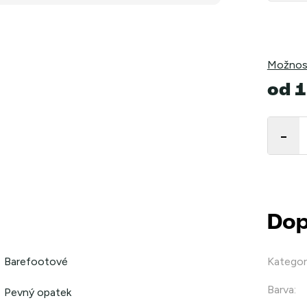
Možnost
od
1
Měrná
cena:
Dop
Barefootové
Kategor
Barva
:
Pevný opatek