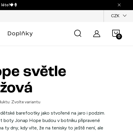
 léto!🍓🍦
dajů
CZK
Náku
Doplňky
košík
pe světle
žová
uktu:
Zvolte variantu
dětské barefootky jako stvořené na jaro i podzim.
t boty Jonap Hope budou v botníku připravené
a ty dny, kdy víte, že na tenisky to ještě není, ale