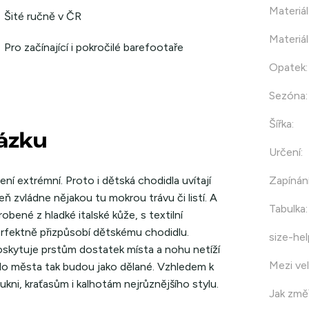
Materiál
Šité ručně v ČR
Materiál
Pro začínající i pokročilé barefootaře
Opatek
:
Sezóna
:
Šířka
:
házku
Určení
:
ní extrémní. Proto i dětská chodidla uvítají
Zapínán
ň zvládne nějakou tu mokrou trávu či listí. A
Tabulka
:
ené z hladké italské kůže, s textilní
rfektně přizpůsobí dětskému chodidlu.
size-hel
oskytuje prstům dostatek místa a nohu netíží
Mezi vel
do města tak budou jako dělané. Vzhledem k
ni, kraťasům i kalhotám nejrůznějšího stylu.
Jak změř