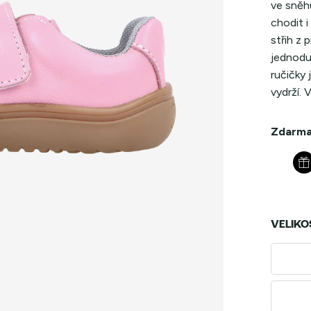
ve sněh
chodit i
střih z 
jednoduc
ručičky
vydrží. 
Zdarma
VELIKO