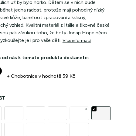
ulích už by bylo horko. Dětem se v nich bude
 běhat jedna radost, protože mají pohodlný nízký
pravé kůže, barefoot zpracování a krásný,
hý vzhled. Kvalitní materiál z Itálie a šikovné české
 jsou pak zárukou toho, že boty Jonap Hope něco
Vyzkoušejte je i pro vaše děti.
Více informací
 od nás k tomuto produktu dostanete:
+ Chobotnice
v hodnotě 59 Kč
ST