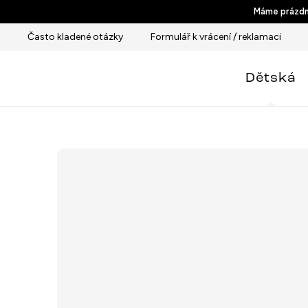
Přejít
Máme prázdni
na
Často kladené otázky
Formulář k vrácení / reklamaci
obsah
Dětská