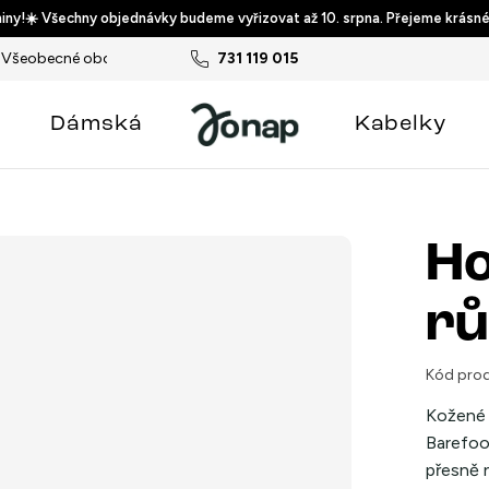
ny!☀️ Všechny objednávky budeme vyřizovat až 10. srpna. Přejeme krásné
Všeobecné obchodní podmínky
731 119 015
Podmínky ochrany osobních ú
Dámská
Kabelky
Ho
rů
Kód prod
Kožené 
Barefoo
přesně n