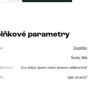
lňkové parametry
ie
:
Doplňky
Šedá, Bílá
ikostmi
:
/co-kdyz-jsem-mezi-dvemi-velikostmi/
it
:
/jak-zmerit/