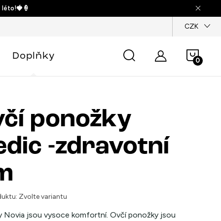
 léto!🍓🍦
dajů
CZK
Náku
Doplňky
košík
čí ponožky
dic -zdravotní
m
uktu:
Zvolte variantu
 Novia jsou vysoce komfortní. Ovčí ponožky jsou