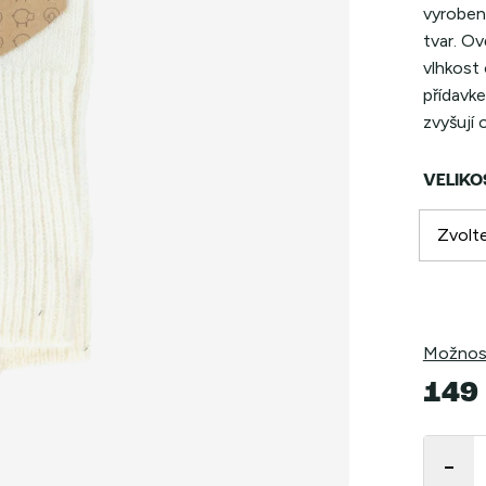
vyrobeny
tvar.
Ovč
vlhkost
přídavke
zvyšují
VELIKO
Možnost
149
Měrná
cena: