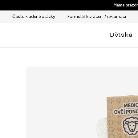
Přejít
Máme prázdni
na
Často kladené otázky
Formulář k vrácení / reklamaci
obsah
Dětská