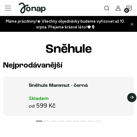
Přejít
N
na
obsah
Máme prázdniny!☀️ Všechny objednávky budeme vyřizovat až 10.
ko
srpna. Přejeme krásné léto!🍓🍦
+
Sněhule
+
Nejprodávanější
Sněhule Mammut - černá
Skladem
+
599 Kč
od