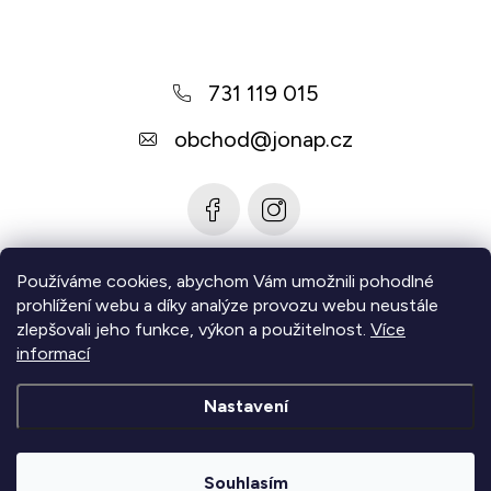
ý
p
p
a
i
731 119 015
t
s
u
í
obchod
@
jonap.cz
Používáme cookies, abychom Vám umožnili pohodlné
Informace pro vás
prohlížení webu a díky analýze provozu webu neustále
zlepšovali jeho funkce, výkon a použitelnost.
Více
Zjistěte více
informací
Nastavení
Copyright 2026
Jonap - Barefoot obuv
. Všechna práva
vyhrazena.
Upravit nastavení cookies
Souhlasím