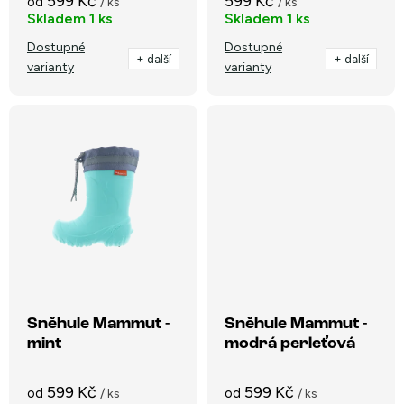
599 Kč
599 Kč
od
/ ks
/ ks
k
Skladem
1 ks
Skladem
1 ks
t
t
Dostupné
Dostupné
ů
+ další
+ další
varianty
varianty
ů
Sněhule Mammut -
Sněhule Mammut -
mint
modrá perleťová
599 Kč
599 Kč
od
od
/ ks
/ ks