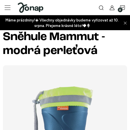
Přejít
N
na
obsah
Máme prázdniny!☀️ Všechny objednávky budeme vyřizovat až 10.
ko
srpna. Přejeme krásné léto!🍓🍦
+
Sněhule Mammut -
modrá perleťová
+
+