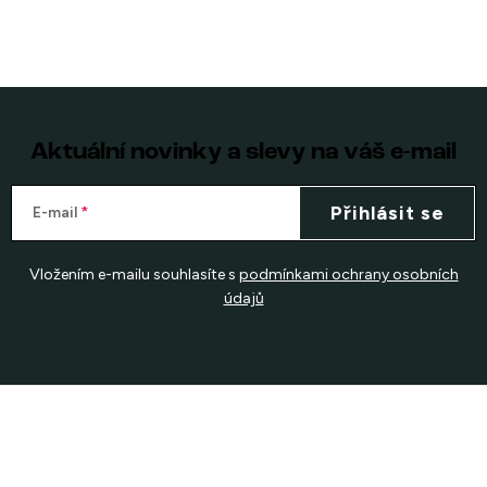
Aktuální novinky a slevy na váš e-mail
Přihlásit se
E-mail
Vložením e-mailu souhlasíte s
podmínkami ochrany osobních
údajů
Z
á
p