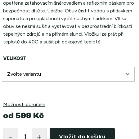
opatřena zatahovacím šněrovadlem a reflexním páskem pro
bezpečnost dítěte. Údržba: Obuv čistit vodou s přídavkem
saponátu a po opláchnutí vytřít suchým hadříkem. Vlhká
obuv se nesmí sušit a vystavovat v bezprostřední blízkosti
tepelných zdrojů a na přímém slunci. Vložku lze prát při
teplotě do 40C a sušit při pokojové teplotě
VELIKOST
Možnosti doručení
od
599 Kč
Měrná
cena:
Vložit do košíku