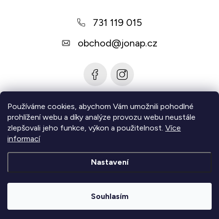
a
731 119 015
t
í
obchod
@
jonap.cz
Používáme cookies, abychom Vám umožnili pohodlné
Informace pro vás
prohlížení webu a díky analýze provozu webu neustále
zlepšovali jeho funkce, výkon a použitelnost.
Více
Zjistěte více
informací
Nastavení
Copyright 2026
Jonap - Barefoot obuv
. Všechna práva
vyhrazena.
Upravit nastavení cookies
Souhlasím
|
Vytvořil Shoptet