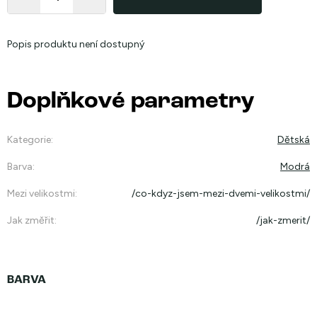
Popis produktu není dostupný
Doplňkové parametry
Kategorie
:
Dětská
Barva
:
Modrá
Mezi velikostmi
:
/co-kdyz-jsem-mezi-dvemi-velikostmi/
Jak změřit
:
/jak-zmerit/