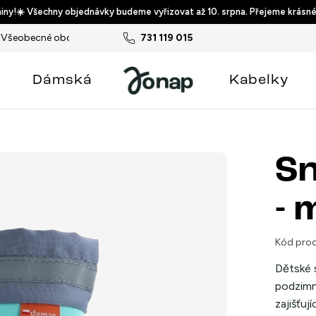
ny!☀️ Všechny objednávky budeme vyřizovat až 10. srpna. Přejeme krásné
Všeobecné obchodní podmínky
731 119 015
Podmínky ochrany osobních ú
Dámská
Kabelky
S
- 
Kód prod
Dětské 
podzimní
zajišťu