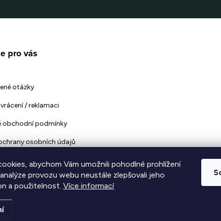
e pro vás
ené otázky
vrácení / reklamaci
 obchodní podmínky
ochrany osobních údajů
ookies, abychom Vám umožnili pohodlné prohlížení
S
 analýze provozu webu neustále zlepšovali jeho
on a použitelnost.
Více informací
vyhrazena.
Upravit nastavení cookies
í