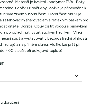
zdorné. Materiál je kvalitní kopolymer EVA . Boty
ímatelnou vložku z ovčí vlny, vložka je připevněna k
suchým zipem v horní části. Horní část obuvi je
a zatahovacím šněrovadlem a reflexním páskem pro
ost dítěte. Údržba: Obuv čistit vodou s přídavkem
u a po opláchnutí vytřít suchým hadříkem. Vlhká
nesmí sušit a vystavovat v bezprostřední blízkosti
h zdrojů a na přímém slunci. Vložku lze prát při
 do 40C a sušit při pokojové teplotě
ST
i doručení