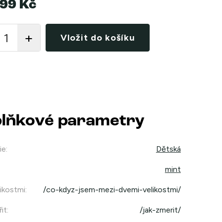
99 Kč
Vložit do košíku
lňkové parametry
ie
:
Dětská
mint
ikostmi
:
/co-kdyz-jsem-mezi-dvemi-velikostmi/
it
:
/jak-zmerit/