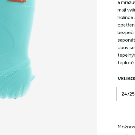
a mrazuv
mají vyj
holince 
opatřen
bezpečn
saponát
obuv se 
tepelnýc
teplotě
VELIKO
Možnost