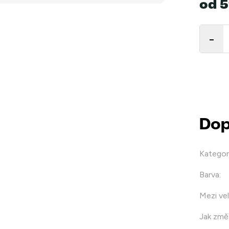
od
5
Měrná
cena:
Dop
Kategor
Barva
:
Mezi vel
Jak změř