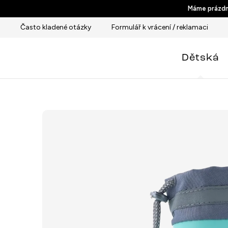
Přejít
Máme prázdni
na
Často kladené otázky
Formulář k vrácení / reklamaci
obsah
Dětská