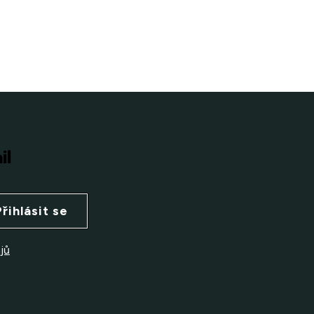
il
Přihlásit se
jů