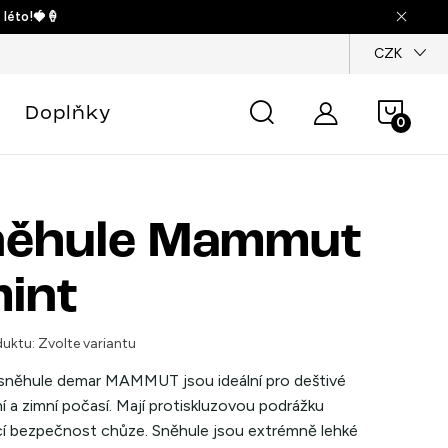
 léto!🍓🍦
dajů
CZK
Náku
Doplňky
košík
něhule Mammut
mint
uktu:
Zvolte variantu
sněhule demar MAMMUT jsou ideální pro deštivé
 a zimní počasí. Mají protiskluzovou podrážku
jící bezpečnost chůze. Sněhule jsou extrémně lehké