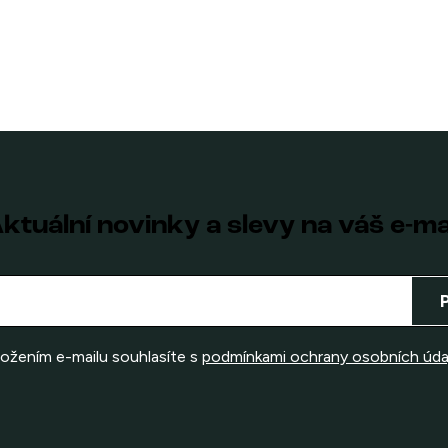
ktuální novinky a slevy na váš e-ma
ložením e-mailu souhlasíte s
podmínkami ochrany osobních úda