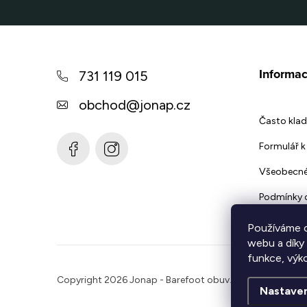
Z
á
Informac
731 119 015
p
obchod
@
jonap.cz
a
Často klad
t
Formulář k 
í
Všeobecné
Podmínky 
Používáme c
webu a díky
funkce, výk
Copyright 2026
Jonap - Barefoot obuv
. Všechna práva 
Nastaven