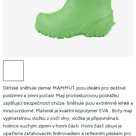
Dětské sněhule demar MAMMUT jsou ideální pro deštivé
podzimní a zimní počasí. Mají protiskluzovou podrážku
zajišťující bezpečnost chůze. Sněhule jsou extrémně lehké a
mrazuvzdorné. Materiál je kvalitní kopolymer EVA . Boty mají
vyjímatelnou vložku z ovčí vlny, vložka je připevněna k
holince suchým zipem v horní části. Horní část obuvi je
opatřena zatahovacím šněrovadlem a reflexním páskem pro