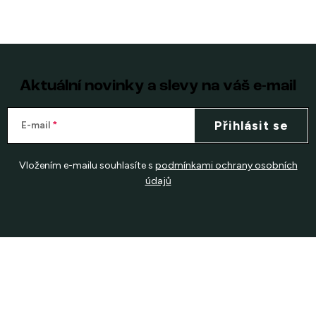
Aktuální novinky a slevy na váš e-mail
Přihlásit se
E-mail
Vložením e-mailu souhlasíte s
podmínkami ochrany osobních
údajů
Z
á
p