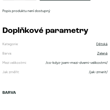
Popis produktu není dostupný
Doplňkové parametry
Kategorie
:
Dětská
Barva
:
Zelená
Mezi velikostmi
:
/co-kdyz-jsem-mezi-dvemi-velikostmi/
Jak změřit
:
/jak-zmerit/