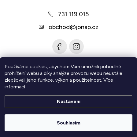
a
731 119 015
t
í
obchod
@
jonap.cz
Používáme cookies, abychom Vám umožnili pohodlné
Informace pro vás
prohlížení webu a díky analýze provozu webu neustále
zlepšovali jeho funkce, výkon a použitelnost.
Více
Zjistěte více
informací
Nastavení
Copyright 2026
Jonap - Barefoot obuv
. Všechna práva
vyhrazena.
Upravit nastavení cookies
Souhlasím
|
Vytvořil Shoptet