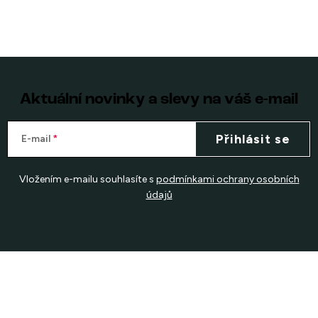
Aktuální novinky a slevy na váš e-mail
Přihlásit se
E-mail
Vložením e-mailu souhlasíte s
podmínkami ochrany osobních
údajů
Z
á
p