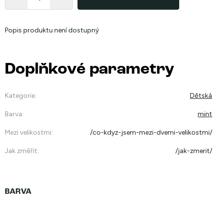
Popis produktu není dostupný
Doplňkové parametry
Kategorie
:
Dětská
Barva
:
mint
Mezi velikostmi
:
/co-kdyz-jsem-mezi-dvemi-velikostmi/
Jak změřit
:
/jak-zmerit/