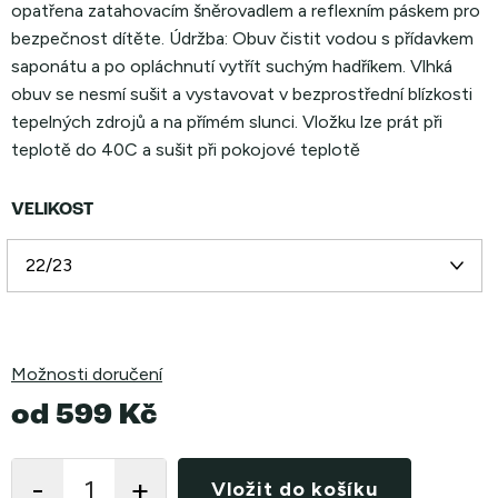
opatřena zatahovacím šněrovadlem a reflexním páskem pro
bezpečnost dítěte. Údržba: Obuv čistit vodou s přídavkem
saponátu a po opláchnutí vytřít suchým hadříkem. Vlhká
obuv se nesmí sušit a vystavovat v bezprostřední blízkosti
tepelných zdrojů a na přímém slunci. Vložku lze prát při
teplotě do 40C a sušit při pokojové teplotě
VELIKOST
Možnosti doručení
od
599 Kč
Měrná
cena:
Vložit do košíku