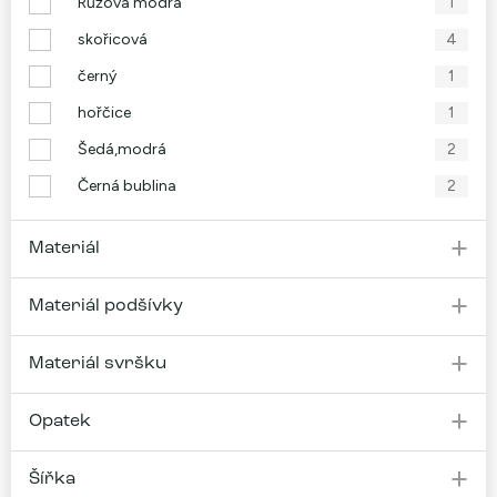
Růžová modrá
1
skořicová
4
černý
1
hořčice
1
Šedá,modrá
2
Černá bublina
2
Materiál
Materiál podšívky
Materiál svršku
Opatek
Šířka