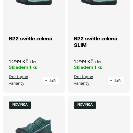
í
s
p
Abecedně
p
r
r
o
o
B22 světle zelená
B22 světle zelená
d
SLIM
d
u
u
k
1 299 Kč
1 299 Kč
/ ks
/ ks
k
Skladem
1 ks
Skladem
1 ks
t
t
Dostupné
Dostupné
ů
+ další
+ další
varianty
varianty
ů
NOVINKA
NOVINKA