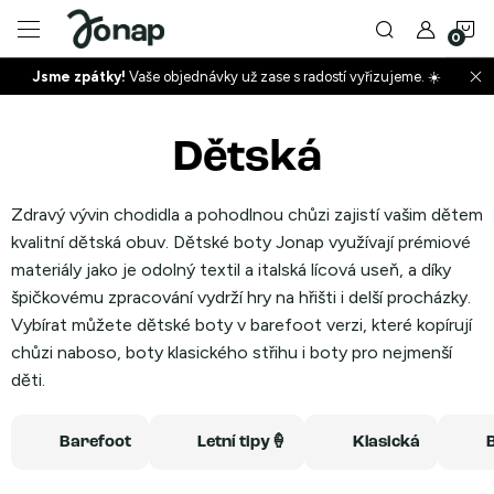
Přejít
N
na
obsah
Jsme zpátky!
Vaše objednávky už zase s radostí vyřizujeme. ☀️
ko
+
Dětská
+
Zdravý vývin chodidla a pohodlnou chůzi zajistí vašim dětem
kvalitní dětská obuv. Dětské boty Jonap využívají prémiové
materiály jako je odolný textil a italská lícová useň, a díky
špičkovému zpracování vydrží hry na hřišti i delší procházky.
Vybírat můžete dětské boty v barefoot verzi, které kopírují
chůzi naboso, boty klasického střihu i boty pro nejmenší
+
děti.
Barefoot
Letní tipy🍦
Klasická