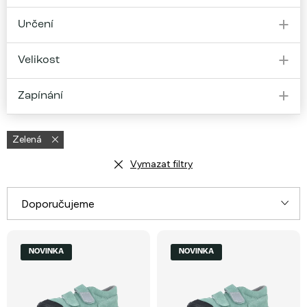
Určení
Velikost
Zapínání
Zelená
Vymazat filtry
Ř
Doporučujeme
a
V
Nejlevnější
z
NOVINKA
NOVINKA
ý
e
Nejdražší
p
n
i
Nejprodávanější