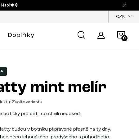
 léto!🍓🍦
dajů
CZK
Náku
Doplňky
košík
KA
tty mint melír
uktu:
Zvolte variantu
é botičky pro děti, co chvíli neposedí.
atty
budou v botníku připravené přesně na ty dny,
chce něco lehoučkého, prodyšného a pohodlného.