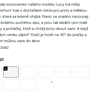
alý sourozenec našeho modelu Lucy má nízký
arefoot tvar s dostatkem místa pro prsty a měkkou
, která se krásně ohýbá. Navíc se snadno nazouvají
ktickému suchému zipu, a jsou tak ideální i pro malé
y a prvňáčky, kteří si chtějí boty obout sami. A když
rách venku ušpiní? Stačí je hodit na 30° do pračky a
en můžou zase do akce.
ormací
ST