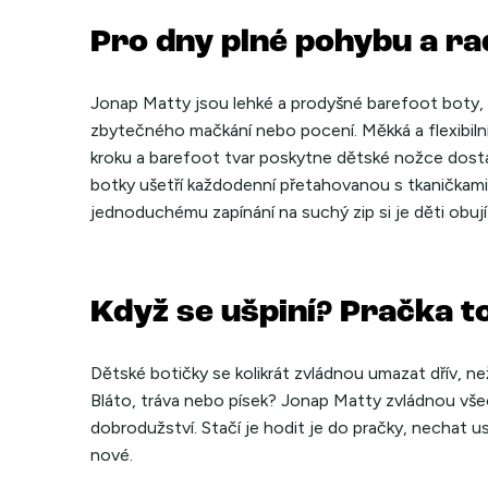
Pro dny plné pohybu a ra
Jonap Matty
jsou lehké a prodyšné barefoot boty, 
zbytečného mačkání nebo pocení. Měkká a flexibiln
kroku a barefoot tvar poskytne dětské nožce dosta
botky ušetří každodenní přetahovanou s tkaničkami.
jednoduchému zapínání na suchý zip si je děti obují 
Když se ušpiní? Pračka to 
Dětské botičky se kolikrát zvládnou umazat dřív, než
Bláto, tráva nebo písek? Jonap Matty zvládnou vše
dobrodužství. Stačí je hodit je do pračky, nechat u
nové.