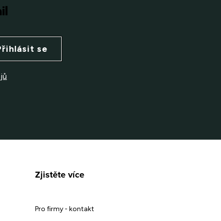
il
Přihlásit se
jů
Zjistěte více
Pro firmy - kontakt