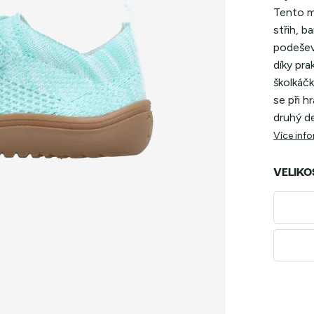
Tento m
střih, b
podešev
díky pra
školkáčk
se při h
druhý d
Více inf
VELIKO