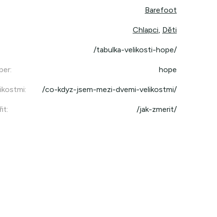
Barefoot
Chlapci
,
Děti
/tabulka-velikosti-hope/
per
:
hope
ikostmi
:
/co-kdyz-jsem-mezi-dvemi-velikostmi/
it
:
/jak-zmerit/