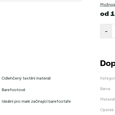
Možnost
od
1
Měrná
cena:
Dop
Odlehčený textilní materiál
Kategor
Barva
:
Barefootové
Materiál
Ideální pro malé začínající barefootaře
Opatek
: