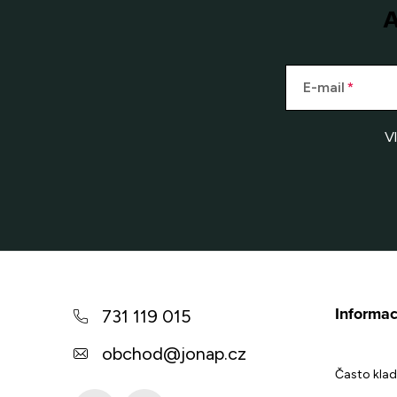
A
E-mail
V
Z
á
Informac
731 119 015
p
obchod
@
jonap.cz
a
Často klad