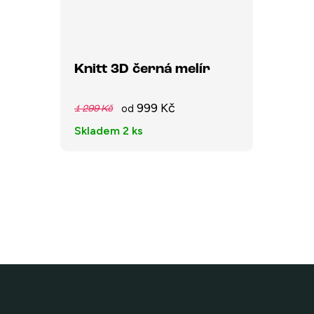
Knitt 3D černá melír
999 Kč
od
1 299 Kč
Skladem
2 ks