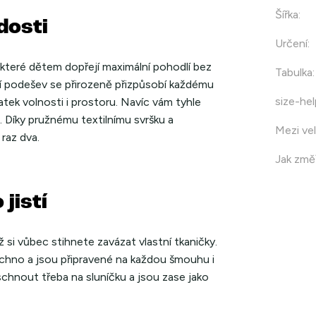
Šířka
:
dosti
Určení
:
které dětem dopřejí maximální pohodlí bez
Tabulka
:
í podešev se přirozeně přizpůsobí každému
size-hel
tek volnosti i prostoru. Navíc vám tyhle
 Díky pružnému textilnímu svršku a
Mezi vel
raz dva.
Jak změř
jistí
 si vůbec stihnete zavázat vlastní tkaničky.
chno a jsou připravené na každou šmouhu i
schnout třeba na sluníčku a jsou zase jako