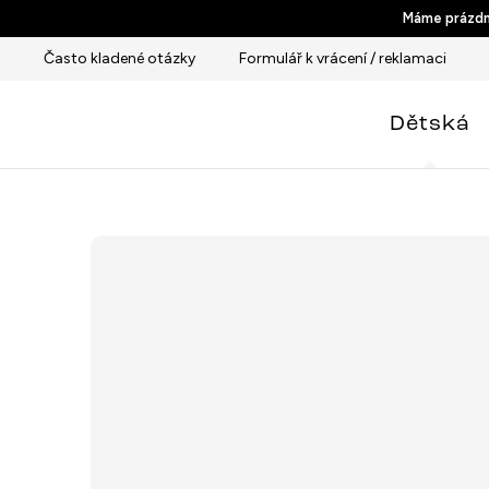
Přejít
Máme prázdni
na
Často kladené otázky
Formulář k vrácení / reklamaci
obsah
Dětská