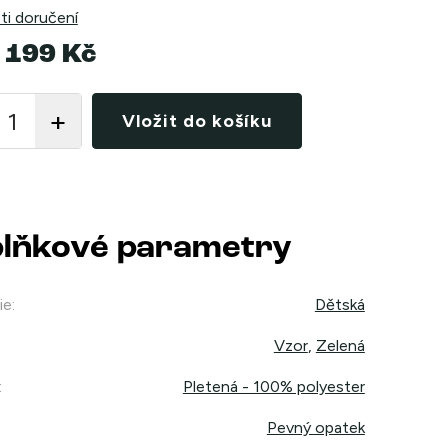
i doručení
 199 Kč
Vložit do košíku
lňkové parametry
ie
:
Dětská
Vzor
,
Zelená
:
Pletená - 100% polyester
Pevný opatek