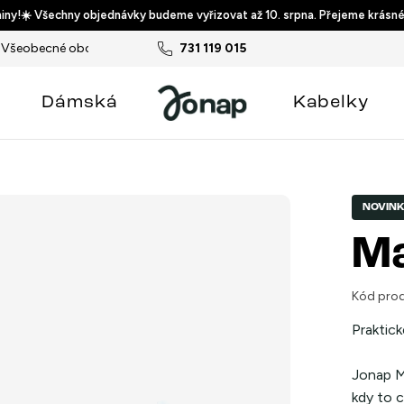
ny!☀️ Všechny objednávky budeme vyřizovat až 10. srpna. Přejeme krásné
Všeobecné obchodní podmínky
731 119 015
Podmínky ochrany osobních ú
Dámská
Kabelky
NOVIN
Ma
Kód prod
Praktick
Jonap
M
kdy to 