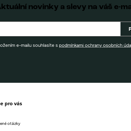
ktuální novinky a slevy na váš e-ma
ložením e-mailu souhlasíte s
podmínkami ochrany osobních úda
e pro vás
ené otázky