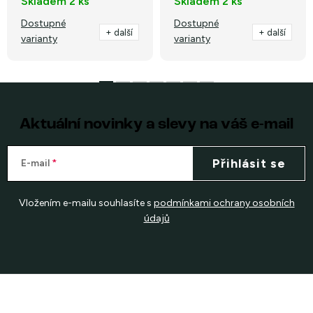
Skladem
2 ks
Skladem
2 ks
Dostupné
Dostupné
+ další
+ další
varianty
varianty
Aktuální novinky a slevy na váš e-mail
Přihlásit se
E-mail
Vložením e-mailu souhlasíte s
podmínkami ochrany osobních
údajů
Z
á