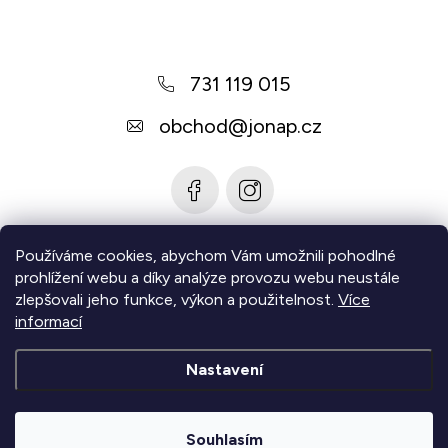
p
a
731 119 015
t
í
obchod
@
jonap.cz
Používáme cookies, abychom Vám umožnili pohodlné
Informace pro vás
prohlížení webu a díky analýze provozu webu neustále
zlepšovali jeho funkce, výkon a použitelnost.
Více
Zjistěte více
informací
Nastavení
Copyright 2026
Jonap - Barefoot obuv
. Všechna práva
vyhrazena.
Upravit nastavení cookies
Souhlasím