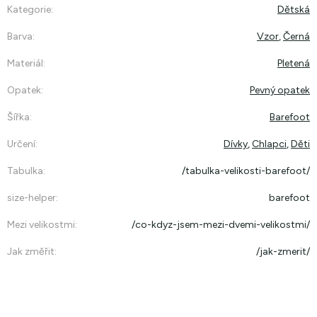
Kategorie
:
Dětská
Barva
:
Vzor
,
Černá
Materiál
:
Pletená
Opatek
:
Pevný opatek
Šířka
:
Barefoot
Určení
:
Dívky
,
Chlapci
,
Děti
Tabulka
:
/tabulka-velikosti-barefoot/
size-helper
:
barefoot
Mezi velikostmi
:
/co-kdyz-jsem-mezi-dvemi-velikostmi/
Jak změřit
:
/jak-zmerit/