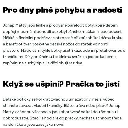
Pro dny plné pohybu a radosti
Jonap Matty
jsou lehké a prodyšné barefoot boty, které dětem
dopřejí maximální pohodlí bez zbytečného mačkání nebo pocení.
Měkká a flexibilní podešev se přirozeně přizpůsobí každému kroku
a barefoot tvar poskytne dětské nožce dostatek volnosti i
prostoru. Navíc vám tyhle botky ušetří každodenní přetahovanou s
tkaničkami. Díky pružnému textilnímu svršku a jednoduchému
zapínání na suchý zip si je děti obují raz dva.
Když se ušpiní? Pračka to jistí
Dětské botičky se kolikrát zvládnou umazat dřív, než si vůbec
stihnete zavázat vlastní tkaničky. Bláto, tráva nebo písek? Jonap
Matty zvládnou všechno a jsou připravené na každou šmouhu i
dobrodužství. Stačí je hodit je do pračky, nechat uschnout třeba
na sluníčku a jsou zase jako nové.