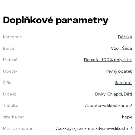
Doplňkové parametry
Kategorie
:
Dětská
Barva
:
Vzor
,
Šedá
Materiál
:
Pletená - 100% polyester
Opatek
:
Pevný opatek
Šířka
:
Barefoot
Určení
:
Dívky
,
Chlapci
,
Děti
Tabulka
:
/tabulka-velikosti-hope/
size-helper
:
hope
Mezi velikostmi
:
/co-kdyz-jsem-mezi-dvemi-velikostmi/