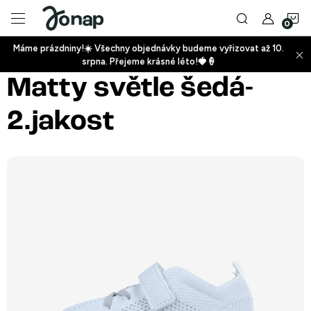
Přejít
N
na
obsah
Máme prázdniny!☀️ Všechny objednávky budeme vyřizovat až 10.
ko
srpna. Přejeme krásné léto!🍓🍦
+
Matty světle šedá-
2.jakost
+
+