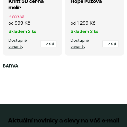
Knitt 3D černá
Hope růžová
melír
1 299 Kč
999 Kč
1 299 Kč
od
od
Skladem
2 ks
Skladem
2 ks
Dostupné
Dostupné
+ další
+ další
varianty
varianty
Aktuální novinky a slevy na váš e-mail