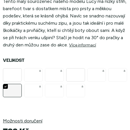
Tento malý sourozenec našeho modelu Lucy má nízký střih,
barefoot tvar s dostatkem místa pro prsty a měkkou
podešev, která se krásně ohýbá. Navíc se snadno nazouvají
díky praktickému suchému zipu, a jsou tak ideální i pro malé
školkáčky a prvňáčky, kteří si chtějí boty obout sami. A když
se při hrách venku ušpiní? Stačí je hodit na 30° do pračky a
druhý den můžou zase do akce.
Více informací
VELIKOST
Možnosti doručení