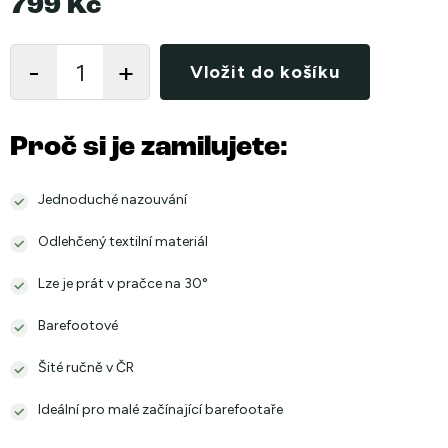
799 Kč
Měrná
cena:
Vložit do košíku
Proč si je zamilujete:
Jednoduché nazouvání
Odlehčený textilní materiál
Lze je prát v pračce na 30°
Barefootové
Šité ručně v ČR
Ideální pro malé začínající barefootaře