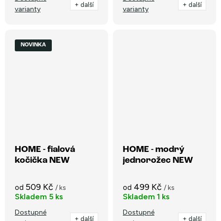
+ další
+ další
varianty
varianty
NOVINKA
HOME - fialová
HOME - modrý
kočička NEW
jednorožec NEW
509 Kč
499 Kč
od
od
/ ks
/ ks
Skladem
5 ks
Skladem
1 ks
Dostupné
Dostupné
+ další
+ další