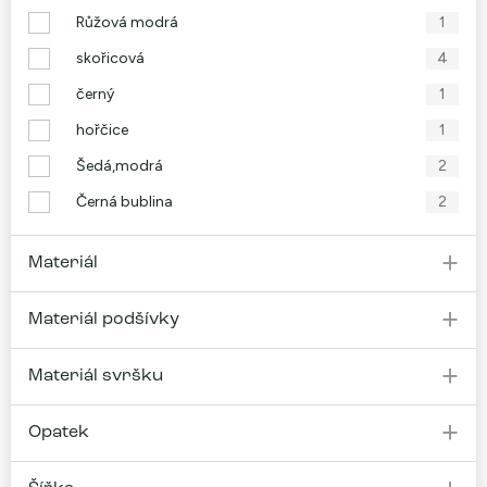
Růžová modrá
1
skořicová
4
černý
1
hořčice
1
Šedá,modrá
2
Černá bublina
2
Materiál
Materiál podšívky
Materiál svršku
Opatek