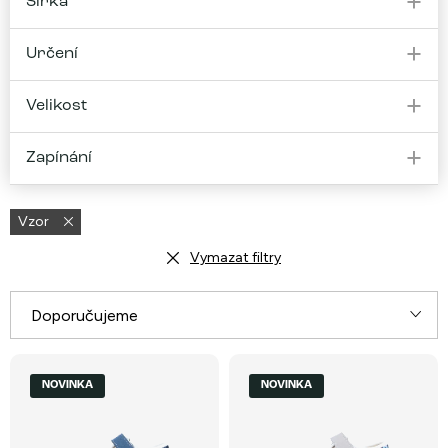
Šířka
Určení
Velikost
Zapínání
Vzor
Vymazat filtry
Ř
Doporučujeme
a
V
Nejlevnější
z
NOVINKA
NOVINKA
ý
e
Nejdražší
p
n