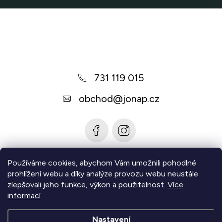
i
Z
s
u
á
p
a
731 119 015
t
í
obchod
@
jonap.cz
Používáme cookies, abychom Vám umožnili pohodlné
Informace pro vás
prohlížení webu a díky analýze provozu webu neustále
zlepšovali jeho funkce, výkon a použitelnost.
Více
Zjistěte více
informací
Nastavení