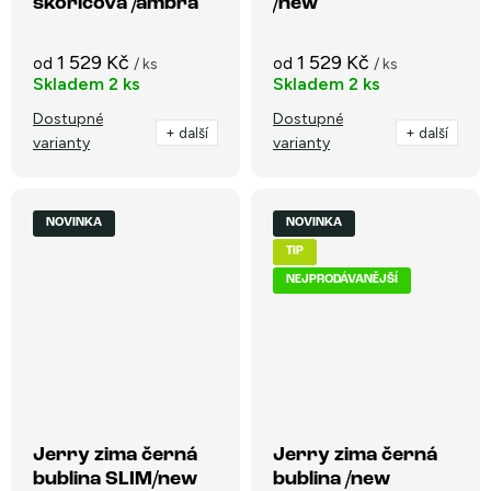
skořicová /ambra
/new
/new
1 529 Kč
1 529 Kč
od
od
/ ks
/ ks
Skladem
2 ks
Skladem
2 ks
Dostupné
Dostupné
+ další
+ další
varianty
varianty
NOVINKA
NOVINKA
TIP
NEJPRODÁVANĚJŠÍ
Jerry zima černá
Jerry zima černá
bublina SLIM/new
bublina /new