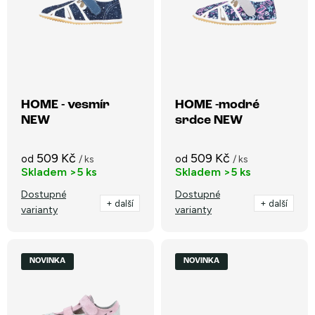
i
Nejprodávanější
í
s
p
Abecedně
p
r
r
o
o
HOME - vesmír
HOME -modré
d
NEW
srdce NEW
d
u
u
k
509 Kč
509 Kč
od
od
/ ks
/ ks
k
Skladem
>5 ks
Skladem
>5 ks
t
t
Dostupné
Dostupné
ů
+ další
+ další
varianty
varianty
ů
NOVINKA
NOVINKA