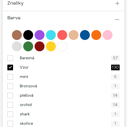
Značky
Barva
Barevná
57
Vzor
130
mint
5
Bronzová
1
pleťová
14
orchid
14
shark
1
skořice
1