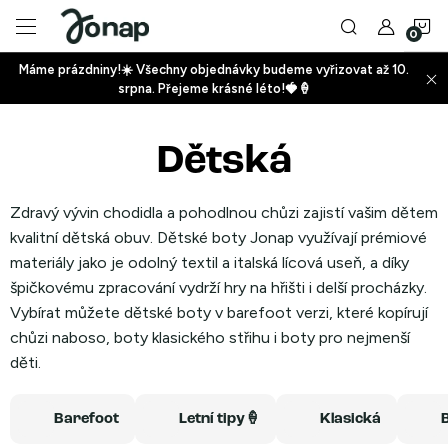
Přejít
N
na
obsah
Máme prázdniny!☀️ Všechny objednávky budeme vyřizovat až 10.
ko
srpna. Přejeme krásné léto!🍓🍦
+
Dětská
+
Zdravý vývin chodidla a pohodlnou chůzi zajistí vašim dětem
kvalitní dětská obuv. Dětské boty Jonap využívají prémiové
materiály jako je odolný textil a italská lícová useň, a díky
špičkovému zpracování vydrží hry na hřišti i delší procházky.
Vybírat můžete dětské boty v barefoot verzi, které kopírují
+
chůzi naboso, boty klasického střihu i boty pro nejmenší
děti.
Barefoot
Letní tipy🍦
Klasická