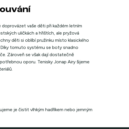
bouvání
 doprovázet vaše děti při každém letním
tských uličkách a hřištích, ale pryžová
hny děti si oblíbí pružinku místo klasického
ti. Díky tomuto systému se boty snadno
odiče. Zároveň se však dají dostatečně
potřebnou oporu. Tenisky Jonap Airy šijeme
eriálů.
čujeme je čistit vlhkým hadříkem nebo jemným