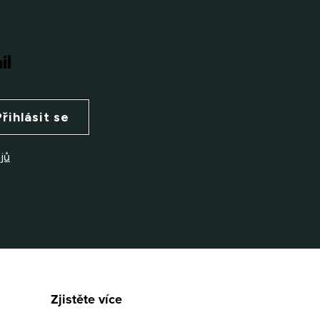
il
Přihlásit se
jů
Zjistěte více