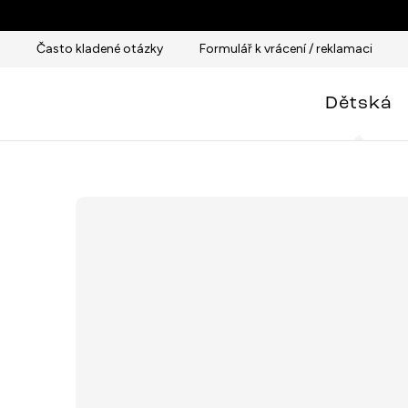
Přejít
na
Často kladené otázky
Formulář k vrácení / reklamaci
obsah
Dětská