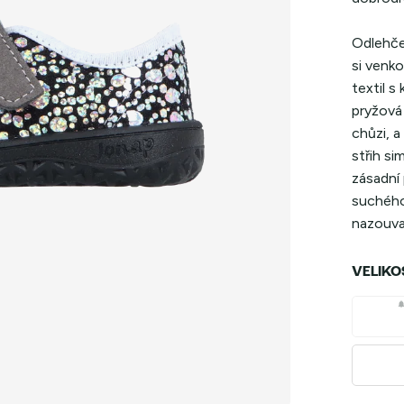
Odlehče
si venko
textil s
pryžová 
chůzi, a
střih si
zásadní 
suchého
nazouvaj
VELIKO