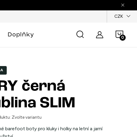
dajů
CZK
Náku
Doplňky
košík
KA
RY černá
blina SLIM
uktu:
Zvolte variantu
 barefoot boty pro kluky i holky na letní a jarní
užství.