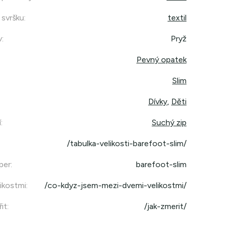
 svršku
:
textil
v
:
Pryž
Pevný opatek
Slim
Dívky
,
Děti
í
:
Suchý zip
/tabulka-velikosti-barefoot-slim/
per
:
barefoot-slim
ikostmi
:
/co-kdyz-jsem-mezi-dvemi-velikostmi/
it
:
/jak-zmerit/