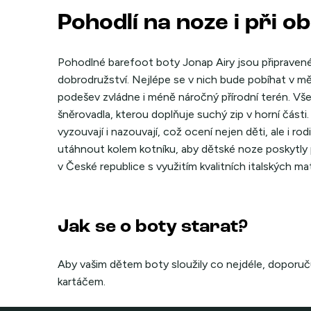
Pohodlí na noze i při o
Pohodlné barefoot boty Jonap Airy jsou připravené
dobrodružství. Nejlépe se v nich bude pobíhat v měs
podešev zvládne i méně náročný přírodní terén. Všec
šněrovadla, kterou doplňuje suchý zip v horní čás
vyzouvají i nazouvají, což ocení nejen děti, ale i r
utáhnout kolem kotníku, aby dětské noze poskytly 
v České republice s využitím kvalitních italských mat
Jak se o boty starat?
Aby vašim dětem boty sloužily co nejdéle, doporu
kartáčem.