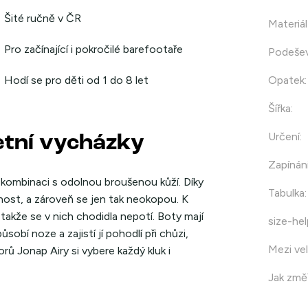
Šité ručně v ČR
Materiál
Pro začínající i pokročilé barefootaře
Podeše
Hodí se pro děti od 1 do 8 let
Opatek
:
Šířka
:
Určení
:
etní vycházky
Zapínán
 v kombinaci s odolnou broušenou kůží. Díky
Tabulka
:
ost, a zároveň se jen tak neokopou. K
takže se v nich chodidla nepotí. Boty mají
size-hel
obí noze a zajistí jí pohodlí při chůzi,
Mezi vel
zorů Jonap Airy si vybere každý kluk i
Jak změř