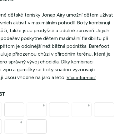
né dětské tenisky Jonap Airy umožní dětem užívat
vních aktivit v maximálním pohodlí. Boty kombinují
 kůží, takže jsou prodyšné a odolné zároveň. Jejich
podešev poskytne dětem maximální flexibilitu při
 přitom je odolnější než běžná podrážka. Barefoot
muluje přirozenou chůzi v přírodním terénu, která je
pro správný vývoj chodidla. Díky kombinaci
 zipu a gumičky se boty snadno vyzouvají i
í. Jsou vhodné na jaro a léto.
Více informací
ST