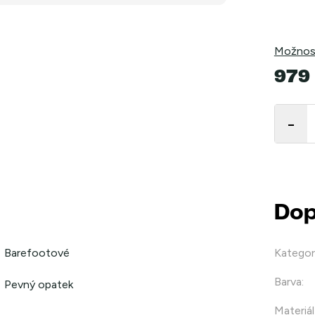
Možnost
979
Měrná
cena:
Dop
Barefootové
Kategor
Barva
:
Pevný opatek
Materiál