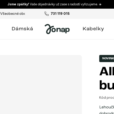
Jsme zpátky!
Vaše objednávky už zase s radostí vyřizujeme. ☀️
Všeobecné obchodní podmínky
731 119 015
Podmínky ochrany osobních ú
Dámská
Kabelky
NOVIN
AI
bu
Kód prod
Lehoučké
dobrodr