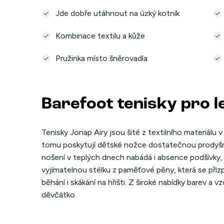
Jde dobře utáhnout na úzký kotník
Kombinace textilu a kůže
Pružinka místo šněrovadla
Barefoot tenisky pro l
Tenisky Jonap Airy jsou šité z textilního materiálu
tomu poskytují dětské nožce dostatečnou prodyšn
nošení v teplých dnech nabádá i absence podšívky, 
vyjímatelnou stélku z paměťové pěny, která se přizpůs
běhání i skákání na hřišti. Z široké nabídky barev a v
děvčátko.