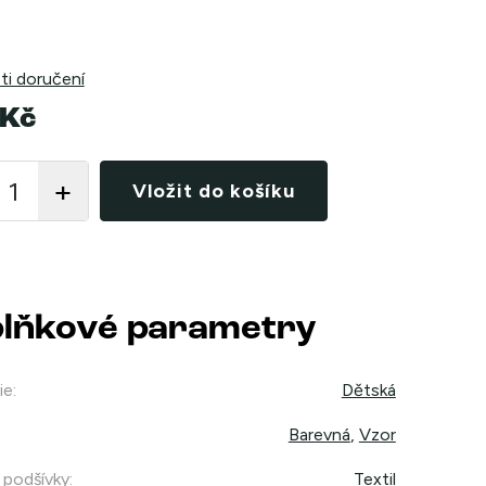
i doručení
 Kč
Vložit do košíku
lňkové parametry
ie
:
Dětská
Barevná
,
Vzor
 podšívky
:
Textil