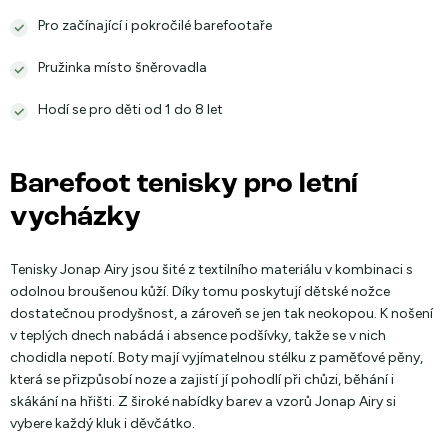
Pro začínající i pokročilé barefootaře
Pružinka místo šněrovadla
Hodí se pro děti od 1 do 8 let
Barefoot tenisky pro letní
vycházky
Tenisky Jonap Airy jsou šité z textilního materiálu v kombinaci s
odolnou broušenou kůží. Díky tomu poskytují dětské nožce
dostatečnou prodyšnost, a zároveň se jen tak neokopou. K nošení
v teplých dnech nabádá i absence podšívky, takže se v nich
chodidla nepotí. Boty mají vyjímatelnou stélku z paměťové pěny,
která se přizpůsobí noze a zajistí jí pohodlí při chůzi, běhání i
skákání na hřišti. Z široké nabídky barev a vzorů Jonap Airy si
vybere každý kluk i děvčátko.