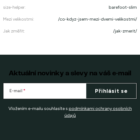
size-helper
:
barefoot-slim
Mezi velikostmi
:
/co-kdyz-jsem-mezi-dvemi-velikostmi/
Jak změřit
:
/jak-zmerit/
Aktuální novinky a slevy na váš e-mail
Přihlásit se
E-mail
Vložením e-mailu souhlasíte s
podmínkami ochrany osobních
údajů