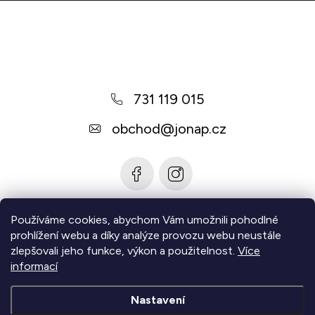
Z
á
p
a
731 119 015
t
í
obchod
@
jonap.cz
Používáme cookies, abychom Vám umožnili pohodlné
Informace pro vás
prohlížení webu a díky analýze provozu webu neustále
zlepšovali jeho funkce, výkon a použitelnost.
Více
Zjistěte více
informací
Nastavení