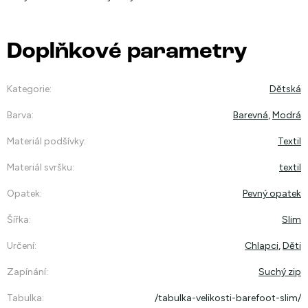
Doplňkové parametry
Kategorie
:
Dětská
Barva
:
Barevná
,
Modrá
Materiál podšívky
:
Textil
Materiál svršku
:
textil
Opatek
:
Pevný opatek
Šířka
:
Slim
Určení
:
Chlapci
,
Děti
Zapínání
:
Suchý zip
Tabulka
:
/tabulka-velikosti-barefoot-slim/