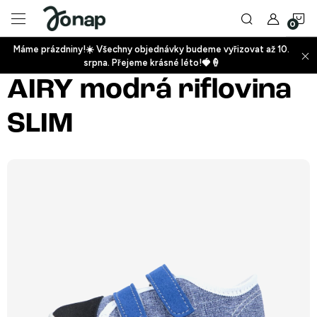
Přejít
N
na
obsah
Máme prázdniny!☀️ Všechny objednávky budeme vyřizovat až 10.
ko
srpna. Přejeme krásné léto!🍓🍦
+
AIRY modrá riflovina
SLIM
+
+