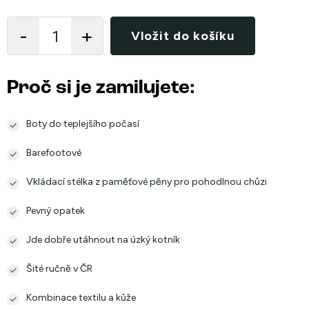
Měrná
cena:
Vložit do košíku
Proč si je zamilujete:
Boty do teplejšího počasí
Barefootové
Vkládací stélka z paměťové pěny pro pohodlnou chůzi
Pevný opatek
Jde dobře utáhnout na úzký kotník
Šité ručně v ČR
Kombinace textilu a kůže