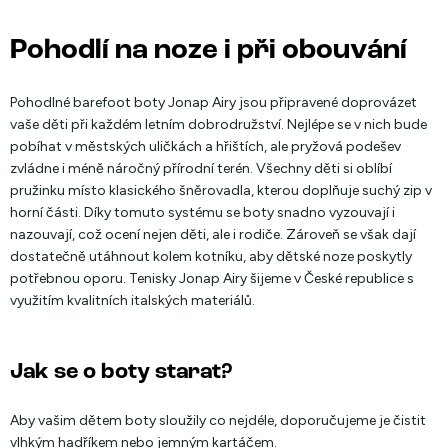
Pohodlí na noze i při obouvání
Pohodlné barefoot boty Jonap Airy jsou připravené doprovázet
vaše děti při každém letním dobrodružství. Nejlépe se v nich bude
pobíhat v městských uličkách a hřištích, ale pryžová podešev
zvládne i méně náročný přírodní terén. Všechny děti si oblíbí
pružinku místo klasického šněrovadla, kterou doplňuje suchý zip v
horní části. Díky tomuto systému se boty snadno vyzouvají i
nazouvají, což ocení nejen děti, ale i rodiče. Zároveň se však dají
dostatečně utáhnout kolem kotníku, aby dětské noze poskytly
potřebnou oporu. Tenisky Jonap Airy šijeme v České republice s
využitím kvalitních italských materiálů.
Jak se o boty starat?
Aby vašim dětem boty sloužily co nejdéle, doporučujeme je čistit
vlhkým hadříkem nebo jemným kartáčem.