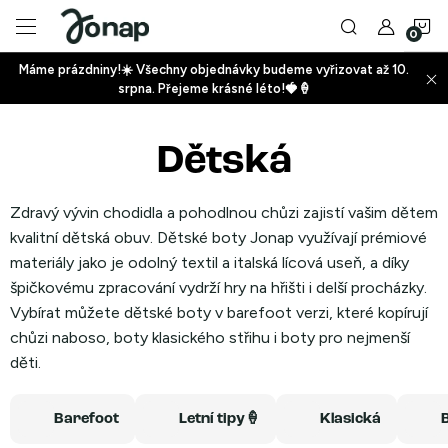
Přejít
N
na
obsah
Máme prázdniny!☀️ Všechny objednávky budeme vyřizovat až 10.
ko
srpna. Přejeme krásné léto!🍓🍦
+
Dětská
+
Zdravý vývin chodidla a pohodlnou chůzi zajistí vašim dětem
kvalitní dětská obuv. Dětské boty Jonap využívají prémiové
materiály jako je odolný textil a italská lícová useň, a díky
špičkovému zpracování vydrží hry na hřišti i delší procházky.
Vybírat můžete dětské boty v barefoot verzi, které kopírují
+
chůzi naboso, boty klasického střihu i boty pro nejmenší
děti.
Barefoot
Letní tipy🍦
Klasická