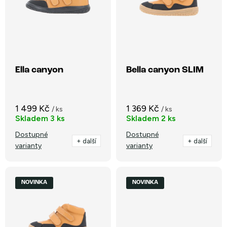
i
Nejprodávanější
í
s
p
Abecedně
p
r
r
o
o
Ella canyon
Bella canyon SLIM
d
d
u
u
k
1 499 Kč
1 369 Kč
/ ks
/ ks
k
Skladem
3 ks
Skladem
2 ks
t
t
Dostupné
Dostupné
ů
+ další
+ další
varianty
varianty
ů
NOVINKA
NOVINKA