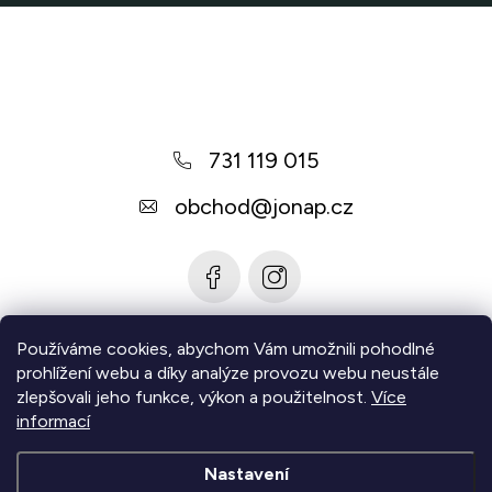
Z
s
u
á
p
a
731 119 015
t
í
obchod
@
jonap.cz
Používáme cookies, abychom Vám umožnili pohodlné
Informace pro vás
prohlížení webu a díky analýze provozu webu neustále
zlepšovali jeho funkce, výkon a použitelnost.
Více
Zjistěte více
informací
Nastavení