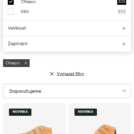
Chlapci
305
Děti
453
Velikost
Zapínání
Chlapci
Vymazat filtry
Ř
Doporučujeme
a
V
Nejlevnější
z
NOVINKA
NOVINKA
ý
e
Nejdražší
p
n