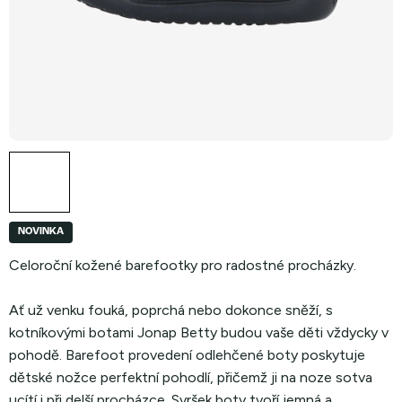
NOVINKA
Celoroční kožené barefootky pro radostné procházky.
Ať už venku fouká, poprchá nebo dokonce sněží, s
kotníkovými botami Jonap Betty budou vaše děti vždycky v
pohodě. Barefoot provedení odlehčené boty poskytuje
dětské nožce perfektní pohodlí, přičemž ji na noze sotva
ucítí i při delší procházce. Svršek boty tvoří jemná a