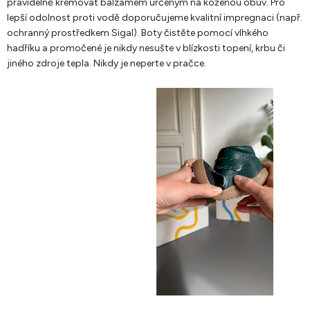
pravidelně krémovat balzámem určeným na koženou obuv. Pro
lepší odolnost proti vodě doporučujeme kvalitní impregnaci (např.
ochranný prostředkem Sigal). Boty čistěte pomocí vlhkého
hadříku a promočené je nikdy nesušte v blízkosti topení, krbu či
jiného zdroje tepla. Nikdy je neperte v pračce.