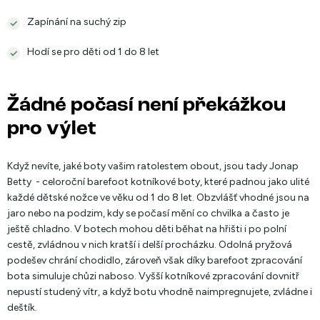
Zapínání na suchý zip
Hodí se pro děti od 1 do 8 let
Žádné počasí není překážkou
pro výlet
Když nevíte, jaké boty vašim ratolestem obout, jsou tady Jonap
Betty - celoroční barefoot kotníkové boty, které padnou jako ulité
každé dětské nožce ve věku od 1 do 8 let. Obzvlášť vhodné jsou na
jaro nebo na podzim, kdy se počasí mění co chvilka a často je
ještě chladno. V botech mohou děti běhat na hřišti i po polní
cestě, zvládnou v nich kratší i delší procházku. Odolná pryžová
podešev chrání chodidlo, zároveň však díky barefoot zpracování
bota simuluje chůzi naboso. Vyšší kotníkové zpracování dovnitř
nepustí studený vítr, a když botu vhodně naimpregnujete, zvládne i
deštík.