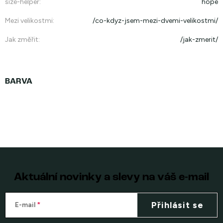
size-helper
:
hope
Mezi velikostmi
:
/co-kdyz-jsem-mezi-dvemi-velikostmi/
Jak změřit
:
/jak-zmerit/
Aktuální novinky a slevy na váš e-mail
Přihlásit se
E-mail