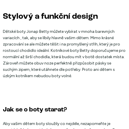
Stylový a funkční design
Dětské boty Jonap Betty můžete vybírat v mnoha barevných
variacích , tak, aby se líbily hlavně vašim dětem. Mimo krásné
zpracování se ale můžete těšit i na promyšlený střih, který je pro
rostoucí chodidlo ideální. Kotníkové boty Betty doporučujeme pro
normální až širší chodidla, která budou mít v botě dostatek místa.
Zároveň můžete obuv noze perfektně přizpůsobit pásky se
suchým zipem, které utáhnete dle potřeby. Proto ani dětem s
úzkým kotníkem nebudou boty volné.
Jak se o boty starat?
Aby vašim dětem boty sloužily co nejdéle, nezapomeňte je