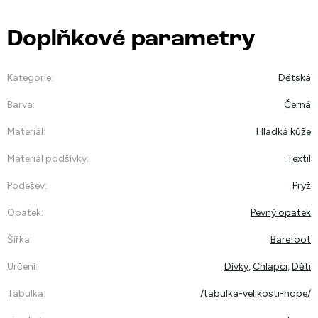
Doplňkové parametry
Kategorie
:
Dětská
Barva
:
Černá
Materiál
:
Hladká kůže
Materiál podšívky
:
Textil
Podešev
:
Pryž
Opatek
:
Pevný opatek
Šířka
:
Barefoot
Určení
:
Dívky
,
Chlapci
,
Děti
Tabulka
:
/tabulka-velikosti-hope/