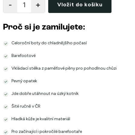
Vložit do košíku
Proč si je zamilujete:
Celoroční boty do chladnějšího počasí
Barefootové
Vkládací stélka z paměťové pěny pro pohodlnou chůzi
Pevný opatek
Jde dobře utáhnout na úzký kotník
Šité ručně v ČR
Hladká kůže je kvalitní materiál
Pro začínající i pokročilé barefootaře