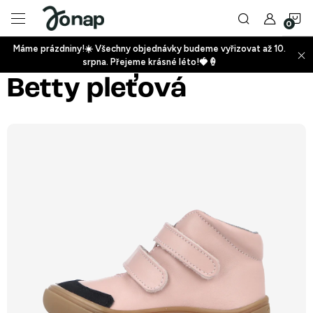
Přejít
N
na
obsah
Máme prázdniny!☀️ Všechny objednávky budeme vyřizovat až 10.
ko
srpna. Přejeme krásné léto!🍓🍦
+
Betty pleťová
+
+