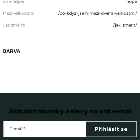
size-helper
:
hope
Mezi velikostmi
:
/co-kdyz-jsem-mezi-dvemi-velikostmi/
Jak změřit
:
/jak-zmerit/
Aktuální novinky a slevy na váš e-mail
Přihlásit se
E-mail