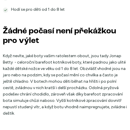
Hodí se pro děti od 1 do 8 let
Žádné počasí není překážkou
pro výlet
Když nevíte, jaké boty vašim ratolestem obout, jsou tady Jonap
Betty - celoroční barefoot kotníkové boty, které padnou jako ulité
každé dětské nožce ve věku od 1 do 8 let. Obzvlášť vhodné jsou na
jaro nebo na podzim, kdy se počasí mění co chvilka a často je
ještě chladno. V botech mohou děti běhat na hřišti i po polní
cestě, zvládnou v nich kratší i delší procházku. Odolná pryžová
podešev chrání chodidlo, zároveň však díky barefoot zpracování
bota simuluje chůzi naboso. Vyšší kotníkové zpracování dovnitř
nepustí studený vítr, a když botu vhodně naimpregnujete, zvládne i
deštík.