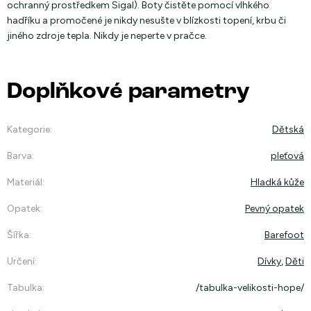
ochranný prostředkem Sigal). Boty čistěte pomocí vlhkého
hadříku a promočené je nikdy nesušte v blízkosti topení, krbu či
jiného zdroje tepla. Nikdy je neperte v pračce.
Doplňkové parametry
Kategorie
:
Dětská
Barva
:
pleťová
Materiál
:
Hladká kůže
Opatek
:
Pevný opatek
Šířka
:
Barefoot
Určení
:
Dívky
,
Děti
Tabulka
:
/tabulka-velikosti-hope/