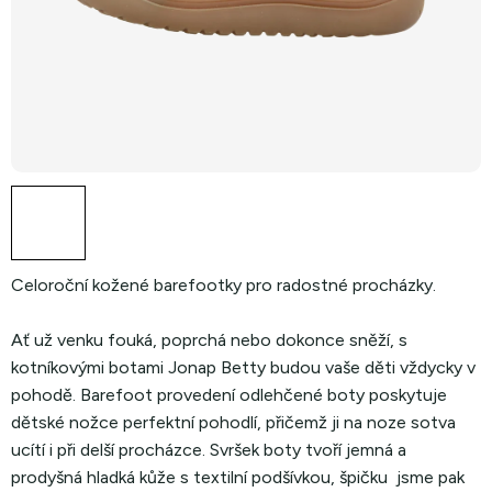
Celoroční kožené barefootky pro radostné procházky.
Ať už venku fouká, poprchá nebo dokonce sněží, s
kotníkovými botami Jonap Betty budou vaše děti vždycky v
pohodě. Barefoot provedení odlehčené boty poskytuje
dětské nožce perfektní pohodlí, přičemž ji na noze sotva
ucítí i při delší procházce. Svršek boty tvoří jemná a
prodyšná hladká kůže s textilní podšívkou, špičku jsme pak