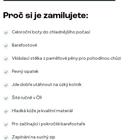
Proč si je zamilujete:
Celoroční boty do chladnějšího počasí
Barefootové
Vkládací stélka z paměťové pěny pro pohodlnou chůzi
Pevný opatek
Jde dobře utáhnout na úzký kotník
Šité ručně v ČR
Hladká kůže je kvalitní materiál
Pro začínající i pokročilé barefootaře
Zapínání na suchý zip