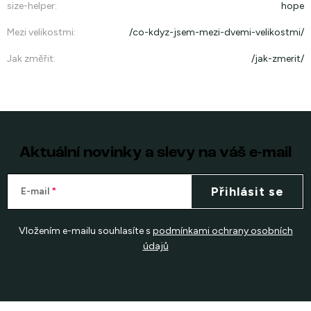
size-helper
:
hope
Mezi velikostmi
:
/co-kdyz-jsem-mezi-dvemi-velikostmi/
Jak změřit
:
/jak-zmerit/
Aktuální novinky a slevy na váš e-mail
Přihlásit se
E-mail
Vložením e-mailu souhlasíte s
podmínkami ochrany osobních
údajů