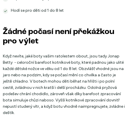
Hodí se pro děti od 1 do 8 let
Žádné počasí není překážkou
pro výlet
Když nevíte, jaké boty vašim ratolestem obout, jsou tady Jonap
Betty - celoroční barefoot kotníkové boty, které padnou jako ulité
každé dětské nožce ve věku od 1 do 8 let. Obzvlášť vhodné jsou na
jaro nebo na podzim, kdy se počasí mění co chvilka a často je
ještě chladno. V botech mohou děti běhat na hřišti i po polní
cestě, zvládnou v nich kratší i delší procházku. Odolná pryžová
podešev chrání chodidlo, zároveň však díky barefoot zpracování
bota simuluje chůzi naboso. Vyšší kotníkové zpracování dovnitř
nepustí studený vítr, a když botu vhodně naimpregnujete, zvládne i
deštík.