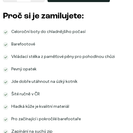
Proč si je zamilujete:
Celoroční boty do chladnějšího počasí
Barefootové
Vkládací stélka z paměťové pěny pro pohodlnou chůzi
Pevný opatek
Jde dobře utáhnout na úzký kotník
Šité ručně v ČR
Hladká kůže je kvalitní materiál
Pro začínající i pokročilé barefootaře
Zapínání na suchý zip