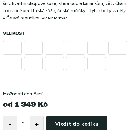
šili z kvalitní okopové kůže, která odolá kamínkům, větvičkám
i obrubníkům. Italská kůže, české ručičky - tyhle boty vznikly
v České republice.
Více informací
VELIKOST
Možnosti doručení
od
1 349 Kč
Měrná
cena:
Vložit do košíku