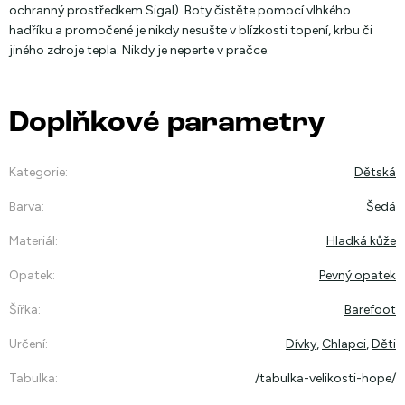
ochranný prostředkem Sigal). Boty čistěte pomocí vlhkého
hadříku a promočené je nikdy nesušte v blízkosti topení, krbu či
jiného zdroje tepla. Nikdy je neperte v pračce.
Doplňkové parametry
Kategorie
:
Dětská
Barva
:
Šedá
Materiál
:
Hladká kůže
Opatek
:
Pevný opatek
Šířka
:
Barefoot
Určení
:
Dívky
,
Chlapci
,
Děti
Tabulka
:
/tabulka-velikosti-hope/