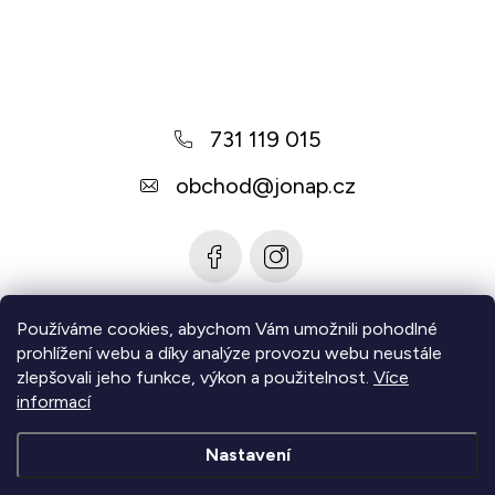
Z
á
p
a
731 119 015
t
í
obchod
@
jonap.cz
Používáme cookies, abychom Vám umožnili pohodlné
Informace pro vás
prohlížení webu a díky analýze provozu webu neustále
zlepšovali jeho funkce, výkon a použitelnost.
Více
Zjistěte více
informací
Nastavení
Copyright 2026
Jonap - Barefoot obuv
. Všechna práva