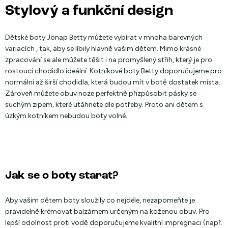
Stylový a funkční design
Dětské boty Jonap Betty můžete vybírat v mnoha barevných
variacích , tak, aby se líbily hlavně vašim dětem. Mimo krásné
zpracování se ale můžete těšit i na promyšlený střih, který je pro
rostoucí chodidlo ideální. Kotníkové boty Betty doporučujeme pro
normální až širší chodidla, která budou mít v botě dostatek místa.
Zároveň můžete obuv noze perfektně přizpůsobit pásky se
suchým zipem, které utáhnete dle potřeby. Proto ani dětem s
úzkým kotníkem nebudou boty volné.
Jak se o boty starat?
Aby vašim dětem boty sloužily co nejdéle, nezapomeňte je
pravidelně krémovat balzámem určeným na koženou obuv. Pro
lepší odolnost proti vodě doporučujeme kvalitní impregnaci (např.