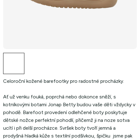
Celoroční kožené barefootky pro radostné procházky.
Ať už venku fouká, poprchá nebo dokonce sněží, s
kotníkovými botami Jonap Betty budou vaše děti vždycky v
pohodě. Barefoot provedení odlehčené boty poskytuje
dětské nožce perfektní pohodlí, přičemž ji na noze sotva
ucítí i při delší procházce. Svršek boty tvoří jemná a
prodyšná hladká kůže s textilní podšívkou, špičku jsme pak