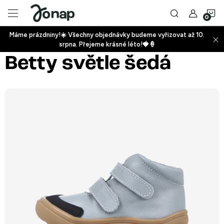
Přejít
N
na
obsah
Máme prázdniny!☀️ Všechny objednávky budeme vyřizovat až 10.
ko
srpna. Přejeme krásné léto!🍓🍦
+
Betty světle šedá
+
+