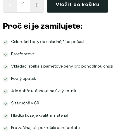
Vložit do košíku
Proč si je zamilujete:
Celoroční boty do chladnějšího počasí
Barefootové
Vkládací stélka z paměťové pěny pro pohodlnou chůzi
Pevný opatek
Jde dobře utáhnout na úzký kotník
Šité ručně v ČR
Hladká kůže je kvalitní materiál
Pro začínající i pokročilé barefootaře