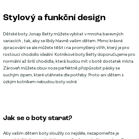
Stylový a funkční design
Dětské boty Jonap Betty můžete vybírat v mnoha barevných
variacích , tak, aby se líbily hlavně vašim dětem. Mimo krásné
zpracování se ale můžete těšit i na promyšlený střih, který je pro
rostoucí chodidlo ideální. Kotníkové boty Betty doporučujeme pro
normální až širší chodidla, která budou mít v botě dostatek místa.
Zároveň můžete obuv noze perfektně přizpůsobit pásky se
suchým zipem, které utáhnete dle potřeby. Proto ani dětem s
úzkým kotníkem nebudou boty volné.
Jak se o boty starat?
Aby vašim dětem boty sloužily co nejdéle, nezapomeňte je