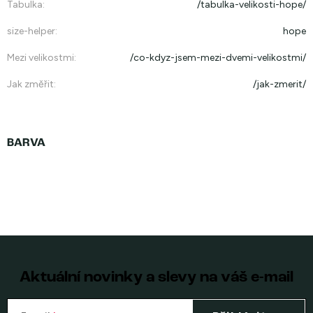
Tabulka
:
/tabulka-velikosti-hope/
size-helper
:
hope
Mezi velikostmi
:
/co-kdyz-jsem-mezi-dvemi-velikostmi/
Jak změřit
:
/jak-zmerit/
Aktuální novinky a slevy na váš e-mail