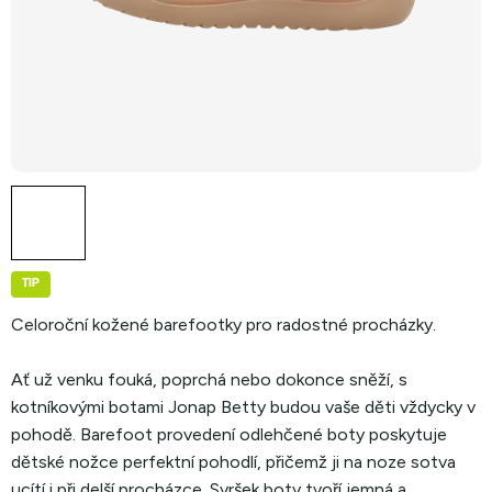
TIP
Celoroční kožené barefootky pro radostné procházky.
Ať už venku fouká, poprchá nebo dokonce sněží, s
kotníkovými botami Jonap Betty budou vaše děti vždycky v
pohodě. Barefoot provedení odlehčené boty poskytuje
dětské nožce perfektní pohodlí, přičemž ji na noze sotva
ucítí i při delší procházce. Svršek boty tvoří jemná a