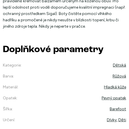
pravidelně krémovat balzámem určeným na koženou obuv. Pro
lepší odolnost proti vodě doporučujeme kvalitní impregnaci (např.
ochranný prostředkem Sigal). Boty čistěte pomocí vlhkého
hadříku a promočené je nikdy nesušte v blízkosti topení, krbu či
jiného zdroje tepla. Nikdy je neperte v pračce.
Doplňkové parametry
Kategorie
:
Dětská
Barva
:
Růžová
Materiál
:
Hladká kůže
Opatek
:
Pevný opatek
Šířka
:
Barefoot
Určení
:
Dívky
,
Děti