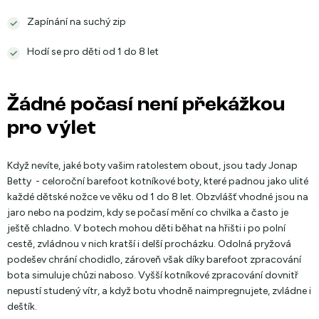
Zapínání na suchý zip
Hodí se pro děti od 1 do 8 let
Žádné počasí není překážkou
pro výlet
Když nevíte, jaké boty vašim ratolestem obout, jsou tady Jonap
Betty - celoroční barefoot kotníkové boty, které padnou jako ulité
každé dětské nožce ve věku od 1 do 8 let. Obzvlášť vhodné jsou na
jaro nebo na podzim, kdy se počasí mění co chvilka a často je
ještě chladno. V botech mohou děti běhat na hřišti i po polní
cestě, zvládnou v nich kratší i delší procházku. Odolná pryžová
podešev chrání chodidlo, zároveň však díky barefoot zpracování
bota simuluje chůzi naboso. Vyšší kotníkové zpracování dovnitř
nepustí studený vítr, a když botu vhodně naimpregnujete, zvládne i
deštík.