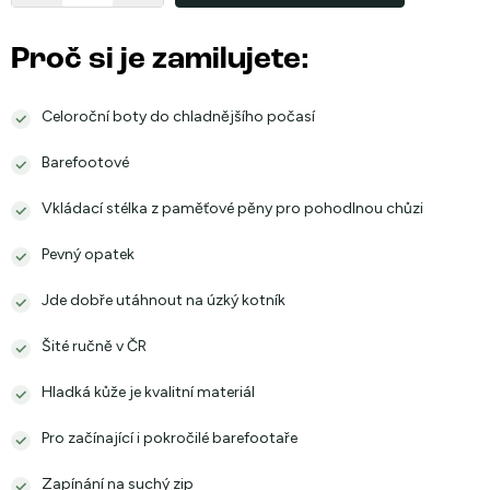
Proč si je zamilujete:
Celoroční boty do chladnějšího počasí
Barefootové
Vkládací stélka z paměťové pěny pro pohodlnou chůzi
Pevný opatek
Jde dobře utáhnout na úzký kotník
Šité ručně v ČR
Hladká kůže je kvalitní materiál
Pro začínající i pokročilé barefootaře
Zapínání na suchý zip