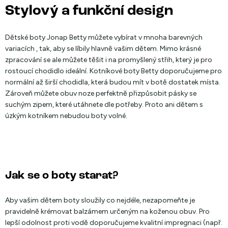
Stylový a funkční design
Dětské boty Jonap Betty můžete vybírat v mnoha barevných
variacích , tak, aby se líbily hlavně vašim dětem. Mimo krásné
zpracování se ale můžete těšit i na promyšlený střih, který je pro
rostoucí chodidlo ideální. Kotníkové boty Betty doporučujeme pro
normální až širší chodidla, která budou mít v botě dostatek místa.
Zároveň můžete obuv noze perfektně přizpůsobit pásky se
suchým zipem, které utáhnete dle potřeby. Proto ani dětem s
úzkým kotníkem nebudou boty volné.
Jak se o boty starat?
Aby vašim dětem boty sloužily co nejdéle, nezapomeňte je
pravidelně krémovat balzámem určeným na koženou obuv. Pro
lepší odolnost proti vodě doporučujeme kvalitní impregnaci (např.