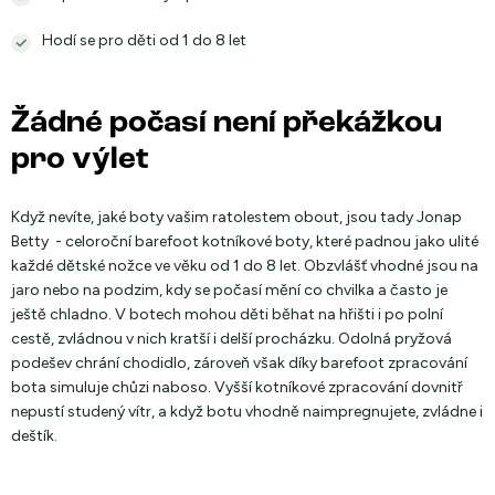
Hodí se pro děti od 1 do 8 let
Žádné počasí není překážkou
pro výlet
Když nevíte, jaké boty vašim ratolestem obout, jsou tady Jonap
Betty - celoroční barefoot kotníkové boty, které padnou jako ulité
každé dětské nožce ve věku od 1 do 8 let. Obzvlášť vhodné jsou na
jaro nebo na podzim, kdy se počasí mění co chvilka a často je
ještě chladno. V botech mohou děti běhat na hřišti i po polní
cestě, zvládnou v nich kratší i delší procházku. Odolná pryžová
podešev chrání chodidlo, zároveň však díky barefoot zpracování
bota simuluje chůzi naboso. Vyšší kotníkové zpracování dovnitř
nepustí studený vítr, a když botu vhodně naimpregnujete, zvládne i
deštík.