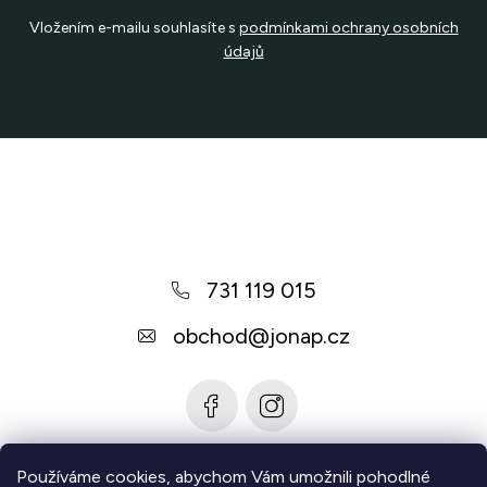
Vložením e-mailu souhlasíte s
podmínkami ochrany osobních
údajů
Z
á
p
a
731 119 015
t
í
obchod
@
jonap.cz
Používáme cookies, abychom Vám umožnili pohodlné