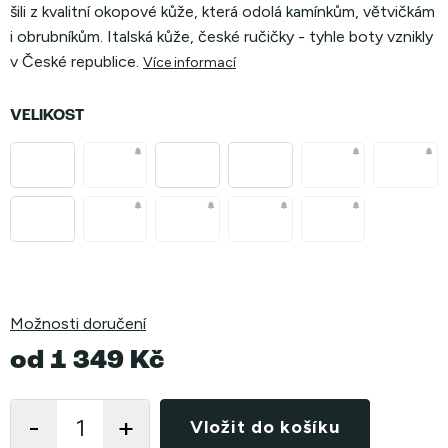
šili z kvalitní okopové kůže, která odolá kamínkům, větvičkám
i obrubníkům. Italská kůže, české ručičky - tyhle boty vznikly
v České republice.
Více informací
VELIKOST
Možnosti doručení
od
1 349 Kč
Měrná
cena:
Vložit do košíku