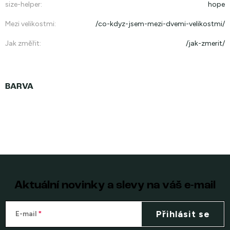
size-helper
:
hope
Mezi velikostmi
:
/co-kdyz-jsem-mezi-dvemi-velikostmi/
Jak změřit
:
/jak-zmerit/
Aktuální novinky a slevy na váš e-mail
Přihlásit se
E-mail