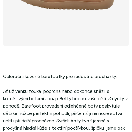
Celoroční kožené barefootky pro radostné procházky.
Ať už venku fouká, poprchá nebo dokonce sněží, s
kotníkovými botami Jonap Betty budou vaše děti vždycky v
pohodě. Barefoot provedení odlehčené boty poskytuje
dětské nožce perfektní pohodlí, přičemž ji na noze sotva
ucítí i při delší procházce. Svršek boty tvoří jemná a
prodyšná hladká kůže s textilní podšívkou, špičku jsme pak