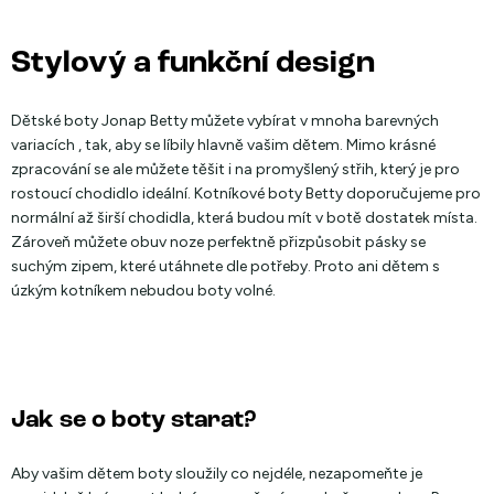
Stylový a funkční design
Dětské boty Jonap Betty můžete vybírat v mnoha barevných
variacích , tak, aby se líbily hlavně vašim dětem. Mimo krásné
zpracování se ale můžete těšit i na promyšlený střih, který je pro
rostoucí chodidlo ideální. Kotníkové boty Betty doporučujeme pro
normální až širší chodidla, která budou mít v botě dostatek místa.
Zároveň můžete obuv noze perfektně přizpůsobit pásky se
suchým zipem, které utáhnete dle potřeby. Proto ani dětem s
úzkým kotníkem nebudou boty volné.
Jak se o boty starat?
Aby vašim dětem boty sloužily co nejdéle, nezapomeňte je