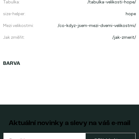
Tabulka
:
/tabulka-velikosti-hope/
size-helper
:
hope
Mezi velikostmi
:
/co-kdyz-jsem-mezi-dvemi-velikostmi/
Jak změřit
:
/jak-zmerit/
Aktuální novinky a slevy na váš e-mail