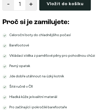
Vložit do košíku
Proč si je zamilujete:
Celoroční boty do chladnějšího počasí
Barefootové
Vkládací stélka z paměťové pěny pro pohodlnou chůzi
Pevný opatek
Jde dobře utáhnout na úzký kotník
Šité ručně v ČR
Hladká kůže je kvalitní materiál
Pro začínající i pokročilé barefootaře