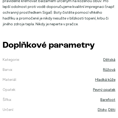
pravidelně krémovat balzámem určeným na koženou obuv. Pro
lepší odolnost proti vodě doporučujeme kvalitní impregnaci (např.
ochranný prostředkem Sigal). Boty čistěte pomocí vlhkého
hadříku a promočené je nikdy nesušte v blízkosti topení, krbu či
jiného zdroje tepla. Nikdy je neperte v pračce.
Doplňkové parametry
Kategorie
:
Dětská
Barva
:
Růžová
Materiál
:
Hladká kůže
Opatek
:
Pevný opatek
Šířka
:
Barefoot
Určení
:
Dívky
,
Děti