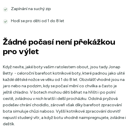
Zapínání na suchý zip
Hodí se pro děti od 1 do 8 let
Žádné počasí není překážkou
pro výlet
Když nevíte, jaké boty vašim ratolestem obout, jsou tady Jonap
Betty - celoroční barefoot kotníkové boty, které padnou jako ulité
každé dětské nožce ve věku od 1 do 8 let. Obzvlášť vhodné jsou na
jaro nebo na podzim, kdy se počasí mění co chvilka a často je
ještě chladno. V botech mohou děti běhat na hřišti i po polní
cestě, zvládnou v nich kratší i delší procházku. Odolná pryžová
podešev chrání chodidlo, zároveň však díky barefoot zpracování
bota simuluje chůzi naboso. Vyšší kotníkové zpracování dovnitř
nepustí studený vítr, a když botu vhodně naimpregnujete, zvládne i
deštík.