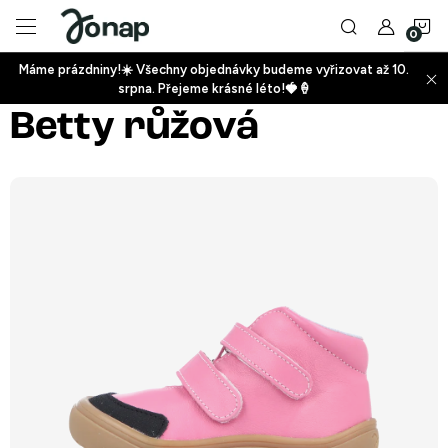
Přejít
N
na
obsah
Máme prázdniny!☀️ Všechny objednávky budeme vyřizovat až 10.
ko
srpna. Přejeme krásné léto!🍓🍦
+
Betty růžová
+
+