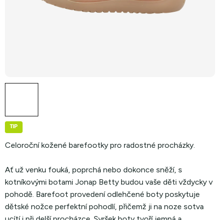
TIP
Celoroční kožené barefootky pro radostné procházky.
Ať už venku fouká, poprchá nebo dokonce sněží, s
kotníkovými botami Jonap Betty budou vaše děti vždycky v
pohodě. Barefoot provedení odlehčené boty poskytuje
dětské nožce perfektní pohodlí, přičemž ji na noze sotva
ucítí i při delší procházce. Svršek boty tvoří jemná a