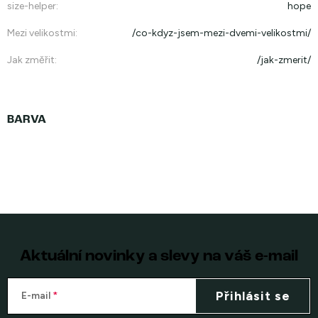
size-helper
:
hope
Mezi velikostmi
:
/co-kdyz-jsem-mezi-dvemi-velikostmi/
Jak změřit
:
/jak-zmerit/
Aktuální novinky a slevy na váš e-mail
Přihlásit se
E-mail