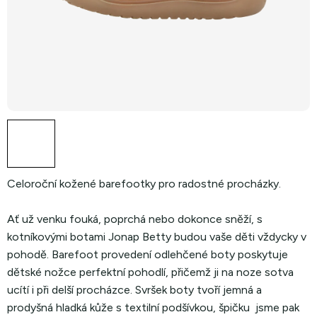
Celoroční kožené barefootky pro radostné procházky.
Ať už venku fouká, poprchá nebo dokonce sněží, s
kotníkovými botami Jonap Betty budou vaše děti vždycky v
pohodě. Barefoot provedení odlehčené boty poskytuje
dětské nožce perfektní pohodlí, přičemž ji na noze sotva
ucítí i při delší procházce. Svršek boty tvoří jemná a
prodyšná hladká kůže s textilní podšívkou, špičku jsme pak