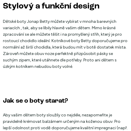
Stylový a funkční design
Dětské boty Jonap Betty můžete vybírat v mnoha barevných
variacích , tak, aby se líbily hlavně vašim dětem. Mimo krásné
zpracování se ale můžete těšit i na promyšlený střih, který je pro
rostoucí chodidlo ideální. Kotníkové boty Betty doporučujeme pro
normální až širší chodidla, která budou mít v botě dostatek místa.
Zároveň můžete obuv noze perfektně přizpůsobit pásky se
suchým zipem, které utáhnete dle potřeby. Proto ani dětem s
úzkým kotníkem nebudou boty volné.
Jak se o boty starat?
Aby vašim dětem boty sloužily co nejdéle, nezapomeňte je
pravidelně krémovat balzámem určeným na koženou obuv. Pro
lepší odolnost proti vodě doporučujeme kvalitní impregnaci (např.