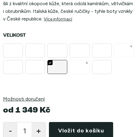
šili z kvalitní okopové kůže, která odolá kamínkům, větvičkám
i obrubníkům. Italská kůže, české ručičky - tyhle boty vznikly
v České republice.
Více informací
VELIKOST
Možnosti doručení
od
1 349 Kč
Měrná
cena:
Vložit do košíku