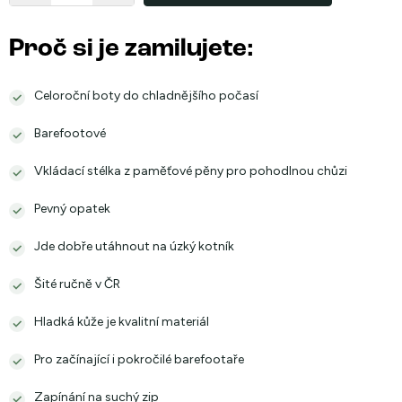
Proč si je zamilujete:
Celoroční boty do chladnějšího počasí
Barefootové
Vkládací stélka z paměťové pěny pro pohodlnou chůzi
Pevný opatek
Jde dobře utáhnout na úzký kotník
Šité ručně v ČR
Hladká kůže je kvalitní materiál
Pro začínající i pokročilé barefootaře
Zapínání na suchý zip