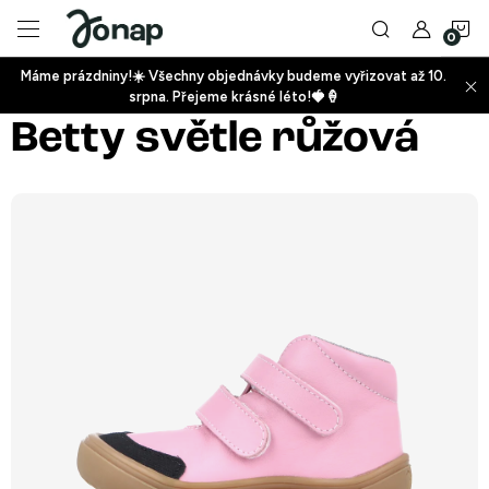
Přejít
N
na
obsah
Máme prázdniny!☀️ Všechny objednávky budeme vyřizovat až 10.
ko
srpna. Přejeme krásné léto!🍓🍦
+
Betty světle růžová
+
+