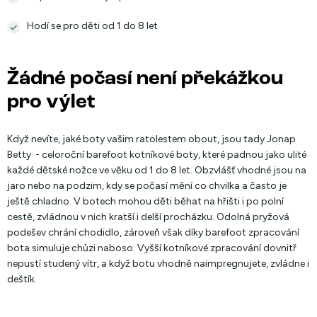
Hodí se pro děti od 1 do 8 let
Žádné počasí není překážkou
pro výlet
Když nevíte, jaké boty vašim ratolestem obout, jsou tady Jonap
Betty - celoroční barefoot kotníkové boty, které padnou jako ulité
každé dětské nožce ve věku od 1 do 8 let. Obzvlášť vhodné jsou na
jaro nebo na podzim, kdy se počasí mění co chvilka a často je
ještě chladno. V botech mohou děti běhat na hřišti i po polní
cestě, zvládnou v nich kratší i delší procházku. Odolná pryžová
podešev chrání chodidlo, zároveň však díky barefoot zpracování
bota simuluje chůzi naboso. Vyšší kotníkové zpracování dovnitř
nepustí studený vítr, a když botu vhodně naimpregnujete, zvládne i
deštík.