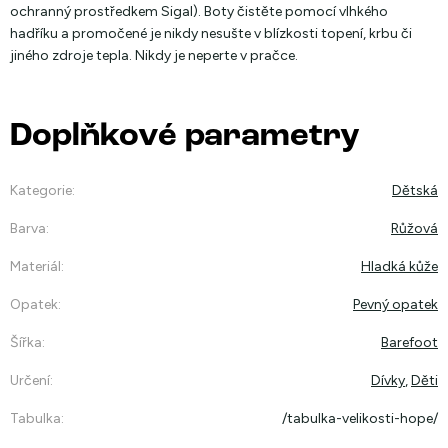
ochranný prostředkem Sigal). Boty čistěte pomocí vlhkého
hadříku a promočené je nikdy nesušte v blízkosti topení, krbu či
jiného zdroje tepla. Nikdy je neperte v pračce.
Doplňkové parametry
Kategorie
:
Dětská
Barva
:
Růžová
Materiál
:
Hladká kůže
Opatek
:
Pevný opatek
Šířka
:
Barefoot
Určení
:
Dívky
,
Děti
Tabulka
:
/tabulka-velikosti-hope/