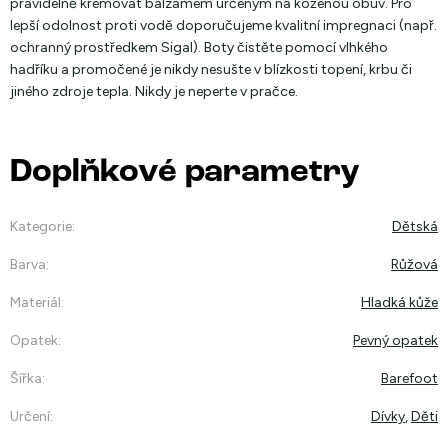
pravidelně krémovat balzámem určeným na koženou obuv. Pro
lepší odolnost proti vodě doporučujeme kvalitní impregnaci (např.
ochranný prostředkem Sigal). Boty čistěte pomocí vlhkého
hadříku a promočené je nikdy nesušte v blízkosti topení, krbu či
jiného zdroje tepla. Nikdy je neperte v pračce.
Doplňkové parametry
Kategorie
:
Dětská
Barva
:
Růžová
Materiál
:
Hladká kůže
Opatek
:
Pevný opatek
Šířka
:
Barefoot
Určení
:
Dívky
,
Děti