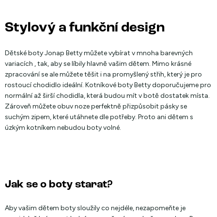
Stylový a funkční design
Dětské boty Jonap Betty můžete vybírat v mnoha barevných
variacích , tak, aby se líbily hlavně vašim dětem. Mimo krásné
zpracování se ale můžete těšit i na promyšlený střih, který je pro
rostoucí chodidlo ideální. Kotníkové boty Betty doporučujeme pro
normální až širší chodidla, která budou mít v botě dostatek místa.
Zároveň můžete obuv noze perfektně přizpůsobit pásky se
suchým zipem, které utáhnete dle potřeby. Proto ani dětem s
úzkým kotníkem nebudou boty volné.
Jak se o boty starat?
Aby vašim dětem boty sloužily co nejdéle, nezapomeňte je