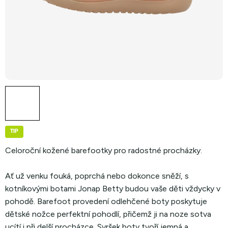
TIP
Celoroční kožené barefootky pro radostné procházky.
Ať už venku fouká, poprchá nebo dokonce sněží, s
kotníkovými botami Jonap Betty budou vaše děti vždycky v
pohodě. Barefoot provedení odlehčené boty poskytuje
dětské nožce perfektní pohodlí, přičemž ji na noze sotva
ucítí i při delší procházce. Svršek boty tvoří jemná a