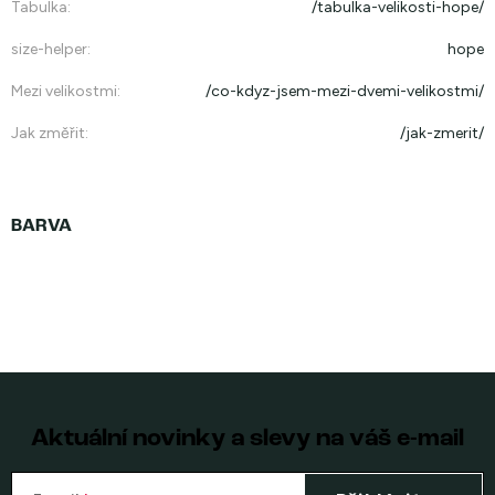
Tabulka
:
/tabulka-velikosti-hope/
size-helper
:
hope
Mezi velikostmi
:
/co-kdyz-jsem-mezi-dvemi-velikostmi/
Jak změřit
:
/jak-zmerit/
Aktuální novinky a slevy na váš e-mail