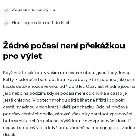
Zapínání na suchý zip
Hodí se pro děti od 1 do 8 let
Žádné počasí není překážkou
pro výlet
Když nevíte, jaké boty vašim ratolestem obout, jsou tady Jonap
Betty - celoroční barefoot kotníkové boty, které padnou jako ulité
každé dětské nožce ve věku od 1 do 8 let. Obzvlášť vhodné jsou na
jaro nebo na podzim, kdy se počasí mění co chvilka a často je
ještě chladno. V botech mohou děti běhat na hřišti i po polní
cestě, zvládnou v nich kratší i delší procházku. Odolná pryžová
podešev chrání chodidlo, zároveň však díky barefoot zpracování
bota simuluje chůzi naboso. Vyšší kotníkové zpracování dovnitř
nepustí studený vítr, a když botu vhodně naimpregnujete, zvládne i
deštík.