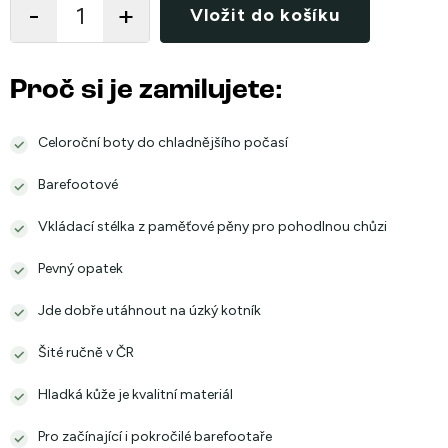
Vložit do košíku
Proč si je zamilujete:
Celoroční boty do chladnějšího počasí
Barefootové
Vkládací stélka z paměťové pěny pro pohodlnou chůzi
Pevný opatek
Jde dobře utáhnout na úzký kotník
Šité ručně v ČR
Hladká kůže je kvalitní materiál
Pro začínající i pokročilé barefootaře