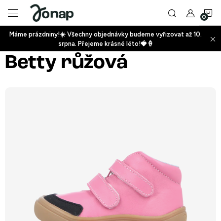
Přejít
N
na
obsah
Máme prázdniny!☀️ Všechny objednávky budeme vyřizovat až 10.
ko
srpna. Přejeme krásné léto!🍓🍦
+
Betty růžová
+
+