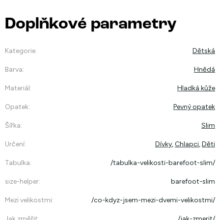
Doplňkové parametry
Kategorie
:
Dětská
Barva
:
Hnědá
Materiál
:
Hladká kůže
Opatek
:
Pevný opatek
Šířka
:
Slim
Určení
:
Dívky
,
Chlapci
,
Děti
Tabulka
:
/tabulka-velikosti-barefoot-slim/
size-helper
:
barefoot-slim
Mezi velikostmi
:
/co-kdyz-jsem-mezi-dvemi-velikostmi/
Jak změřit
:
/jak-zmerit/