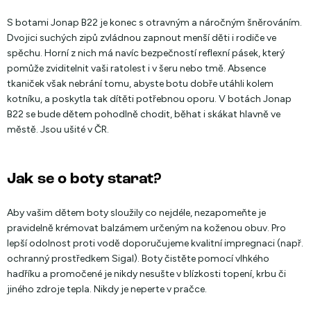
S botami Jonap B22 je konec s otravným a náročným šněrováním.
Dvojici suchých zipů zvládnou zapnout menší děti i rodiče ve
spěchu. Horní z nich má navíc bezpečností reflexní pásek, který
pomůže zviditelnit vaši ratolest i v šeru nebo tmě. Absence
tkaniček však nebrání tomu, abyste botu dobře utáhli kolem
kotníku, a poskytla tak dítěti potřebnou oporu. V botách Jonap
B22 se bude dětem pohodlně chodit, běhat i skákat hlavně ve
městě. Jsou ušité v ČR.
Jak se o boty starat?
Aby vašim dětem boty sloužily co nejdéle, nezapomeňte je
pravidelně krémovat balzámem určeným na koženou obuv. Pro
lepší odolnost proti vodě doporučujeme kvalitní impregnaci (např.
ochranný prostředkem Sigal). Boty čistěte pomocí vlhkého
hadříku a promočené je nikdy nesušte v blízkosti topení, krbu či
jiného zdroje tepla. Nikdy je neperte v pračce.