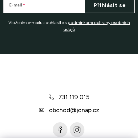
Přihlásit se
E-mail
Vložením e-mailu souhlasíte s
podmínkami ochrany osobních
údajů
Z
á
p
a
731 119 015
t
í
obchod
@
jonap.cz