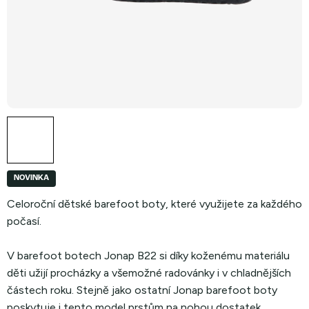
NOVINKA
Celoroční dětské barefoot boty, které využijete za každého
počasí.
V barefoot botech Jonap B22 si díky koženému materiálu
děti užijí procházky a všemožné radovánky i v chladnějších
částech roku. Stejně jako ostatní Jonap barefoot boty
poskytuje i tento model prstům na nohou dostatek