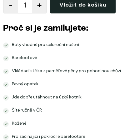
Vložit do košíku
Proč si je zamilujete:
Boty vhodné pro celoroční nošení
Barefootové
Vkládací stélka z paměťové pěny pro pohodlnou chůzi
Pevný opatek
Jde dobře utáhnout na úzký kotník
Šité ručně v ČR
Kožené
Pro začínající i pokročilé barefootaře