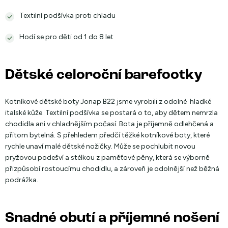
Textilní podšívka proti chladu
Hodí se pro děti od 1 do 8 let
Dětské celoroční barefootky
Kotníkové dětské boty Jonap B22 jsme vyrobili z odolné hladké
italské kůže. Textilní podšívka se postará o to, aby dětem nemrzla
chodidla ani v chladnějším počasí. Bota je příjemně odlehčená a
přitom bytelná. S přehledem předčí těžké kotníkové boty, které
rychle unaví malé dětské nožičky. Může se pochlubit novou
pryžovou podešví a stélkou z paměťové pěny, která se výborně
přizpůsobí rostoucímu chodidlu, a zároveň je odolnější než běžná
podrážka.
Snadné obutí a příjemné nošení