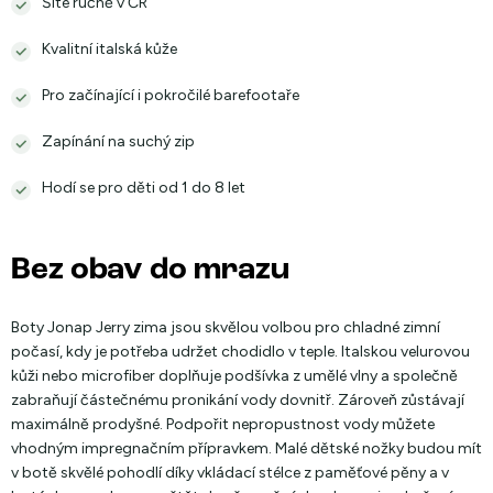
Šité ručně v ČR
Kvalitní italská kůže
Pro začínající i pokročilé barefootaře
Zapínání na suchý zip
Hodí se pro děti od 1 do 8 let
Bez obav do mrazu
Boty Jonap Jerry zima jsou skvělou volbou pro chladné zimní
počasí, kdy je potřeba udržet chodidlo v teple. Italskou velurovou
kůži nebo microfiber doplňuje podšívka z umělé vlny a společně
zabraňují částečnému pronikání vody dovnitř. Zároveň zůstávají
maximálně prodyšné. Podpořit nepropustnost vody můžete
vhodným impregnačním přípravkem. Malé dětské nožky budou mít
v botě skvělé pohodlí díky vkládací stélce z paměťové pěny a v