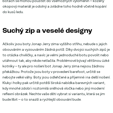
botách se mohou pouštět do všemožných vylomenin – kožený
okopový materiál je odolný a zvládne toho hodně včetně kopání
do kusů ledu.
Suchý zip a veselé designy
Ačkoliv jsou boty Jonap Jerry zima vyššího střihu, nebude s jejich
obouváním a vyzouváním žádná potíž. Díky dvojici suchých zipů je
to otázka chviličky, a navíc je velmi jednoduché botu povolit nebo
utáhnout tak, aby nikde netlačila. Problémové bývají většinou úzké
kotníky – ty ale pro nošení bot Jonap Jerry zima nejsou žádnou
překážkou. Protože jsou boty v provedení barefoot, určitě se
nebojte velké váhy. Boty jsou odlehčené a příjemné i na delší nošení.
Kluky i holky pak určitě potěší široká nabídka barevných variant,
kdy mnohé zdobí i roztomilá sněhová vločka nebo jiný moderní
reflexní obrázek. Nechte vaše děti vybrat si variantu, která se jim
bude líbit – o to snazší a rychlejší obouvání bude.