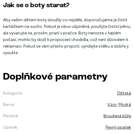
Jak se o boty starat?
Aby vašim dětem boty sloužily co nejdéle, doporučujeme je čistit
kartáčkem na sucho. Pokud je obuv ušpiněná, použijte čisticí pěnu,
ale vyvarujte se, prosím, praní v pračce. Boty nenoste v teplém
počasí, mohlo by dojít k propocení chodidla, což není důvodem k
reklamaci. Pokud se vám přesto propotí, vyndejte stélku a dobře ji
vysušte.
Doplňkové parametry
Kategorie
:
Dětská
Barva
:
Vzor
,
Modrá
Materiál
:
Broušená kůže
Opatek
:
Pevný opatek