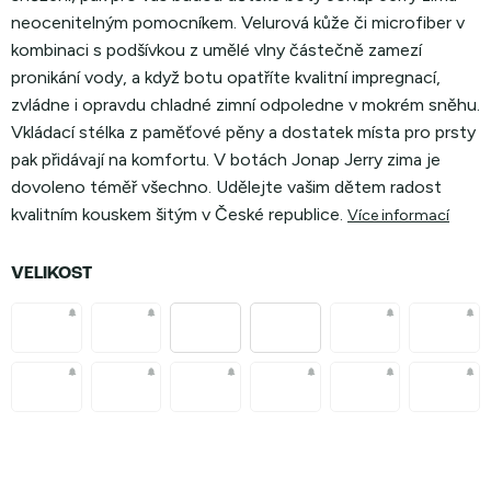
neocenitelným pomocníkem. Velurová kůže či microfiber v
kombinaci s podšívkou z umělé vlny částečně zamezí
pronikání vody, a když botu opatříte kvalitní impregnací,
zvládne i opravdu chladné zimní odpoledne v mokrém sněhu.
Vkládací stélka z paměťové pěny a dostatek místa pro prsty
pak přidávají na komfortu. V botách Jonap Jerry zima je
dovoleno téměř všechno. Udělejte vašim dětem radost
kvalitním kouskem šitým v České republice.
Více informací
VELIKOST