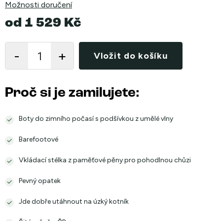
Možnosti doručení
od
1 529 Kč
Měrná
cena:
Vložit do košíku
Proč si je zamilujete:
Boty do zimního počasí s podšívkou z umělé vlny
Barefootové
Vkládací stélka z paměťové pěny pro pohodlnou chůzi
Pevný opatek
Jde dobře utáhnout na úzký kotník