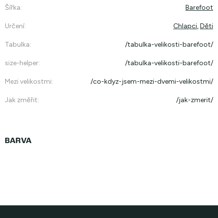
Šířka
:
Barefoot
Určení
:
Chlapci
,
Děti
Tabulka
:
/tabulka-velikosti-barefoot/
size-helper
:
/tabulka-velikosti-barefoot/
Mezi velikostmi
:
/co-kdyz-jsem-mezi-dvemi-velikostmi/
Jak změřit
:
/jak-zmerit/