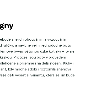
igny
 nebude s jejich obouváním a vyzouváním
chviličky, a navíc je velmi jednoduché botu
blémové bývají většinou úzké kotníky – ty ale
kážkou. Protože jsou boty v provedení
lehčené a příjemné i na delší nošení. Kluky i
riant, kdy mnohé zdobí i roztomilá sněhová
še děti vybrat si variantu, která se jim bude