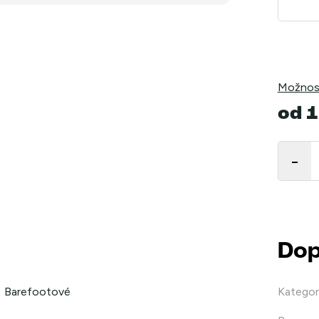
Možnost
od
1
Měrná
cena:
Dop
Barefootové
Kategor