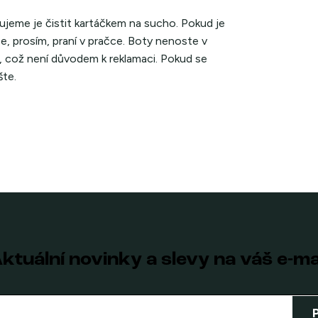
ujeme je čistit kartáčkem na sucho. Pokud je
se, prosím, praní v pračce. Boty nenoste v
, což není důvodem k reklamaci. Pokud se
šte.
ktuální novinky a slevy na váš e-ma