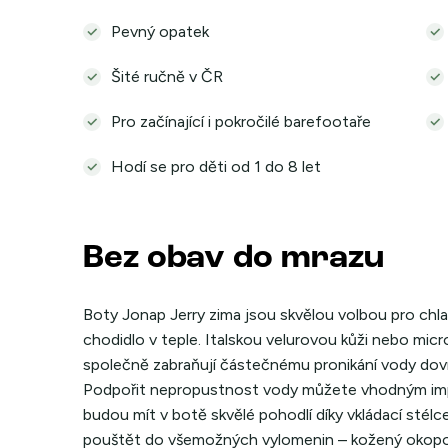
Pevný opatek
Šité ručně v ČR
Pro začínající i pokročilé barefootaře
Hodí se pro děti od 1 do 8 let
Bez obav do mrazu
Boty Jonap Jerry zima jsou skvělou volbou pro chla
chodidlo v teple. Italskou velurovou kůži nebo micr
společně zabraňují částečnému pronikání vody dovn
Podpořit nepropustnost vody můžete vhodným imp
budou mít v botě skvělé pohodlí díky vkládací sté
pouštět do všemožných vylomenin – kožený okopov