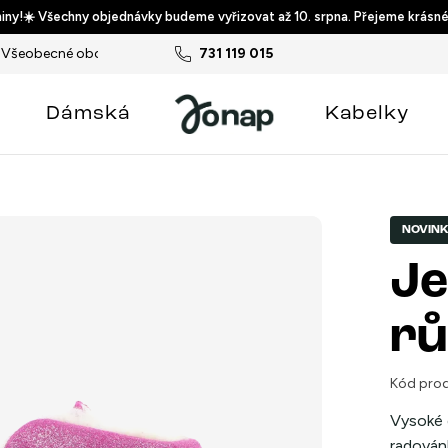
ny!☀️ Všechny objednávky budeme vyřizovat až 10. srpna. Přejeme krásné
Všeobecné obchodní podmínky
731 119 015
Podmínky ochrany osobních ú
Dámská
Kabelky
NOVIN
Je
rů
Kód prod
Vysoké 
radován