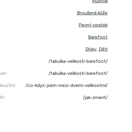
Růžová
:
Broušená kůže
Pevný opatek
Barefoot
Dívky
,
Děti
/tabulka-velikosti-barefoot/
per
:
/tabulka-velikosti-barefoot/
ikostmi
:
/co-kdyz-jsem-mezi-dvemi-velikostmi/
it
:
/jak-zmerit/