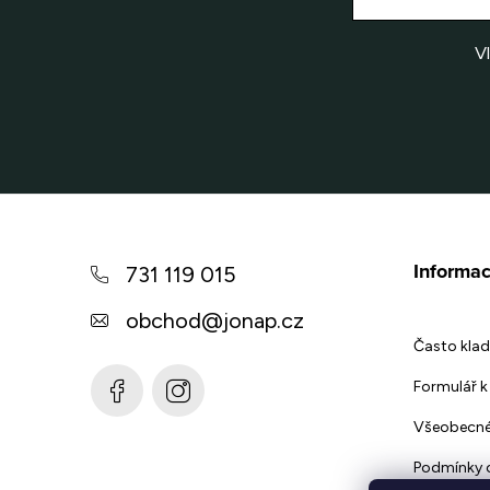
V
Z
á
Informac
731 119 015
p
obchod
@
jonap.cz
a
Často klad
t
Formulář k 
í
Všeobecné
Podmínky 