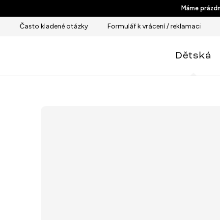
Přejít
Máme prázdni
na
Často kladené otázky
Formulář k vrácení / reklamaci
obsah
Dětská