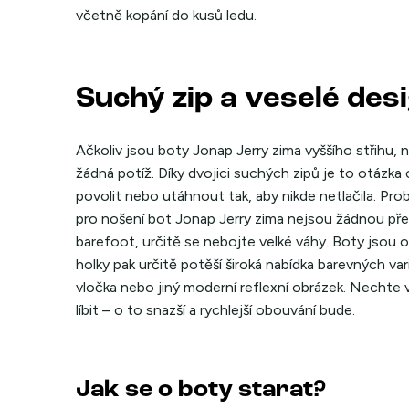
včetně kopání do kusů ledu.
Suchý zip a veselé des
Ačkoliv jsou boty Jonap Jerry zima vyššího střihu,
žádná potíž. Díky dvojici suchých zipů je to otázka 
povolit nebo utáhnout tak, aby nikde netlačila. Pro
pro nošení bot Jonap Jerry zima nejsou žádnou pře
barefoot, určitě se nebojte velké váhy. Boty jsou od
holky pak určitě potěší široká nabídka barevných va
vločka nebo jiný moderní reflexní obrázek. Nechte va
líbit – o to snazší a rychlejší obouvání bude.
Jak se o boty starat?