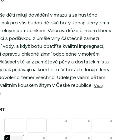
aše děti milují dovádění v mrazu a za hustého
, pak pro vás budou dětské boty Jonap Jerry zima
telným pomocníkem. Velurová kůže či microfiber v
ci s podšívkou z umělé vlny částečně zamezí
í vody, a když botu opatříte kvalitní impregnací,
 i opravdu chladné zimní odpoledne v mokrém
Vkládací stélka z paměťové pěny a dostatek místa
y pak přidávají na komfortu. V botách Jonap Jerry
 dovoleno téměř všechno. Udělejte vašim dětem
valitním kouskem šitým v České republice.
Více
í
ST