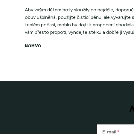
Aby vašim dětem boty sloužily co nejdéle, doporuč
obuv ušpiněná, použijte čisticí pěnu, ale vyvarujte 
teplém počasí, mohlo by dojít k propocení chodidla
vám přesto propotí, vyndejte stélku a dobře ji vysu
A
E-mail