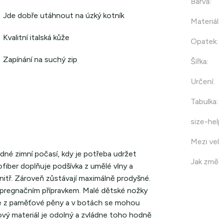
Barva
:
Jde dobře utáhnout na úzký kotník
Materiál
Kvalitní italská kůže
Opatek
:
Zapínání na suchý zip
Šířka
:
Určení
:
Tabulka
:
size-hel
Mezi vel
dné zimní počasí, kdy je potřeba udržet
Jak změř
ofiber doplňuje podšívka z umělé vlny a
itř. Zároveň zůstávají maximálně prodyšné.
regnačním přípravkem. Malé dětské nožky
lce z paměťové pěny a v botách se mohou
ý materiál je odolný a zvládne toho hodně