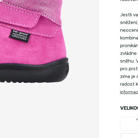
Jestli v
sněžení
neoceni
kombina
pronikán
zvládne
sněhu. 
pro prst
zima je
radost k
informac
VELIKO