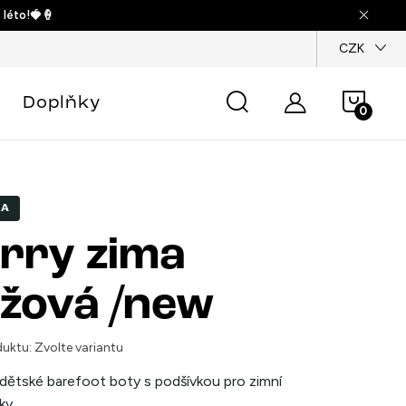
 léto!🍓🍦
dajů
CZK
Náku
Doplňky
košík
KA
rry zima
žová /new
uktu:
Zvolte variantu
dětské barefoot boty s podšívkou pro zimní
ky