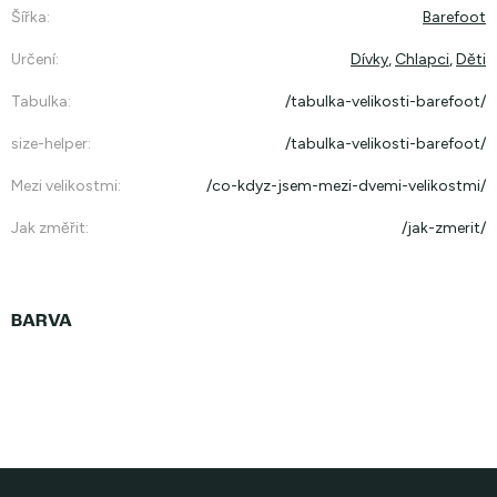
Šířka
:
Barefoot
Určení
:
Dívky
,
Chlapci
,
Děti
Tabulka
:
/tabulka-velikosti-barefoot/
size-helper
:
/tabulka-velikosti-barefoot/
Mezi velikostmi
:
/co-kdyz-jsem-mezi-dvemi-velikostmi/
Jak změřit
:
/jak-zmerit/