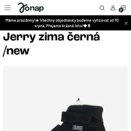
Přejít
N
na
obsah
Máme prázdniny!☀️ Všechny objednávky budeme vyřizovat až 10.
ko
srpna. Přejeme krásné léto!🍓🍦
+
Jerry zima černá
/new
+
+