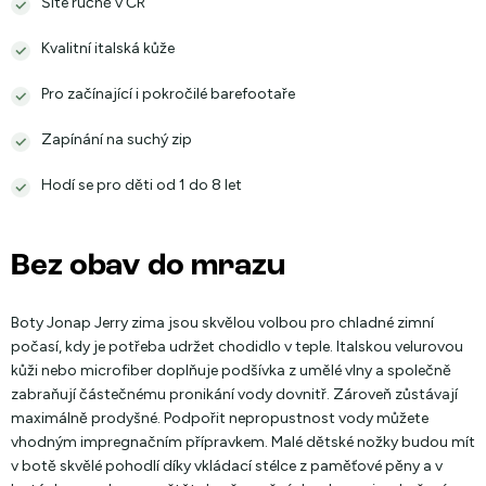
Šité ručně v ČR
Kvalitní italská kůže
Pro začínající i pokročilé barefootaře
Zapínání na suchý zip
Hodí se pro děti od 1 do 8 let
Bez obav do mrazu
Boty Jonap Jerry zima jsou skvělou volbou pro chladné zimní
počasí, kdy je potřeba udržet chodidlo v teple. Italskou velurovou
kůži nebo microfiber doplňuje podšívka z umělé vlny a společně
zabraňují částečnému pronikání vody dovnitř. Zároveň zůstávají
maximálně prodyšné. Podpořit nepropustnost vody můžete
vhodným impregnačním přípravkem. Malé dětské nožky budou mít
v botě skvělé pohodlí díky vkládací stélce z paměťové pěny a v