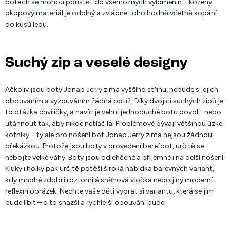
botách se mohou pouštět do všemožných vylomenin – kožený
okopový materiál je odolný a zvládne toho hodně včetně kopání
do kusů ledu.
Suchý zip a veselé designy
Ačkoliv jsou boty Jonap Jerry zima vyššího střihu, nebude s jejich
obouváním a vyzouváním žádná potíž. Díky dvojici suchých zipů je
to otázka chviličky, a navíc je velmi jednoduché botu povolit nebo
utáhnout tak, aby nikde netlačila. Problémové bývají většinou úzké
kotníky – ty ale pro nošení bot Jonap Jerry zima nejsou žádnou
překážkou. Protože jsou boty v provedení barefoot, určitě se
nebojte velké váhy. Boty jsou odlehčené a příjemné i na delší nošení.
Kluky i holky pak určitě potěší široká nabídka barevných variant,
kdy mnohé zdobí i roztomilá sněhová vločka nebo jiný moderní
reflexní obrázek. Nechte vaše děti vybrat si variantu, která se jim
bude líbit – o to snazší a rychlejší obouvání bude.