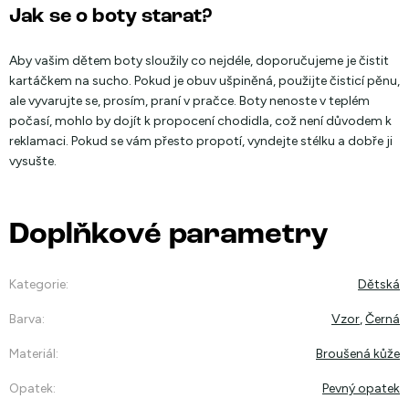
Jak se o boty starat?
Aby vašim dětem boty sloužily co nejdéle, doporučujeme je čistit
kartáčkem na sucho. Pokud je obuv ušpiněná, použijte čisticí pěnu,
ale vyvarujte se, prosím, praní v pračce. Boty nenoste v teplém
počasí, mohlo by dojít k propocení chodidla, což není důvodem k
reklamaci. Pokud se vám přesto propotí, vyndejte stélku a dobře ji
vysušte.
Doplňkové parametry
Kategorie
:
Dětská
Barva
:
Vzor
,
Černá
Materiál
:
Broušená kůže
Opatek
:
Pevný opatek