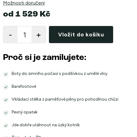
Možnosti doručení
od
1 529 Kč
Měrná
cena:
Vložit do košíku
Proč si je zamilujete:
Boty do zimního počasí s podšívkou z umělé vlny
Barefootové
Vkládací stélka z paměťové pěny pro pohodlnou chůzi
Pevný opatek
Jde dobře utáhnout na úzký kotník