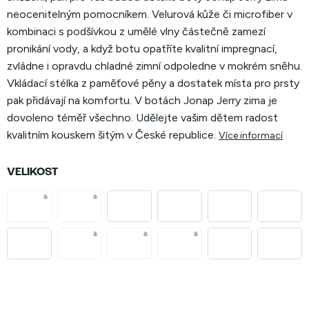
neocenitelným pomocníkem. Velurová kůže či microfiber v
kombinaci s podšívkou z umělé vlny částečně zamezí
pronikání vody, a když botu opatříte kvalitní impregnací,
zvládne i opravdu chladné zimní odpoledne v mokrém sněhu.
Vkládací stélka z paměťové pěny a dostatek místa pro prsty
pak přidávají na komfortu. V botách Jonap Jerry zima je
dovoleno téměř všechno. Udělejte vašim dětem radost
kvalitním kouskem šitým v České republice.
Více informací
VELIKOST