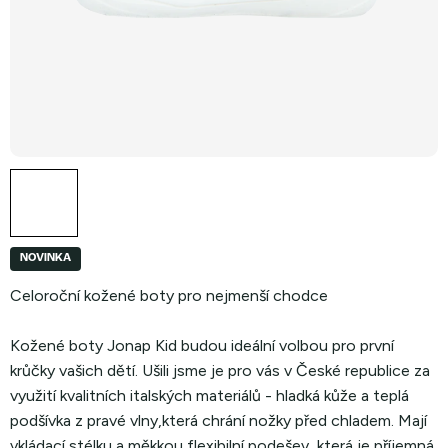
NOVINKA
Celoroční kožené boty pro nejmenší chodce
Kožené boty Jonap Kid budou ideální volbou pro první
krůčky vašich dětí. Ušili jsme je pro vás v České republice za
využití kvalitních italských materiálů - hladká kůže a teplá
podšívka z pravé vlny,která chrání nožky před chladem. Mají
vkládací stélku a měkkou flexibilní podešev, která je příjemná