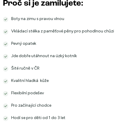
Proč si je zamilujete:
Boty na zimu s pravou vlnou
Vkládací stélka z paměťové pěny pro pohodlnou chůzi
Pevný opatek
Jde dobře utáhnout na úzký kotník
Šité ručně v ČR
Kvalitní hladká kůže
Flexibilní podešev
Pro začínající chodce
Hodí se pro děti od 1 do 3 let