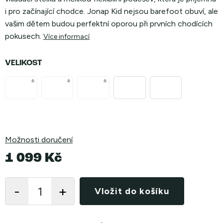
i pro začínající chodce. Jonap Kid nejsou barefoot obuví, ale
vašim dětem budou perfektní oporou při prvních chodících
pokusech.
Více informací
VELIKOST
Možnosti doručení
1 099 Kč
Měrná
cena:
Vložit do košíku