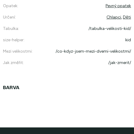
Opatek
:
Pevný opatek
Určení
:
Chlapci
,
Děti
Tabulka
:
/tabulka-velikosti-kid/
size-helper
:
kid
Mezi velikostmi
:
/co-kdyz-jsem-mezi-dvemi-velikostmi/
Jak změřit
:
/jak-zmerit/