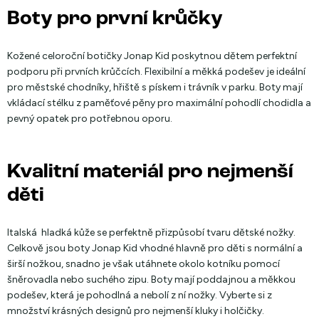
Boty pro první krůčky
Kožené celoroční botičky Jonap Kid poskytnou dětem perfektní
podporu při prvních krůčcích. Flexibilní a měkká podešev je ideální
pro městské chodníky, hřiště s pískem i trávník v parku. Boty mají
vkládací stélku z paměťové pěny pro maximální pohodlí chodidla a
pevný opatek pro potřebnou oporu.
Kvalitní materiál pro nejmenší
děti
Italská hladká kůže se perfektně přizpůsobí tvaru dětské nožky.
Celkově jsou boty Jonap Kid vhodné hlavně pro děti s normální a
širší nožkou, snadno je však utáhnete okolo kotníku pomocí
šněrovadla nebo suchého zipu. Boty mají poddajnou a měkkou
podešev, která je pohodlná a nebolí z ní nožky. Vyberte si z
množství krásných designů pro nejmenší kluky i holčičky.