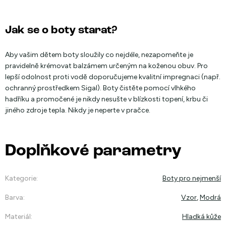
Jak se o boty starat?
Aby vašim dětem boty sloužily co nejdéle, nezapomeňte je
pravidelně krémovat balzámem určeným na koženou obuv. Pro
lepší odolnost proti vodě doporučujeme kvalitní impregnaci (např.
ochranný prostředkem Sigal). Boty čistěte pomocí vlhkého
hadříku a promočené je nikdy nesušte v blízkosti topení, krbu či
jiného zdroje tepla. Nikdy je neperte v pračce.
Doplňkové parametry
Kategorie
:
Boty pro nejmenší
Barva
:
Vzor
,
Modrá
Materiál
:
Hladká kůže