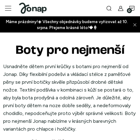
Přejít
N
na
obsah
Máme prázdniny!☀️ Všechny objednávky budeme vyřizovat až 10.
ko
srpna. Přejeme krásné léto!🍓🍦
+
Boty pro nejmenší
+
Usnadněte dětem první krůčky s botami pro nejmenší od
Jonap. Díky flexibilní podešvi a vkládací stélce z paměťové
pěny se první botičky skvěle přizpůsobí drobné dětské
nožce. Textilní podšívka v kombinaci s kůží se postará o to,
aby byla bota prodyšná a odolná zároveň. Je důležité, aby
+
první boty dětem na noze dobře seděly, a nedeformovaly
chodidlo, nepodceňujte proto výběr správné velikosti. Boty
pro nejmenší Jonap nabízíme v krásných barevných
variantách pro chlapce i holčičky.