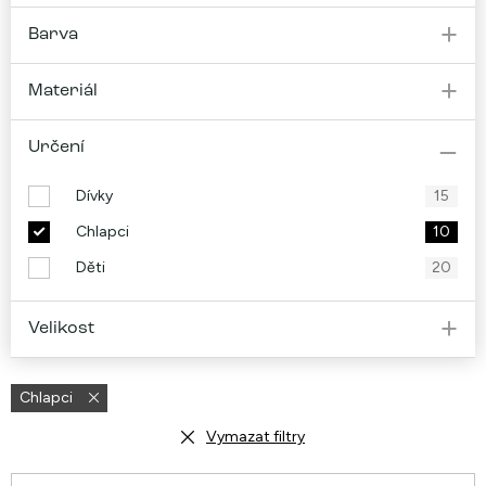
Barva
Materiál
Určení
Dívky
15
Chlapci
10
Děti
20
Velikost
Chlapci
Vymazat filtry