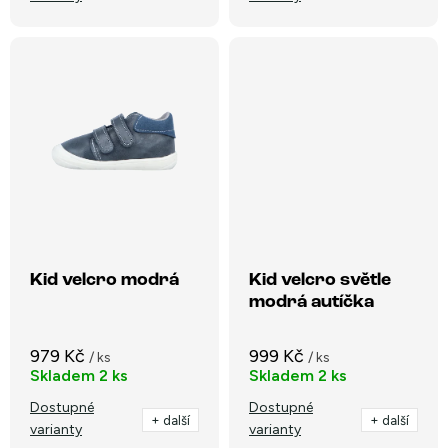
ů
Kid velcro modrá
Kid velcro světle
modrá autíčka
979 Kč
999 Kč
/ ks
/ ks
Skladem
2 ks
Skladem
2 ks
Dostupné
Dostupné
+ další
+ další
varianty
varianty