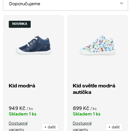
Ř
Doporučujeme
a
V
Nejlevnější
z
NOVINKA
ý
e
Nejdražší
p
n
i
Nejprodávanější
í
s
p
Abecedně
p
r
r
o
o
Kid modrá
Kid světle modrá
d
autíčka
d
u
u
k
949 Kč
899 Kč
/ ks
/ ks
k
Skladem
1 ks
Skladem
1 ks
t
t
Dostupné
Dostupné
ů
+ další
+ další
varianty
varianty