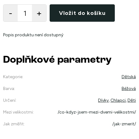
cena:
Vložit do košíku
Popis produktu není dostupný
Doplňkové parametry
Kategorie
:
Dětská
Barva
:
Béžová
Určení
:
Dívky
,
Chlapci
,
Děti
Mezi velikostmi
:
/co-kdyz-jsem-mezi-dvemi-velikostmi/
Jak změřit
:
/jak-zmerit/