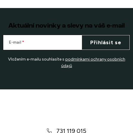
Aktuální novinky a slevy na váš e-mail
Přihlásit se
E-mail
Vložením e-mailu souhlasíte s
podmínkami ochrany osobních
údajů
Z
á
p
a
731 119 015