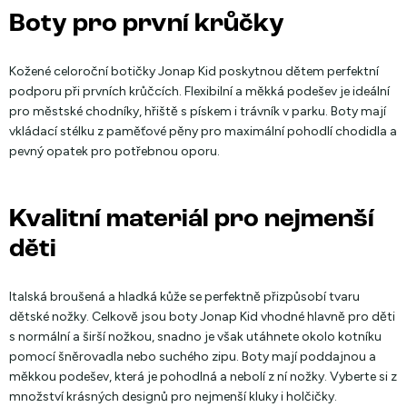
Boty pro první krůčky
Kožené celoroční botičky Jonap Kid poskytnou dětem perfektní
podporu při prvních krůčcích. Flexibilní a měkká podešev je ideální
pro městské chodníky, hřiště s pískem i trávník v parku. Boty mají
vkládací stélku z paměťové pěny pro maximální pohodlí chodidla a
pevný opatek pro potřebnou oporu.
Kvalitní materiál pro nejmenší
děti
Italská broušená a hladká kůže se perfektně přizpůsobí tvaru
dětské nožky. Celkově jsou boty Jonap Kid vhodné hlavně pro děti
s normální a širší nožkou, snadno je však utáhnete okolo kotníku
pomocí šněrovadla nebo suchého zipu. Boty mají poddajnou a
měkkou podešev, která je pohodlná a nebolí z ní nožky. Vyberte si z
množství krásných designů pro nejmenší kluky i holčičky.