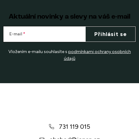
Aktuální novinky a slevy na váš e-mail
Přihlásit se
E-mail
Vložením e-mailu souhlasíte s
podmínkami ochrany osobních
údajů
Z
á
p
a
731 119 015
t