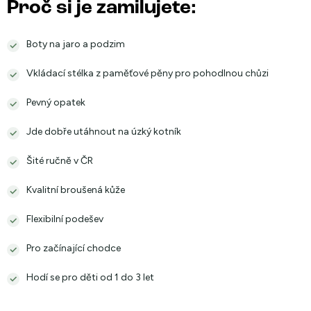
Proč si je zamilujete:
Boty na jaro a podzim
Vkládací stélka z paměťové pěny pro pohodlnou chůzi
Pevný opatek
Jde dobře utáhnout na úzký kotník
Šité ručně v ČR
Kvalitní broušená kůže
Flexibilní podešev
Pro začínající chodce
Hodí se pro děti od 1 do 3 let