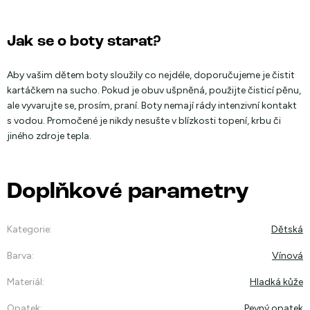
Jak se o boty starat?
Aby vašim dětem boty sloužily co nejdéle, doporučujeme je čistit
kartáčkem na sucho. Pokud je obuv ušpněná, použijte čisticí pěnu,
ale vyvarujte se, prosím, praní. Boty nemají rády intenzivní kontakt
s vodou. Promočené je nikdy nesušte v blízkosti topení, krbu či
jiného zdroje tepla.
Doplňkové parametry
Kategorie
:
Dětská
Barva
:
Vínová
Materiál
:
Hladká kůže
Opatek
:
Pevný opatek