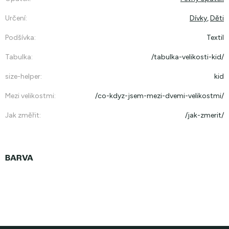
Určení
:
Dívky
,
Děti
Podšívka
:
Textil
Tabulka
:
/tabulka-velikosti-kid/
size-helper
:
kid
Mezi velikostmi
:
/co-kdyz-jsem-mezi-dvemi-velikostmi/
Jak změřit
:
/jak-zmerit/